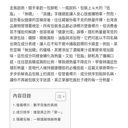
走進超商，隨手拿起一包餅乾、一瓶飲料，包裝上斗大的「低
脂」、「無糖」、「高纖」字樣總能讓人安心放進購物車。然而，
這些看似健康的宣稱背後，往往藏著你看不見的熱量炸彈。台灣食
品藥物管理署規定，所有包裝食品都必須標示營養標示，但消費者
若不懂如何解讀，很容易被「健康光環」誤導。隱形熱量最常見的
來源包括：糖醇、精緻澱粉、油脂與添加物，它們可能以不同名稱
出現在成分表裡，讓人在不知不覺中攝取超標的卡路里。例如，某
些宣稱「無加糖」的優格，其實添加了濃縮果汁或果膠來增加甜
味，這些成分同樣會轉化為熱量。又如「低脂」餅乾為了彌補口
感，往往提高糖或澱粉比例，導致總熱量不降反升。學會辨識這些
隱形熱量，是現代人維持健康體態的必備技能。這篇文章將帶你一
步步拆解食品包裝上的資訊，從營養標示、成分排序到陷阱名稱，
讓你不再被包裝文字迷惑，真正掌握吃進肚子裡的每一分熱量。
內容目錄
營養標示：數字背後的真相
成分排序：誰是真正的「第一」
隱藏名稱：一眼識破偽裝熱量