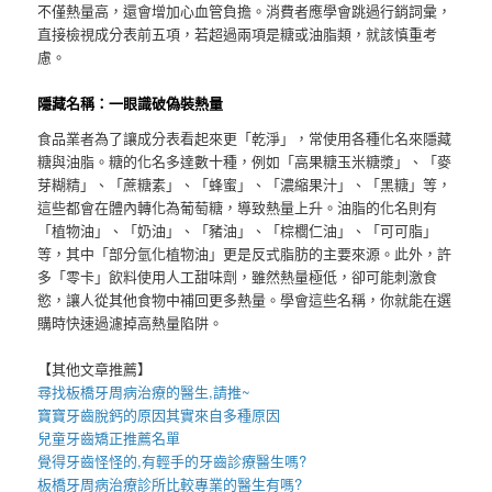
不僅熱量高，還會增加心血管負擔。消費者應學會跳過行銷詞彙，
直接檢視成分表前五項，若超過兩項是糖或油脂類，就該慎重考
慮。
隱藏名稱：一眼識破偽裝熱量
食品業者為了讓成分表看起來更「乾淨」，常使用各種化名來隱藏
糖與油脂。糖的化名多達數十種，例如「高果糖玉米糖漿」、「麥
芽糊精」、「蔗糖素」、「蜂蜜」、「濃縮果汁」、「黑糖」等，
這些都會在體內轉化為葡萄糖，導致熱量上升。油脂的化名則有
「植物油」、「奶油」、「豬油」、「棕櫚仁油」、「可可脂」
等，其中「部分氫化植物油」更是反式脂肪的主要來源。此外，許
多「零卡」飲料使用人工甜味劑，雖然熱量極低，卻可能刺激食
慾，讓人從其他食物中補回更多熱量。學會這些名稱，你就能在選
購時快速過濾掉高熱量陷阱。
【其他文章推薦】
尋找
板橋牙周病治療
的醫生,請推~
寶寶牙齒脫鈣
的原因其實來自多種原因
兒童牙齒矯正推薦
名單
覺得牙齒怪怪的,有輕手的
牙齒診療
醫生嗎?
板橋牙周病
治療診所比較專業的醫生有嗎?