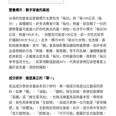
營養標示：數字背後的真相
台灣的包裝食品營養標示主要包含「每份」與「每100公克（毫
升）」兩種欄位。許多消費者只看「每份」熱量，卻忽略了一份的
實際重量可能遠小於你吃進去的量。例如一包洋芋片標示「每份30
公克、熱量160大卡」，但整包可能是100公克，若一次吃完就等
於攝取530大卡以上。此外，標示中的「碳水化合物」包含糖、澱
粉與膳食纖維，其中「糖」會直接影響血糖與熱量累積，但許多商
品會將糖拆分為「蔗糖、果糖、葡萄糖」等不同名稱，讓總糖量看
起來較低。正確做法是先看「每份」的熱量與份數，再對照「每日
參考值百分比」，若某項數值超過20%，代表該食物在該營養素上
屬於高含量，須控制攝取。
成分排序：誰是真正的「第一」
食品成分表依含量由多到少排列，第一個成分就是佔比最高的原
料。如果「糖」、「油脂」、「麵粉」排在前面，即使包裝標榜
「高纖」或「維生素添加」，也無法掩蓋其高熱量本質。舉例來
說，某些燕麥棒宣稱「全穀物」，但成分表第一位可能是「麥芽糖
漿」或「棕櫚油」，全穀物反而排在後面。此外，成分表中常見的
「氫化植物油」、「起酥油」、「代可可脂」都屬於反式脂肪酸，