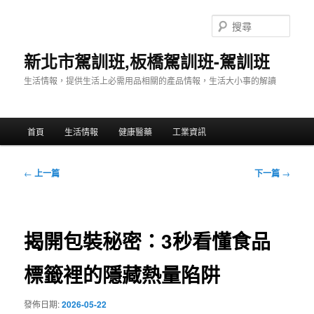
跳
至
搜
主
尋
要
新北市駕訓班,板橋駕訓班-駕訓班
內
生活情報，提供生活上必需用品相關的產品情報，生活大小事的解讀
容
主
首頁
生活情報
健康醫藥
工業資訊
要
選
單
文
←
上一篇
下一篇
→
章
導
覽
揭開包裝秘密：3秒看懂食品
標籤裡的隱藏熱量陷阱
發佈日期:
2026-05-22