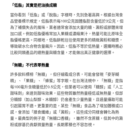
「低脂」其實是把油換成糖
當你看到「低脂」或「脫脂」字樣時，先別急著高興。根據台灣食
品營養標示規定，低脂表示每100公克固體脂肪含量低於3公克，但
為了補償失去的風味，業者通常會添加大量的糖、澱粉或膠體來增
加口感。例如低脂優格常加入果糖或濃縮果汁，熱量可能比原味全
脂優格更高。同樣地，低脂餅乾往往使用更多的精緻澱粉和糖漿，
導致碳水化合物含量飆升。因此，低脂不等於低熱量，選購時務必
比較同類產品的總熱量與糖含量，才能做出真正健康的選擇。
「無糖」不代表零熱量
許多飲料標榜「無糖」，但仔細看成分表，可能會發現「麥芽糊
精」、「果糖」、「蜂蜜」等字眼。在台灣法規中，「無糖」是指
每100毫升含糖量低於0.5公克，但業者可以使用「糖醇」或「人工
甜味劑」來達到甜味效果，這些物質雖然熱量極低或無熱量，但部
分糖醇（如山梨醇、木糖醇）仍會產生少量熱量，且過量攝取可能
引起腸胃不適。更重要的是，某些「無糖」食品為了增加體積或口
感，會添加「膳食纖維」或「澱粉」，這些成分同樣會轉化為熱
量。最典型的例子是「無糖口香糖」，雖然不含蔗糖，但其中的澱
粉或膠基仍貢獻微量熱量，長期累積也不容忽視。