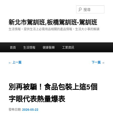
跳
至
搜
主
尋
要
新北市駕訓班,板橋駕訓班-駕訓班
內
生活情報，提供生活上必需用品相關的產品情報，生活大小事的解讀
容
主
首頁
生活情報
健康醫藥
工業資訊
要
選
單
文
←
上一篇
下一篇
→
章
導
覽
別再被騙！食品包裝上這5個
字眼代表熱量爆表
發佈日期:
2026-05-22