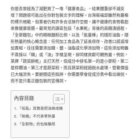
你是否曾經為了減肥買了一堆「健康食品」，結果體重卻不減反
增？問題很可能出在你對包裝文字的理解。台灣衛福部雖然有嚴格
的標示規範，但業者仍有許多合法操作空間，讓不健康的食物看起
來像健康首選。最常見的誤區包括「水果乾」背後的高糖漬過程、
「全麥麵包」中的精緻麵粉比例，以及「能量棒」的隱形油脂。隱
形熱量的核心概念是：任何加工食品為了延長保存、改善口感或增
加賣相，往往需要添加糖、鹽、油脂或化學添加物，這些添加物雖
不直接以「糖」或「油」字樣呈現，卻同樣貢獻可觀熱量。例如，
某牌「蔬菜餅乾」主打天然，但成分中排名第一的是小麥粉，第二
是棕櫚油，第三才是蔬菜粉，而且蔬菜粉經過脫水處理，營養價值
已大幅流失。要避開這些陷阱，你需要學會從成分表中看出端倪，
而不是只看正麵包裝的宣傳詞。
內容目錄
「低脂」其實是把油換成糖
「無糖」不代表零熱量
「全穀物」的包裝騙局