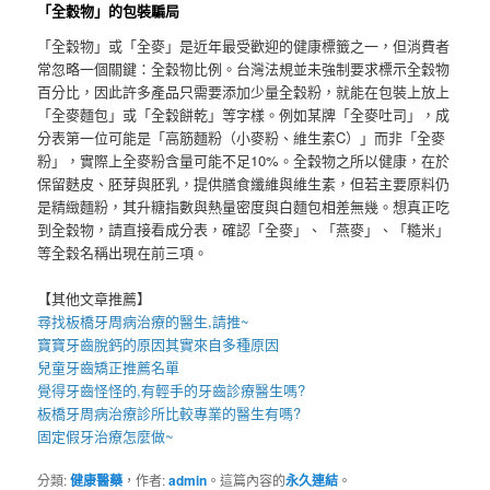
「全穀物」的包裝騙局
「全穀物」或「全麥」是近年最受歡迎的健康標籤之一，但消費者
常忽略一個關鍵：全穀物比例。台灣法規並未強制要求標示全穀物
百分比，因此許多產品只需要添加少量全穀粉，就能在包裝上放上
「全麥麵包」或「全穀餅乾」等字樣。例如某牌「全麥吐司」，成
分表第一位可能是「高筋麵粉（小麥粉、維生素C）」而非「全麥
粉」，實際上全麥粉含量可能不足10%。全穀物之所以健康，在於
保留麩皮、胚芽與胚乳，提供膳食纖維與維生素，但若主要原料仍
是精緻麵粉，其升糖指數與熱量密度與白麵包相差無幾。想真正吃
到全穀物，請直接看成分表，確認「全麥」、「燕麥」、「糙米」
等全穀名稱出現在前三項。
【其他文章推薦】
尋找
板橋牙周病治療
的醫生,請推~
寶寶牙齒脫鈣
的原因其實來自多種原因
兒童牙齒矯正推薦
名單
覺得牙齒怪怪的,有輕手的
牙齒診療
醫生嗎?
板橋牙周病
治療診所比較專業的醫生有嗎?
固定假牙
治療怎麼做~
分類:
健康醫藥
，作者:
admin
。這篇內容的
永久連結
。