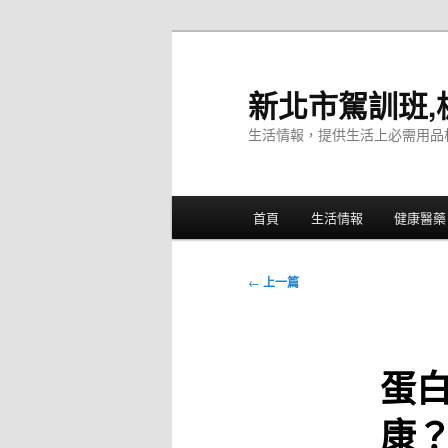
跳
至
主
新北市駕訓班,
要
生活情報，提供生活上必需用品
內
容
主
首頁
生活情報
健康醫藥
要
選
單
文
←
上一篇
章
導
覽
蛋
康