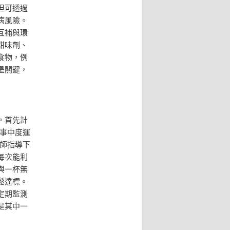
但可透過
病風險。
互補與環
甜味劑、
食物，例
是關鍵，
。首先計
從事中度運
養師指導下
每次能利
與一杯無
鬆達標。
定期監測
是其中一