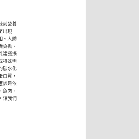
練到營養
至出現
相。人體
臟負擔、
質建議攝
員或特殊需
的碳水化
蛋白質，
應該是依
、魚肉、
，讓我們