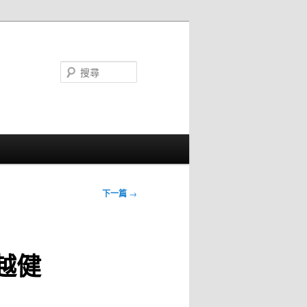
搜
尋
下一篇
→
越健