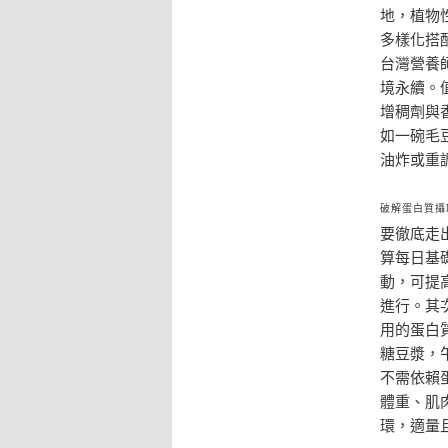
地，植物
多樣化搭
台灣營養
境永續。
增稠劑與
如一碗毛
油炸或重
破解蛋白質攝
要徹底走
算每日基
動，可提高
進行。其
用的蛋白
糖豆漿，
不需依賴
體重、肌
環，適量