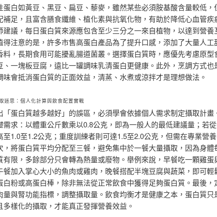
性蛋白如黃豆、黑豆、扁豆、藜麥，雖然某些必須胺基酸含量較低，
配補足，且富含膳食纖維、植化素與抗氧化物，有助於降低心血管疾
師建議，每日蛋白質來源應包含至少三分之一來自植物，以達到營養
值得注意的是，許多市售高蛋白產品為了提升口感，添加了大量人工
香料，長期食用可能擾亂腸道菌叢。選擇蛋白質時，應優先考慮原型
豆、一塊板豆腐，遠比一罐調味乳清蛋白更健康。此外，烹調方式也
調味會抵消蛋白質的正面效益，清蒸、水煮或涼拌才是理想做法。
取迷思：個人化計算與飲食配置實戰
出「蛋白質越多越好」的誤區，必須學會依據個人需求制定攝取計畫
礎需求：以體重公斤數乘以0.8公克，即為一般人的最低建議量；若
至1.0至1.2公克；重度訓練者則可達1.5至2.0公克，但需在專業營
次，將蛋白質平均分配至三餐，避免集中於一餐大量攝取，因為身體
質有限，多餘部分只會轉為熱量或廢物。舉例來說，早餐吃一顆雞蛋
午餐加入掌心大小的魚肉或雞肉，晚餐搭配半塊豆腐與蔬菜，即可輕
蛋白粉或高蛋白棒，除非無法從正常飲食中獲得足夠蛋白質。最後，
肉量與腎功能指標，調整攝取量。飲食均衡才是健康之本，蛋白質只
且多樣化的攝取，才能真正發揮營養效益。