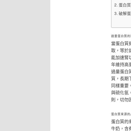
蛋白質
破解蛋
過量蛋白質的
當蛋白質
取，等於
能加速腎
年維持高
過量蛋白
質，長期
同樣重要
與硫化氫
則，切勿
蛋白質來源的
蛋白質的
牛奶，含