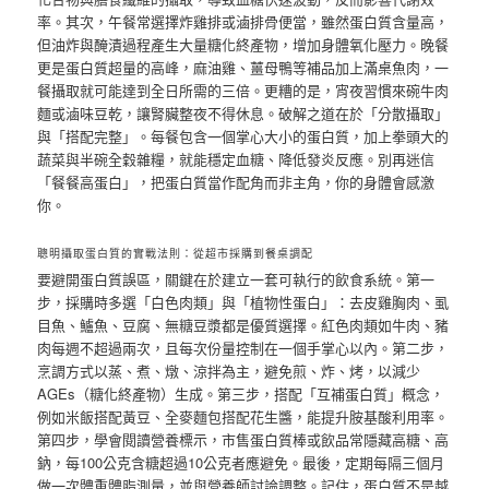
率。其次，午餐常選擇炸雞排或滷排骨便當，雖然蛋白質含量高，
但油炸與醃漬過程產生大量糖化終產物，增加身體氧化壓力。晚餐
更是蛋白質超量的高峰，麻油雞、薑母鴨等補品加上滿桌魚肉，一
餐攝取就可能達到全日所需的三倍。更糟的是，宵夜習慣來碗牛肉
麵或滷味豆乾，讓腎臟整夜不得休息。破解之道在於「分散攝取」
與「搭配完整」。每餐包含一個掌心大小的蛋白質，加上拳頭大的
蔬菜與半碗全穀雜糧，就能穩定血糖、降低發炎反應。別再迷信
「餐餐高蛋白」，把蛋白質當作配角而非主角，你的身體會感激
你。
聰明攝取蛋白質的實戰法則：從超市採購到餐桌調配
要避開蛋白質誤區，關鍵在於建立一套可執行的飲食系統。第一
步，採購時多選「白色肉類」與「植物性蛋白」：去皮雞胸肉、虱
目魚、鱸魚、豆腐、無糖豆漿都是優質選擇。紅色肉類如牛肉、豬
肉每週不超過兩次，且每次份量控制在一個手掌心以內。第二步，
烹調方式以蒸、煮、燉、涼拌為主，避免煎、炸、烤，以減少
AGEs（糖化終產物）生成。第三步，搭配「互補蛋白質」概念，
例如米飯搭配黃豆、全麥麵包搭配花生醬，能提升胺基酸利用率。
第四步，學會閱讀營養標示，市售蛋白質棒或飲品常隱藏高糖、高
鈉，每100公克含糖超過10公克者應避免。最後，定期每隔三個月
做一次體重體脂測量，並與營養師討論調整。記住，蛋白質不是越