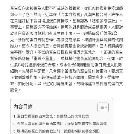
蛋白質向來被視為人體不可或缺的營養素，從肌肉修復到免疫調節
都少不了它。然而，近年來「高蛋白飲食」風潮席捲台灣，許多人
在未經評估下盲目增加蛋白質攝取，甚至認為「吃愈多愈強壯」。
事實上，這種觀念不僅錯誤，還可能對身體造成長期傷害。人體對
於蛋白質的吸收與利用有其生理上限，一旦超過每公斤體重2公
克，多餘的蛋白質就會轉化為脂肪或尿素，增加肝臟與腎臟的代謝
壓力。更令人擔憂的是，台灣腎臟基金會統計顯示，國人腎臟病發
生率逐年攀升，不當的蛋白質攝取習慣恐是幫兇之一。正確的蛋白
質策略應是「重質不重量」，並與其他營養素協同配合。例如，維
生素C可促進膠原蛋白合成，碳水化合物則能幫助蛋白質進入肌肉
細胞。忽略這些配套，只會讓辛苦攝取的蛋白質付諸東流。要想真
正做到營養均衡，必須先釐清三個核心問題：需要多少、從哪裡
來、如何分配。以下從實用角度出發，幫助你建立無負擔的蛋白質
飲食。
內容目錄
蛋白質過量的四大警訊：身體發出的求救信號
台灣人常見的蛋白質攝取陷阱：從早餐到宵夜的錯誤習慣
聰明攝取蛋白質的實戰法則：從超市採購到餐桌調配