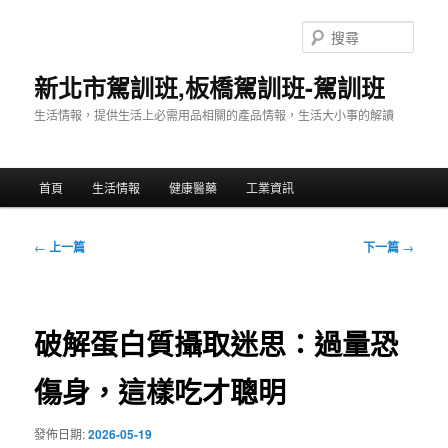
跳
至
搜
主
尋
要
新北市駕訓班,板橋駕訓班-駕訓班
內
生活情報，提供生活上必需用品相關的產品情報，生活大小事的解讀
容
主
首頁
生活情報
健康醫藥
工業資訊
要
選
單
文
←
上一篇
下一篇
→
章
導
覽
破解蛋白質攝取迷思：過量恐
傷身，這樣吃才聰明
發佈日期:
2026-05-19