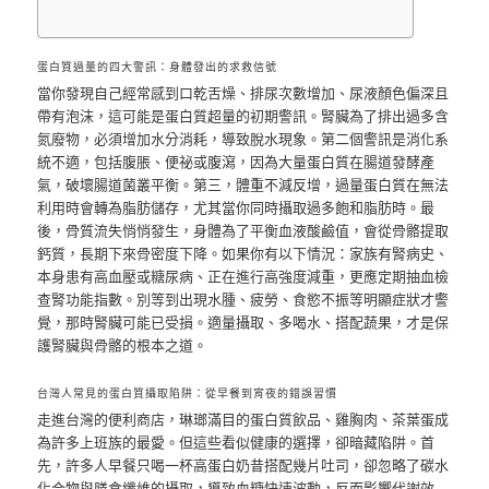
蛋白質過量的四大警訊：身體發出的求救信號
當你發現自己經常感到口乾舌燥、排尿次數增加、尿液顏色偏深且
帶有泡沫，這可能是蛋白質超量的初期警訊。腎臟為了排出過多含
氮廢物，必須增加水分消耗，導致脫水現象。第二個警訊是消化系
統不適，包括腹脹、便祕或腹瀉，因為大量蛋白質在腸道發酵產
氣，破壞腸道菌叢平衡。第三，體重不減反增，過量蛋白質在無法
利用時會轉為脂肪儲存，尤其當你同時攝取過多飽和脂肪時。最
後，骨質流失悄悄發生，身體為了平衡血液酸鹼值，會從骨骼提取
鈣質，長期下來骨密度下降。如果你有以下情況：家族有腎病史、
本身患有高血壓或糖尿病、正在進行高強度減重，更應定期抽血檢
查腎功能指數。別等到出現水腫、疲勞、食慾不振等明顯症狀才警
覺，那時腎臟可能已受損。適量攝取、多喝水、搭配蔬果，才是保
護腎臟與骨骼的根本之道。
台灣人常見的蛋白質攝取陷阱：從早餐到宵夜的錯誤習慣
走進台灣的便利商店，琳瑯滿目的蛋白質飲品、雞胸肉、茶葉蛋成
為許多上班族的最愛。但這些看似健康的選擇，卻暗藏陷阱。首
先，許多人早餐只喝一杯高蛋白奶昔搭配幾片吐司，卻忽略了碳水
化合物與膳食纖維的攝取，導致血糖快速波動，反而影響代謝效