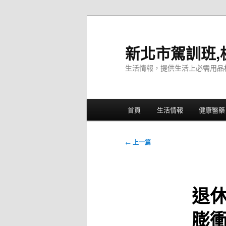
跳
至
主
新北市駕訓班,
要
生活情報，提供生活上必需用品
內
容
主
首頁
生活情報
健康醫藥
要
選
單
文
←
上一篇
章
導
覽
退
膨