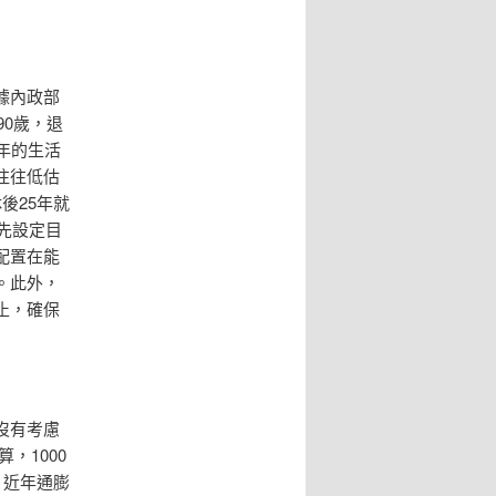
據內政部
90歲，退
年的生活
往往低估
後25年就
先設定目
配置在能
。此外，
止，確保
沒有考慮
，1000
，近年通膨