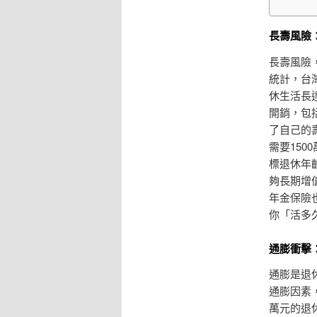
長壽風險
長壽風險
統計，台
休生活長
開銷，包
了自己的
需要15
標退休年
夠長期增
年金保險
你「活多
通膨衝擊
通膨是退
通膨因素，
萬元的退