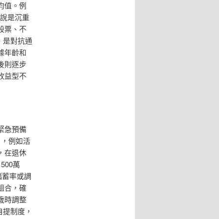
均值。例
來說是沉重
股票、不
，是對抗通
據年齡和
後則逐步
收益型不
緊急預備
戶，例如活
，在退休
00萬
儲蓄率或調
組合，確
歲時調整
自提制度，