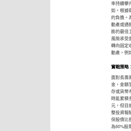
率持續攀
如，根據
的負擔。
動產或通
膨的最佳
風險承受
轉向固定
動產，例
實戰策略
面對長壽
金，金額
存或貨幣
時能累積
元，但目
整投資報
保股債比例
為60%股