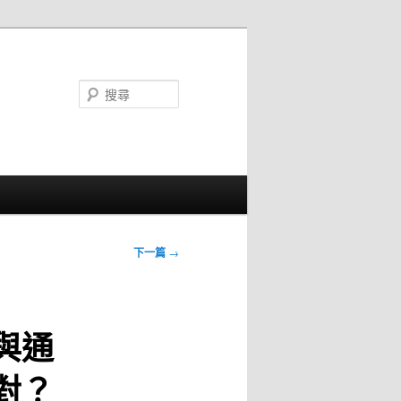
搜
尋
下一篇
→
與通
對？