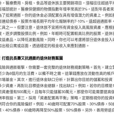
升，醫療費用、房租、食品等退休族主要開銷項目，漲幅往往超過平
衛福部統計，醫療保健類的物價指數年增率常高於3%，這對年長者
為了抵禦通膨，你的退休金必須配置在具有增值潛力的資產上，例如
膨連結債券。股票市場長期平均年化報酬率約7-10%，遠超過通膨率
工具之一。但要注意，退休族不宜將所有資金投入高風險資產，應根
度，逐步調整股債比例。例如，年輕時可配置較高比例的股票，退休
收益產品，以降低波動風險。同時，你也可以考慮將部分退休金投入
如出租公寓或店面，透過穩定的租金收入來應對通膨。
：打造抗長壽又抗通膨的退休財務藍圖
風險與通膨衝擊，你需要一套完整的退休財務規劃策略。首先，建立
至少為6個月的生活費，以備不時之需。這筆錢應放在流動性高的帳
市場基金。其次，進行退休金缺口分析，計算出你目前的儲蓄和投資
多少資產，再對比目標退休金總額，找出缺口。例如，若你的目標是15
前資產僅有500萬元，且每年只能儲蓄30萬元，那麼你可能需要提高
酬率假設。第三，採用「資產配置再平衡」策略，定期檢視你的投資
符合你的風險偏好。例如，40歲時可配置70%股票、30%債券，50
票、40%債券，60歲時再降至50%股票、50%債券。另外，善用勞退