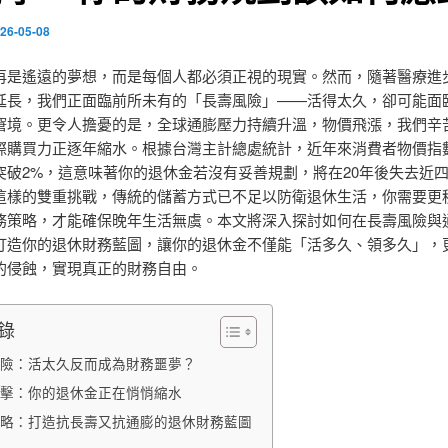
26-05-08
再是遙遠的夢想，而是每個人都必須正視的現實。然而，隨著醫療進
延長，我們正面臨前所未有的「長壽風險」——活得太久，卻可能面
窘境。更令人擔憂的是，全球通膨壓力持續升溫，物價飛漲，我們辛
際購買力正逐年縮水。根據台灣主計總處統計，近年來消費者物價指數
突破2%，這意味著你的退休金若沒有妥善規劃，將在20年後失去近
這樣的雙重挑戰，傳統的儲蓄方式已不足以防衛退休生活，你需要更
務策略，才能確保晚年生活無虞。本文將深入探討如何在長壽風險與
打造你的退休財務藍圖，讓你的退休金不僅能「活多久、領多久」，
的侵蝕，實現真正的財務自由。
錄
險：活太久反而成為財務噩夢？
擊：你的退休金正在悄悄縮水
略：打造抗長壽又抗通膨的退休財務藍圖