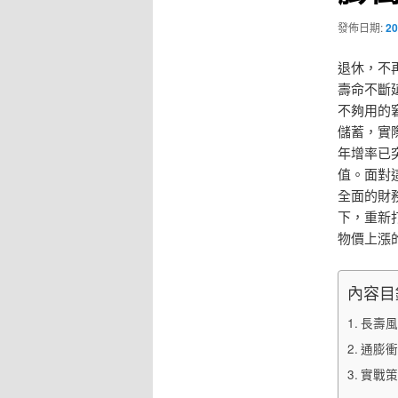
發佈日期:
20
退休，不
壽命不斷
不夠用的
儲蓄，實
年增率已
值。面對
全面的財
下，重新
物價上漲
內容目
長壽風
通膨衝
實戰策