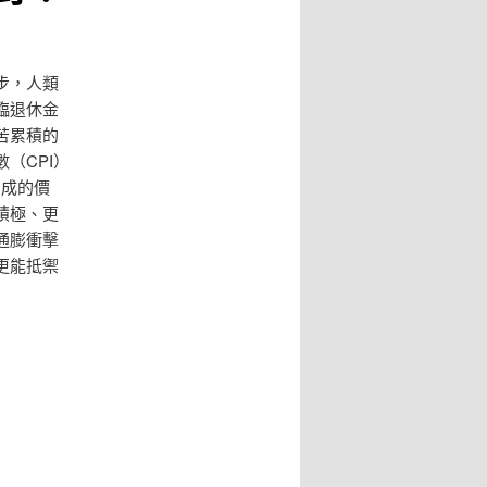
步，人類
臨退休金
苦累積的
（CPI）
四成的價
積極、更
通膨衝擊
更能抵禦