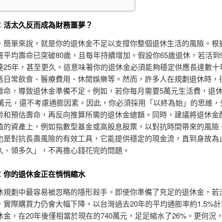
：活太久反而成為財務噩夢？
，簡單來說，就是你的退休金不足以支撐你整個退休生活的風險。根
灣平均壽命已突破80歲，且每年持續增加。假設你65歲退休，若活到
達25年，甚至更久。這意味著你的退休金必須能夠穩定供應長達數十
括日常飲食、醫療費用、休閒娛樂等。然而，許多人在規劃退休時，
壽命，導致退休金準備不足。例如，若你每月需要5萬元生活費，退休
00萬元，還不考慮通膨因素。因此，你必須採用「以終為始」的思維，
齡和預估壽命，再反向推算所需的退休金總額。同時，建議將退休金
值的資產上，例如指數型基金或高股息股票，以對抗時間帶來的風險
也是對抗長壽風險的有效工具，它能提供穩定的現金流，直到身故為
久、領多久」，不再擔心錢花完的問題。
：你的退休金正在悄悄縮水
休規劃中最容易被忽略的隱形殺手。即使你準備了充足的退休金，若
實際購買力仍會大幅下降。以台灣過去20年的平均通膨率約1.5%計算
休金，在20年後僅相當於現在的740萬元，足足縮水了26%。更何況