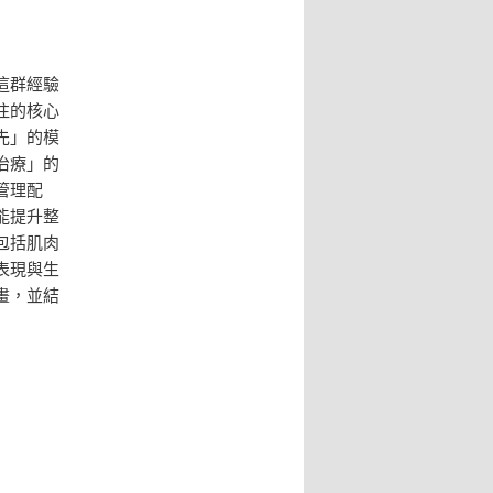
這群經驗
注的核心
先」的模
治療」的
管理配
能提升整
包括肌肉
表現與生
畫，並結