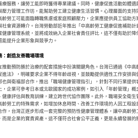
醫療服務，讓勞工能即時獲得專業建議。同時，健康促進活動如體適
與壓力管理工作坊，能幫助勞工建立健康生活習慣。心理層面的支持
高齡勞工可能面臨轉職焦慮或家庭照顧壓力，企業應提供員工協助方
與社會資源轉介。台灣勞動部近年推出「中高齡勞工健康促進補助計
置健康管理系統，並將成效納入企業社會責任評比，這不僅有助於降
還能提升企業形象與競爭力。
務：創造友善職場環境
在推動預防勝於治療的配套措施中扮演關鍵角色。台灣已通過《中高
促進法》，明確要求企業不得年齡歧視，並鼓勵提供適性工作安排與
部也與衛福部合作，推出「職場健康管理指引」，針對不同行業提供
上，企業可參考日本或北歐國家的成功案例，如引入「年齡管理」概
、健康評估與教育訓練，建立跨世代協作團隊。此外，職場安全衛生
高齡勞工的特殊需求，如增加休息時間、改善工作環境的人因工程設
合作，台灣正逐步形成一套完整的預防性健康管理體系，讓中高齡勞
，而是企業的寶貴資產。這不僅符合社會公平正義，更是永續發展的