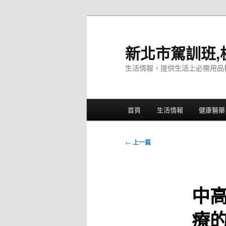
跳
至
主
新北市駕訓班,
要
生活情報，提供生活上必需用品
內
容
主
首頁
生活情報
健康醫藥
要
選
單
文
←
上一篇
章
導
覽
中
療