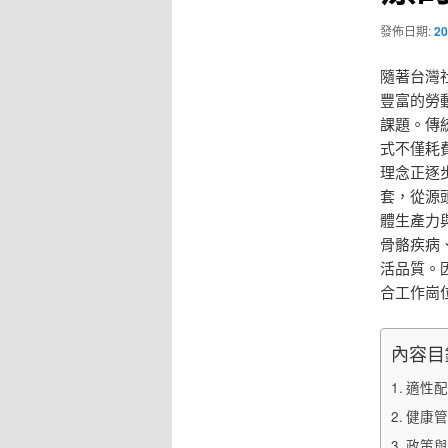
發佈日期:
20
隨著台灣
豐富的勞
課題。傳
式不僅耗
理念正逐
套，從源
體生產力
骨骼疾病
活品質。
合工作崗
內容目
適性配
健康管
政策與