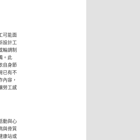
工可能面
新設計工
或輪調制
備。此
依自身節
灣已有不
作內容，
讓勞工感
活動與心
病與骨質
健康站或