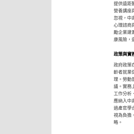
提供遠距
營養講座
忽視，中
心理諮商
勵企業建
康風險，
政策與實
政府政策
齡者就業
理。勞動
議。實務
工作分析
應納入中
過產官學
視為負擔
略。