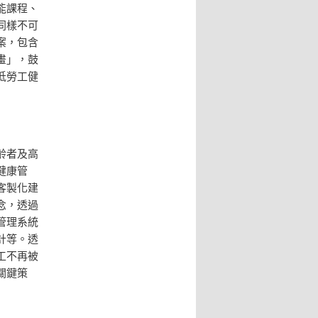
能課程、
同樣不可
案，包含
畫」，鼓
低勞工健
齡者及高
健康管
客製化建
念，透過
管理系統
計等。透
工不再被
關鍵策