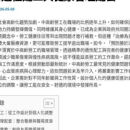
26-05-08
社會高齡化趨勢加劇，中高齡勞工在職場的比例逐年上升，如何確保
動力持續發揮價值，同時維護其身心健康，已成為企業與政府共同關
統觀念中，勞工健康往往等到出現問題才進行補救，但這種「治療為
費大量醫療資源，更可能導致勞工提早退出職場。如今，「預防勝於
步落實於中高齡勞工的職場管理，透過精準的適性配工與完善的健康
頭減少職業傷害與慢性疾病風險。這不僅能延長勞工的工作壽命，還
與工作滿意度。根據勞動部最新統計，中高齡勞工最常見的健康問題
、心血管疾病與心理壓力，這些問題若未及早介入，將嚴重影響工作
因此，企業需針對不同年齡層與工作性質，設計個人化的健康促進計
位的調整，讓勞工能在安全、舒適的環境中發揮所長。
錄
工：從工作設計到個人化調整
理配套：整合醫療與職場資源
實務：創造友善職場環境