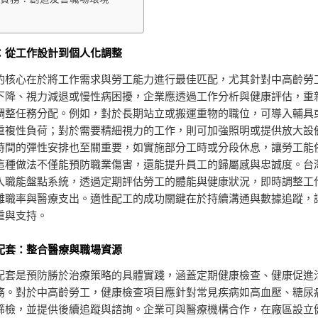
：從工作設計到個人化調整
的核心在於將工作需求與勞工能力進行最佳匹配，尤其針對中高齡勞
下降、視力減退或慢性病困擾，企業應透過工作分析與健康評估，重
調整任務分配。例如，對於長期站立或搬運重物的職位，可導入輔具
重複性負荷；對於需要精細視力的工作，則可加強照明或提供放大設
時間的彈性安排也至關重要，如實施部分工時或分段休息，讓勞工能
這種做法不僅能預防職業傷害，還能提升員工的歸屬感與忠誠度。台
入職能盤點系統，透過定期評估勞工的體能與健康狀況，即時調整工
離職率與醫療支出。適性配工的成功關鍵在於持續溝通與數據追蹤，
重與支持。
配套：整合醫療與職場資源
配套是預防勝於治療策略的具體實踐，涵蓋定期健康檢查、健康促進
務。對於中高齡勞工，健康檢查項目應針對常見疾病如高血壓、糖尿
篩檢，並提供後續追蹤與諮詢。企業可與醫療機構合作，在廠區設立