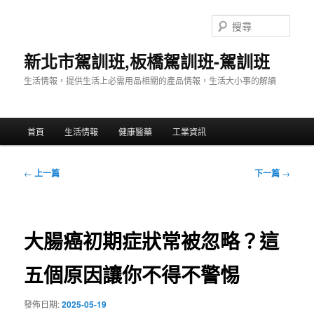
跳
至
搜
主
尋
要
新北市駕訓班,板橋駕訓班-駕訓班
內
生活情報，提供生活上必需用品相關的產品情報，生活大小事的解讀
容
主
首頁
生活情報
健康醫藥
工業資訊
要
選
單
文
←
上一篇
下一篇
→
章
導
覽
大腸癌初期症狀常被忽略？這
五個原因讓你不得不警惕
發佈日期:
2025-05-19