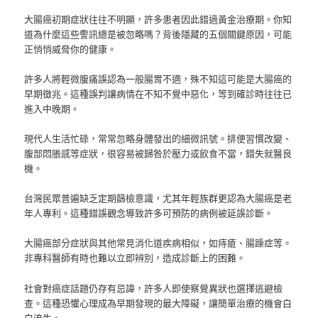
大腸癌初期症狀往往不明顯，許多患者因此錯過黃金治療期。你知
道為什麼這些警訊總是被忽略嗎？背後隱藏的五個關鍵原因，可能
正悄悄威脅你的健康。
許多人將輕微腹痛誤認為一般腸胃不適，殊不知這可能是大腸癌的
早期徵兆。這種誤判讓病情在不知不覺中惡化，等到確診時往往已
進入中晚期。
現代人生活忙碌，常常忽略身體發出的細微訊號。排便習慣改變、
腹部悶脹感等症狀，很容易被歸咎於壓力或飲食不當，錯失就醫良
機。
台灣民眾普遍缺乏定期篩檢意識，尤其年輕族群更認為大腸癌是老
年人專利。這種錯誤觀念導致許多可預防的病例被延誤診斷。
大腸癌部分症狀與其他常見消化道疾病相似，如痔瘡、腸躁症等。
非專科醫師有時也難以立即辨別，造成診斷上的困難。
社會對癌症話題仍存有忌諱，許多人即使察覺異狀也選擇逃避檢
查。這種恐懼心理成為早期發現的最大障礙，讓簡單治療的機會白
白流失。