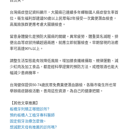
台灣癌症登記資料顯示，大腸癌已連續多年蟬聯國人癌症發生率首
位。衛生福利部建議50歲以上民眾每2年接受一次糞便潛血檢查，
高風險族群更應考慮大腸鏡檢查。
留意身體變化是預防大腸癌的關鍵。異常疲勞、體重莫名減輕、排
便出血等症狀持續超過兩週，就應立即就醫檢查。早期發現的治癒
率可高達90%以上。
調整生活型態能有效降低風險。增加膳食纖維攝取、規律運動、減
少紅肉及加工食品，都是經科學證實的預防方法。戒煙限酒也能大
幅減少患病機率。
台灣健保提供50-74歲民眾免費糞便潛血篩檢，各縣市衛生所也常
舉辦癌症篩檢活動。善用這些資源，為自己的健康把關。
【其他文章推薦】
板橋牙列矯正
哪間診所?
預約
板橋人工植牙
專科醫師
固定假牙
治療怎麼做~
想
減肥天母
有推薦的診所嗎?