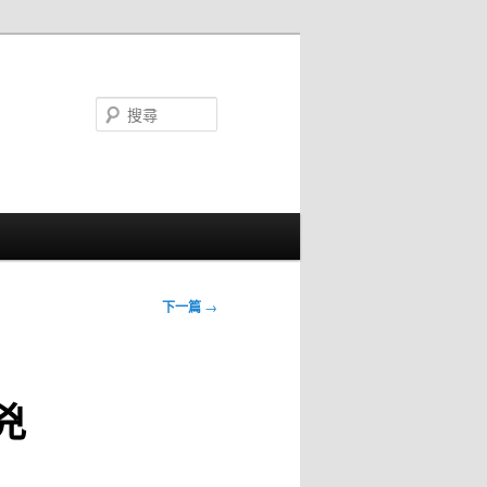
搜
尋
下一篇
→
兇