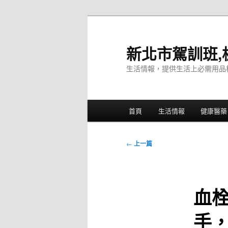
跳
至
主
新北市駕訓班,
要
生活情報，提供生活上必需用品
內
容
主
首頁
生活情報
健康醫藥
要
選
單
文
←
上一篇
章
導
覽
血
手