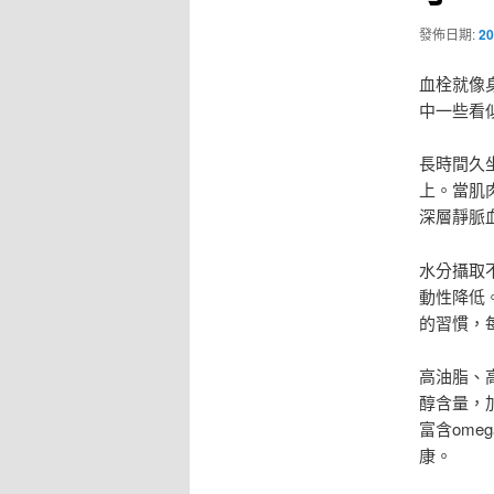
發佈日期:
20
血栓就像
中一些看
長時間久
上。當肌
深層靜脈
水分攝取
動性降低
的習慣，
高油脂、
醇含量，
富含om
康。