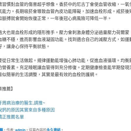
壞習慣對血管的傷害超乎想像。香菸中的尼古丁會使血管收縮，一氧
氧能力。長期吸菸會導致血管內皮功能障礙，加速血栓形成。戒菸後短
和脈搏就會開始恢復正常，一年後冠心病風險可降低一半。
過大也是血栓形成的隱形推手。壓力會刺激身體分泌過量壓力荷爾蒙
血糖不穩，進而影響血液凝固功能。找到適合自己的減壓方式，如運
好，讓身心保持平衡狀態。
要從日常生活做起。規律運動能增強心肺功能，促進血液循環。均衡
的營養素。充足睡眠讓血管得到充分修復。定期健康檢查能早期發現
看似簡單的生活調整，其實是最有效的血栓防護網。
章推薦】
牙周病治療
的醫生,請推~
脫鈣
的原因其實來自多種原因
矯正推薦
名單
藥
，作者:
admin
。這篇內容的
永久連結
。