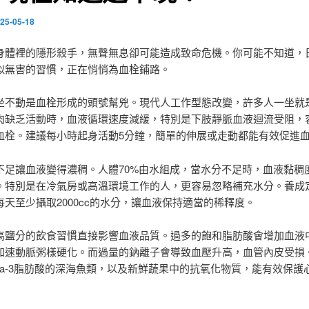
25-05-18
身體裡的隱形殺手，無聲無息卻可能造成致命危機。你可能不知道，
似無害的習慣，正在悄悄為血栓鋪路。
坐不動是血栓形成的頭號幫兇。現代人工作型態改變，許多人一坐就
肉缺乏活動時，血液循環速度減緩，特別是下肢靜脈血液迴流受阻，
血栓。建議每小時起身活動5分鐘，簡單的伸展或走動都能有效促進
不足讓血液變得濃稠。人體70%由水組成，當水分不足時，血液黏稠
。特別是在冷氣房或高溫環境工作的人，更容易忽略補充水分。養成
每天至少攝取2000cc的水分，讓血液保持適當的稀釋度。
高鹽分的飲食習慣直接影響血液品質。過多的飽和脂肪酸會增加血液
加速動脈粥樣硬化。而過量的鈉離子會導致血壓升高，血管內皮受損
ega-3脂肪酸的深海魚類，以及新鮮蔬果中的抗氧化物質，能有效保護