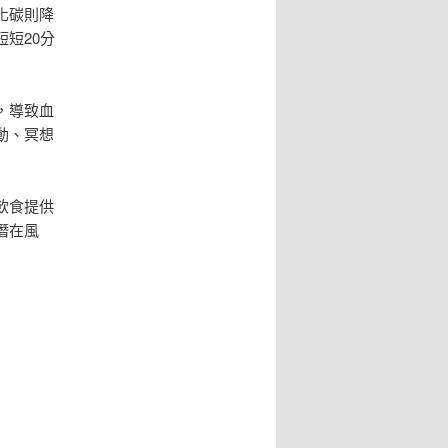
化碳則降
短20分
，導致血
動、冥想
飲食提供
潛在風