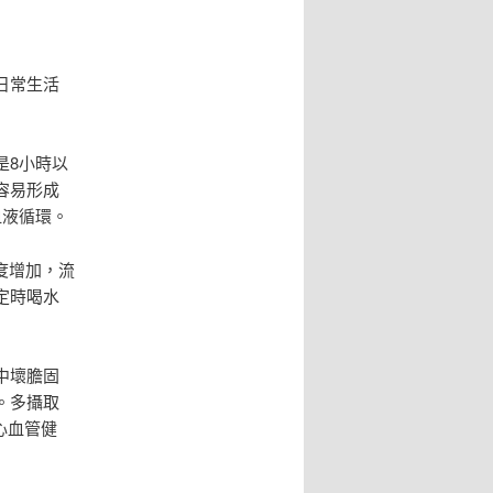
日常生活
是8小時以
容易形成
血液循環。
度增加，流
定時喝水
中壞膽固
。多攝取
心血管健