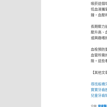
吸菸這個
低血液攜
鐘，血壓
長期壓力
壓升高、
或興趣嗜
血栓預防
血管所需
險。這些
【其他文
尋找
板橋
寶寶牙齒
兒童牙齒
分類:
健康醫