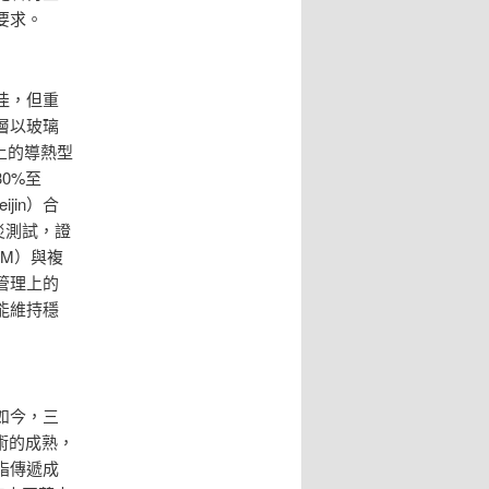
要求。
佳，但重
層以玻璃
以上的導熱型
0%至
jin）合
災測試，證
M）與複
管理上的
能維持穩
如今，三
術的成熟，
脂傳遞成