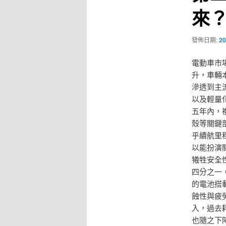
來
發佈日期:
20
電動車市
升，車輛
滲透到主
以及輕量
五年內，
殼等關鍵
乎續航里
以能扮演
犧牲安全
四分之一
的電池搭
蝕性與疲
入，過去
也隨之下