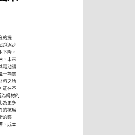
度的提
超跑逐步
本下降，
估，未來
與電池護
是一場關
材料之所
，能在不
僅為鋼材的
化為更多
異的抗腐
術的導
短，成本