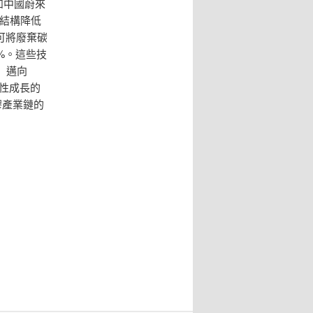
如中國蔚來
製結構降低
可將廢棄碳
%。這些技
」邁向
發性成長的
膠產業鏈的