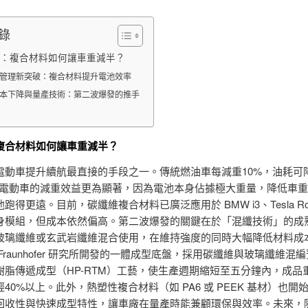
錄
：複合材料如何讓車重減半？
管理新突破：複合材料提升電池效率
本下降與量產技術：第二波爆發的推手
複合材料如何讓車重減半？
電動車提升續航最直接的手段之一。傳統燃油車每減重10%，油耗可
而電動車的減重效益更為顯著，因為電池本身佔據極大重量，降低車
跑得更遠。目前，碳纖維複合材料已廣泛應用於 BMW i3、Tesla Road
身模組，但成本依然偏高。第二波爆發的關鍵在於「混纖技術」的成
玻璃纖維或玄武岩纖維混合使用，在維持強度的同時大幅降低材料成
Fraunhofer 研究所開發的一體成型底盤，採用碳纖維與玻璃纖維混
樹脂傳遞成型（HP-RTM）工藝，使生產週期縮短至五分鐘內，成品
40%以上。此外，熱塑性複合材料（如 PA6 或 PEEK 基材）也開
回收性與快速成型特性，讓車廠在量產時能兼顧環保與效率。未來，