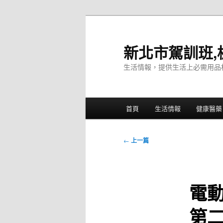
跳
至
主
新北市駕訓班,
要
生活情報，提供生活上必需用品
內
容
主
首頁
生活情報
健康醫藥
要
選
單
文
←
上一篇
章
導
覽
電
第