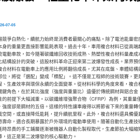
？
26-07-05
場競爭白熱化，續航力始終是消費者最關心的痛點。除了電池能量密
本身的重量更直接影響能耗表現。過去十年，車用複合材料已從高端
流電動車款，如今隨著碳纖維回收技術成熟、熱塑性複合材料量產成
化結構設計的突破，這股材料革命正迎來第二波爆發性成長。業界預
複合材料在電動車上的應用比例將翻倍成長，尤其在底盤、車體結構
部位，將從「選配」變成「標配」。這不僅是工程師的技術競賽，更
程、生產效率與環保永續的全面變革。從材料科學的角度來看，複合
關鍵角色，在於其比強度（強度與重量比）遠優於傳統鋼材與鋁合金
性的前提下大幅減重。以碳纖維增強聚合物（CFRP）為例，其重量
，強度卻是鋼材的五倍。這樣的特性讓車廠得以將節省下來的重量轉
載空間，或直接降低能耗，提升續航里程。此外，複合材料還具備優
勞壽命，適合長期暴露於戶外環境的電動車使用。隨著自動化生產技
耗時昂貴的手工鋪層逐漸被機器人自動化製程取代，生產節拍大幅縮
降，這正是第二波爆發的核心驅動力。