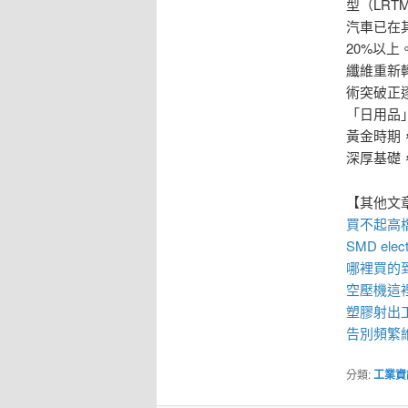
型（LR
汽車已在
20%以
纖維重新
術突破正
「日用品
黃金時期
深厚基礎
【其他文
買不起高
SMD elect
哪裡買的
空壓機
這
塑膠射出
告別頻繁維
分類:
工業資