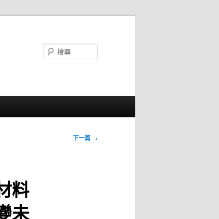
搜
尋
下一篇
→
材料
變未