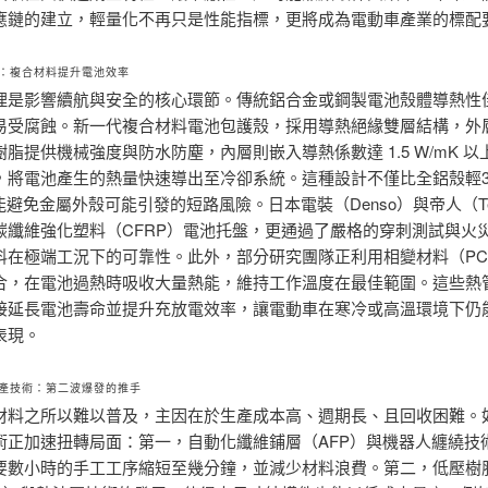
應鏈的建立，輕量化不再只是性能指標，更將成為電動車產業的標配
：複合材料提升電池效率
理是影響續航與安全的核心環節。傳統鋁合金或鋼製電池殼體導熱性
易受腐蝕。新一代複合材料電池包護殼，採用導熱絕緣雙層結構，外
脂提供機械強度與防水防塵，內層則嵌入導熱係數達 1.5 W/mK 
，將電池產生的熱量快速導出至冷卻系統。這種設計不僅比全鋁殼輕3
能避免金屬外殼可能引發的短路風險。日本電裝（Denso）與帝人（Tei
碳纖維強化塑料（CFRP）電池托盤，更通過了嚴格的穿刺測試與火
料在極端工況下的可靠性。此外，部分研究團隊正利用相變材料（PC
合，在電池過熱時吸收大量熱能，維持工作溫度在最佳範圍。這些熱
接延長電池壽命並提升充放電效率，讓電動車在寒冷或高溫環境下仍
表現。
產技術：第二波爆發的推手
材料之所以難以普及，主因在於生產成本高、週期長、且回收困難。
術正加速扭轉局面：第一，自動化纖維鋪層（AFP）與機器人纏繞技
要數小時的手工工序縮短至幾分鐘，並減少材料浪費。第二，低壓樹