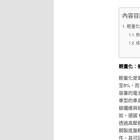
內容目
輕量化
熱
成
輕量化：
輕量化是
至8%，
容量的電池
車型的車
碳纖維與
如，德國 
透過高壓
鋼製底盤輕
件，其可