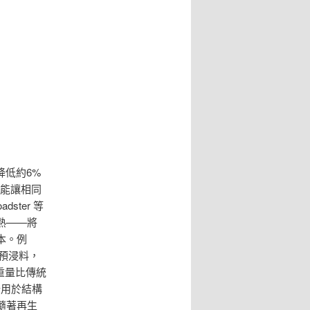
降低約6%
重能讓相同
ster 等
熟——將
本。例
編預浸料，
重量比傳統
始用於結構
隨著再生