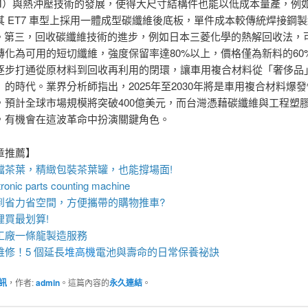
TM）與熱沖壓技術的發展，使得大尺寸結構件也能以低成本量產，例
其 ET7 車型上採用一體成型碳纖維後底板，單件成本較傳統焊接鋼
上。第三，回收碳纖維技術的進步，例如日本三菱化學的熱解回收法，
轉化為可用的短切纖維，強度保留率達80%以上，價格僅為新料的60
逐步打通從原材料到回收再利用的閉環，讓車用複合材料從「奢侈品
」的時代。業界分析師指出，2025年至2030年將是車用複合材料爆
，預計全球市場規模將突破400億美元，而台灣憑藉碳纖維與工程塑
，有機會在這波革命中扮演關鍵角色。
章推薦】
檔茶葉，精緻包裝
茶葉罐
，也能撐場面!
ronic parts counting machine
到省力省空間，方便攜帶的
購物推車
?
裡買最划算!
工廠
一條龍製造服務
修！5 個延長
堆高機
電池與壽命的日常保養祕訣
訊
，作者:
admin
。這篇內容的
永久連結
。