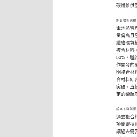
碳纖維供
熱管理新突破
電池熱管
量偏高且
纖維環氧樹
複合材料
50%，還
作開發的
明複合材
合材料結
突破，直
定的續航
成本下降與量
過去複合
項關鍵技
讓過去需