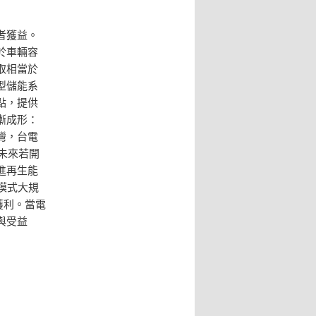
者獲益。
於車輛容
取相當於
型儲能系
點，提供
漸成形：
灣，台電
；未來若開
進再生能
模式大規
獲利。當電
與受益