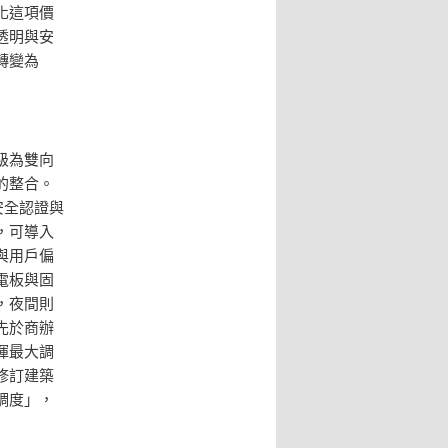
化這項價
透明與安
轉變為
級為雙向
的整合。
安全認證與
上，可導入
與用戶偏
電板與固
，夜間則
先於商辦
揮最大調
修訂建築
調度」，