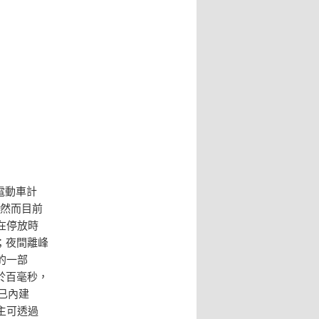
電動車計
。然而目前
在停放時
；夜間離峰
的一部
於百毫秒，
EV已內建
主可透過