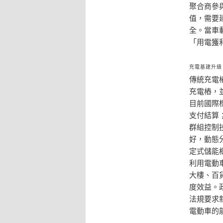
聚合商參
值，需要
全。當車
「用電獲
充電基建升級
傳統充電
充電樁，
目前國際標
支付結算；
群組控制
好，動態
定式儲能
利用電動
大樓、百
度效益。
法規要求
電動車的