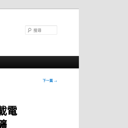
搜
尋
下一篇
→
載電
礦