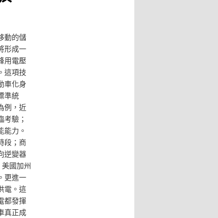
移動的儲
將形成一
峰用電壓
。這項技
動車化身
標準統
為例，近
臨考驗；
能能力。
時段；商
向逆變器
、美國加州
。更進一
供電。這
電都發揮
車真正成