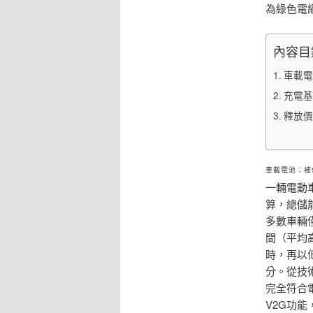
為綠色電
內容目
車載電
充電基
釋放價
車載電池：被
一輛電動車
算，總儲
多數車輛
間（平均
時，再以
分。從技
完全符合電網
V2G功