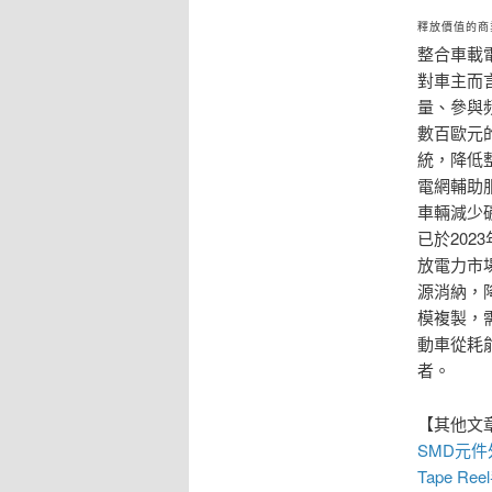
釋放價值的商
整合車載
對車主而
量、參與
數百歐元
統，降低
電網輔助
車輛減少
已於20
放電力市
源消納，
模複製，
動車從耗
者。
【其他文
SMD元
Tape R