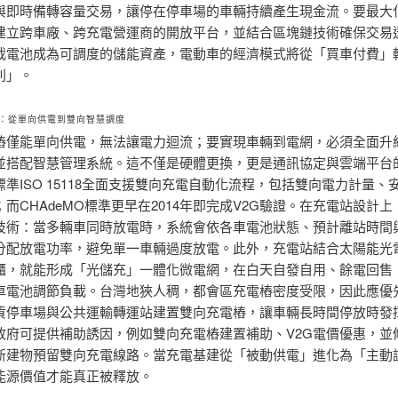
與即時備轉容量交易，讓停在停車場的車輛持續產生現金流。要最大
建立跨車廠、跨充電營運商的開放平台，並結合區塊鏈技術確保交易
載電池成為可調度的儲能資產，電動車的經濟模式將從「買車付費」
利」。
：從單向供電到雙向智慧調度
樁僅能單向供電，無法讓電力迴流；要實現車輛到電網，必須全面升
並搭配智慧管理系統。這不僅是硬體更換，更是通訊協定與雲端平台
準ISO 15118全面支援雙向充電自動化流程，包括雙向電力計量、
而CHAdeMO標準更早在2014年即完成V2G驗證。在充電站設計
技術：當多輛車同時放電時，系統會依各車電池狀態、預計離站時間
分配放電功率，避免單一車輛過度放電。此外，充電站結合太陽能光
櫃，就能形成「光儲充」一體化微電網，在白天自發自用、餘電回售
車電池調節負載。台灣地狹人稠，都會區充電樁密度受限，因此應優
貨停車場與公共運輸轉運站建置雙向充電樁，讓車輛長時間停放時發
政府可提供補助誘因，例如雙向充電樁建置補助、V2G電價優惠，並
新建物預留雙向充電線路。當充電基建從「被動供電」進化為「主動
能源價值才能真正被釋放。