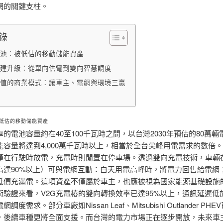
網的關鍵支柱。
錄
池：被低估的移動儲能資產
建升級：從單向供電到雙向智慧調度
值的商業模式：讓車主、電網與環境三贏
低估的移動儲能資產
的電池容量約在40至100千瓦時之間，以台灣2030年預估的80萬輛
能容量將達到4,000萬千瓦時以上，相當於全台尖峰用電需求的數倍
僅在行駛時放電，充電時則閒置在停車場。透過雙向充電技術，車輛
高達90%以上）可與電網互動：白天用電高峰時，將電力回售給電網
低價充滿電。這項資產不僅屬於車主，也應被視為國家能源基礎設施
術驗證來看，V2G充電樁的雙向轉換效率已達95%以上，通訊延遲低
調度需求。部分車廠如Nissan Leaf、Mitsubishi Outlander PH
能，後續車種更將全面支援。而台灣的電力市場正在逐步開放，未來車