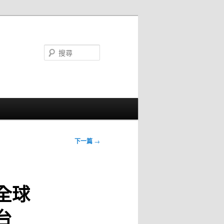
搜
尋
下一篇
→
全球
台