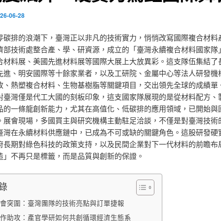
26-06-28
零碳排的浪潮下，臺灣正以非凡的技術實力，悄悄改寫國際複合材料
濟部技術處整合產、學、研資源，成立的「臺灣永續複合材料國家隊
合材料展、美國先進材料展等國際大展上大放異彩。這支隊伍集結了
先進、明安國際等十餘家業者，以及工研院、金屬中心等法人研發機
收、熱塑複合材料、生物基樹脂等關鍵項目，交出領先全球的成績單
對臺灣僅是代工大國的刻板印象，這支國家隊展現的是從材料配方、
品的一條龍創新能力，尤其在高值化、低碳排的應用領域，已開始與
。展會現場，多國買主與研究機構主動駐足洽談，不僅是對臺灣技術
臺灣在永續材料供應鏈中，已成為不可或缺的關鍵角色。這股研發硬
府長期對綠色科技的政策支持，以及民間企業對下一代材料的前瞻布
造」不再只是標籤，而是品質與創新的保證。
錄
會突圍：臺灣團隊的技術亮點與訂單捷報
作助攻：產官學研如何共創循環經濟生態系