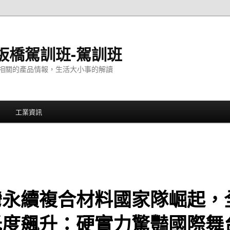
板橋駕訓班-駕訓班
相關的產品情報，生活大小事的解讀
工業資訊
灣永續複合材料國家隊崛起，
光度飆升：硬實力驚豔國際舞