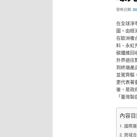
發佈日期:
20
在全球淨
圖。由經
在歐洲複
料、永虹
碳纖維回
外界過往
到終端產
並駕齊驅
更代表著
後，是政
「臺灣製
內容目
國際展
跨域合