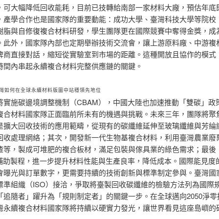
，可大幅降低回收能耗，目前已技轉給南部一家材料大廠，預估年底
，產學合作也是國家隊的重要動能：成功大學、臺灣科技大學等院校
樹脂與自修復複合材料研發，學生團隊更在國際競賽中奪得金獎，成
。此外，國家隊內部也定期舉辦技術交流會，讓上游原料廠、中游複
牌商直接對話，縮短從實驗室到市場的距離。這種開放且協作的模式
時間內串起永續複合材料完整供應鏈的關鍵。
灣如何在全球永續材料版圖中站穩領先地位
將實施碳邊境調整機制（CBAM），中國大陸也加速推動「雙碳」政
複合材料國家隊正面臨前所未有的機遇與挑戰。未來三年，團隊將聚
是擴大回收技術的應用範疇，從現有的碳纖維延伸至玻璃纖維與芳綸
回收處理網絡；其次，開發新一代生物基複合材料，利用臺灣農業廢
渣等，製成可堆肥的複合板材，滿足包裝與傢具業的綠色需求；最後
I輔助製程，進一步提升材料性能與生產良率，降低成本。國際能見度
會曝光與訂單數字，更需要持續的技術創新與標準制定參與。臺灣國
標準組織（ISO）接洽，爭取將臺製回收碳纖維的檢驗方法列為國際
「追隨者」躍升為「規則制定者」的關鍵一步。在全球邁向2050淨零
灣永續複合材料國家隊將持續以硬實力發光，讓世界看見這座島嶼的