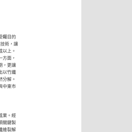
受矚目的
理技術，讓
成以上。
一方面，
期，更讓
出以竹纖
然分解。
與中東市
成果。經
項關鍵製
纖維裂解