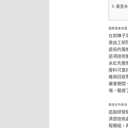
展望未
國際展會突圍
在前陣子
是由工研
退役的風
這項技術
永虹先進
廢料可直
維與回收
展會期間
場，驗證
跨域合作助攻
這股研發
濟部技術
程模組，