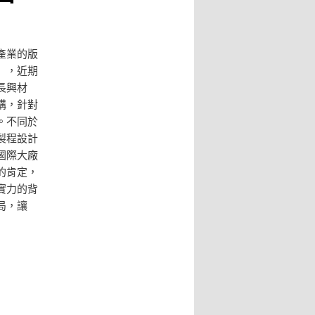
產業的版
」，近期
長興材
構，針對
。不同於
製程設計
國際大廠
的肯定，
實力的背
局，讓