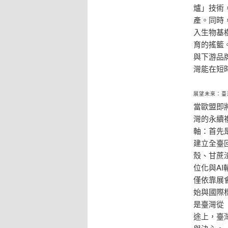
爐」技術
產。同時
入生物基
育的搖籃
與下游品
灣能在短
展望未來：臺
當歐盟即
灣的永續
軸：首先
建立全臺
殼、甘蔗
位化與A
僅依靠展
始與國際
是臺灣從
途上，臺