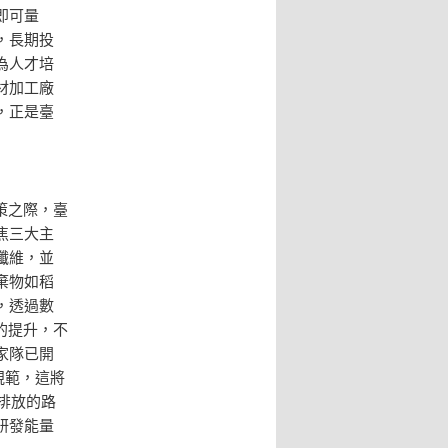
即可量
，長期投
為人才培
材加工廠
，正是臺
策之際，臺
焦三大主
纖維，並
棄物如稻
，透過數
的提升，不
家隊已開
規範，這將
排放的路
研發能量