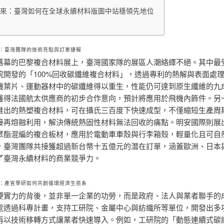
來：臺灣如何在全球永續材料版圖中站穩領先地位
：臺灣團隊的技術亮點與訂單捷報
落幕的巴黎複合材料展上，臺灣國家隊的展區人潮絡繹不絕。其中最
院開發的「100%回收碳纖維複合材料」，透過專利的熱解與表面處
機葉片、運動器材中的碳纖維得以重生，性能仍可達到原生纖維的九
獲得法國航太供應商的初步合作意向，預計將應用於飛機內飾件。另
推出的熱塑複合材料，可在攝氏三百度下快速成型，不僅縮短生產周
接再熔融利用，解決傳統熱固性材料無法回收的痛點。明安國際則展
聚酯混編的複合板材，應用於電動車車殼與行李箱殼，輕量化且可自
，臺灣團隊共接獲超過新台幣十五億元的潛在訂單，涵蓋歐洲、日本
了臺灣永續材料的商業競爭力。
：產官學研如何共創循環經濟生態系
硬實力的背後，並非單一企業的功勞，而是政府、法人與業者聯手的
處透過科專計畫，支持工研院、金屬中心與紡織所等單位，開發出多
再以技術移轉方式讓業者快速導入。例如，工研院的「動態連續式碳