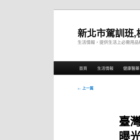
跳
至
主
新北市駕訓班,
要
生活情報，提供生活上必需用品
內
容
主
首頁
生活情報
健康醫藥
要
選
單
文
←
上一篇
章
導
覽
臺
曝