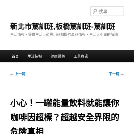
跳
至
搜
主
尋
要
新北市駕訓班,板橋駕訓班-駕訓班
內
生活情報，提供生活上必需用品相關的產品情報，生活大小事的解讀
容
主
首頁
生活情報
健康醫藥
工業資訊
要
選
單
文
←
上一篇
下一篇
→
章
導
覽
小心！一罐能量飲料就能讓你
咖啡因超標？超越安全界限的
危險真相