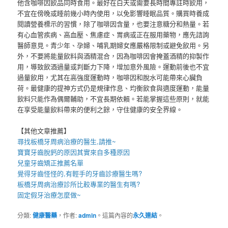
他含咖啡因飲品同時食用。最好在白天或需要長時間專註時飲用，
不宜在傍晚或睡前幾小時內使用，以免影響睡眠品質。購買時養成
閱讀營養標示的習慣，除了咖啡因含量，也要注意糖分和熱量。若
有心血管疾病、高血壓、焦慮症、胃病或正在服用藥物，應先諮詢
醫師意見。青少年、孕婦、哺乳期婦女應嚴格限制或避免飲用。另
外，不要將能量飲料與酒精混合，因為咖啡因會掩蓋酒精的抑製作
用，導致飲酒過量或判斷力下降，增加意外風險。運動前後也不宜
過量飲用，尤其在高強度運動時，咖啡因和脫水可能帶來心臟負
荷。最健康的提神方式仍是規律作息、均衡飲食與適度運動，能量
飲料只能作為偶爾輔助，不宜長期依賴。若能掌握這些原則，就能
在享受能量飲料帶來的便利之餘，守住健康的安全界線。
【其他文章推薦】
尋找
板橋牙周病治療
的醫生,請推~
寶寶牙齒脫鈣
的原因其實來自多種原因
兒童牙齒矯正推薦
名單
覺得牙齒怪怪的,有輕手的
牙齒診療
醫生嗎?
板橋牙周病
治療診所比較專業的醫生有嗎?
固定假牙
治療怎麼做~
分類:
健康醫藥
，作者:
admin
。這篇內容的
永久連結
。