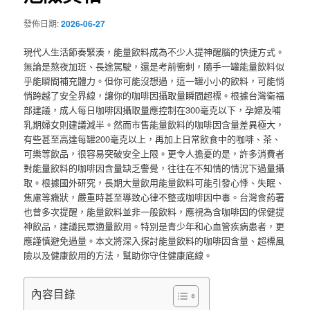
發佈日期:
2026-06-27
現代人生活節奏緊湊，能量飲料成為不少人提神醒腦的快捷方式。
無論是熬夜加班、長途駕駛，還是考前衝刺，隨手一罐能量飲料似
乎能瞬間補充體力。但你可能沒想過，這一罐小小的飲料，可能悄
悄跨越了安全界線，讓你的咖啡因攝取量瞬間超標。根據台灣衛福
部建議，成人每日咖啡因攝取量應控制在300毫克以下，孕婦及哺
乳期婦女則建議減半。然而市售能量飲料的咖啡因含量差異極大，
有些甚至高達每罐200毫克以上，再加上日常飲食中的咖啡、茶、
可樂等飲品，很容易突破安全上限。更令人擔憂的是，許多消費者
對能量飲料的咖啡因含量缺乏警覺，往往在不知情的情況下過量攝
取。根據國外研究，長期大量飲用能量飲料可能引發心悸、失眠、
焦慮等癥狀，嚴重時甚至導致心律不整或咖啡因中毒。台灣食葯署
也曾多次提醒，能量飲料並非一般飲料，應視為含咖啡因的保健提
神飲品，建議民眾適量飲用。特別是青少年和心血管疾病患者，更
應謹慎避免過量。本文將深入探討能量飲料的咖啡因含量、超標風
險以及健康飲用的方法，幫助你守住健康底線。
內容目錄