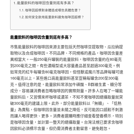
能量飲料的咖啡因含量到底有多高？
咖啡因超標對身體造成哪些具體危害？
如何安全飲用能量飲料避免咖啡因超標？
能量飲料的咖啡因含量到底有多高？
市售能量飲料的咖啡因來源主要包括天然咖啡豆提取物、瓜拉納提
取物以及合成咖啡因。不同品牌、不同規格的產品，咖啡因含量差
異相當大。一般250毫升罐裝的能量飲料，咖啡因含量約在80毫克
到200毫克之間，有些濃縮型或大容量產品甚至超過300毫克。例
如常見的紅牛每罐含80毫克咖啡因，但怪獸或魔爪等品牌每罐可達
160毫克以上，某些進口高能量飲料甚至宣稱每罐含200至300毫
克。值得注意的是，能量飲料常添加牛磺酸、B群維生素、糖分等
成分，容易讓消費者忽略咖啡因的實際劑量。許多人在喝了一罐能
量飲料后，又習慣來杯咖啡或濃茶，不知不覺咖啡因總攝取量就突
破300毫克的建議上限。此外，部分能量飲料以「無糖」、「低熱
量」為賣點，但咖啡因含量並未隨之降低，反可能因口感較不刺激
而讓人喝得更快、更多。消費者選購時應仔細查看營養標示，特別
是咖啡因含量，並計算一整天的總攝取量。台灣法規已要求含咖啡
因飲料必須標示含量，但仍需消費者主動留意，避免輕忽。