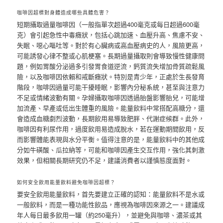
咖啡因超標對身體造成哪些具體危害？
短期攝取過量咖啡因（一般指單次超過400毫克或每日超過600毫
克）會引起急性中毒癥狀，包括心跳加速、血壓升高、焦慮不安、
失眠、噁心嘔吐等。對於有心臟病或高血壓病史的人，風險更高，
可能誘發心律不整或心肌梗塞。長期過量攝取則會導致慢性健康問
題，例如胃酸分泌過多引發胃食道逆流，鈣質流失增加骨質疏鬆風
險，以及咖啡因依賴和戒斷癥狀。特別是青少年，正處於生長發育
階段，咖啡因過量可能干擾睡眠，影響內分秘系統，甚至與注意力
不足或情緒波動有關。孕婦攝取咖啡因透過胎盤影響胎兒，可能增
加流產、早產或低出生體重的風險。能量飲料中常搭配高糖分，還
會造成血糖劇烈波動，長期飲用易導致肥胖、代謝症候群。此外，
咖啡因有利尿作用，過度飲用易造成脫水，若在運動期間飲用，反
而影響體能表現與水分平衡。值得注意的是，能量飲料中的其他成
分如牛磺酸、瓜拉納等，可能和咖啡因產生交互作用，強化其刺激
效果，但相關長期研究仍不足，建議消費者以謹慎態度面對。
如何安全飲用能量飲料避免咖啡因超標？
要安全飲用能量飲料，首先要建立正確的認知：能量飲料不是水或
一般飲料，而是一種功能性飲品，應視為咖啡因來源之一。建議成
年人每日最多飲用一罐（約250毫升），並避免與咖啡、濃茶或其