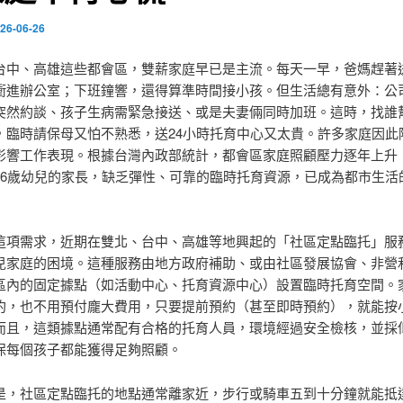
26-06-26
台中、高雄這些都會區，雙薪家庭早已是主流。每天一早，爸媽趕著
衝進辦公室；下班鐘響，還得算準時間接小孩。但生活總有意外：公
突然約談、孩子生病需緊急接送、或是夫妻倆同時加班。這時，找誰
，臨時請保母又怕不熟悉，送24小時托育中心又太貴。許多家庭因此
影響工作表現。根據台灣內政部統計，都會區家庭照顧壓力逐年上升
至6歲幼兒的家長，缺乏彈性、可靠的臨時托育資源，已成為都市生活
這項需求，近期在雙北、台中、高雄等地興起的「社區定點臨托」服
兒家庭的困境。這種服務由地方政府補助、或由社區發展協會、非營
區內的固定據點（如活動中心、托育資源中心）設置臨時托育空間。
約，也不用預付龐大費用，只要提前預約（甚至即時預約），就能按
而且，這類據點通常配有合格的托育人員，環境經過安全檢核，並採
保每個孩子都能獲得足夠照顧。
是，社區定點臨托的地點通常離家近，步行或騎車五到十分鐘就能抵