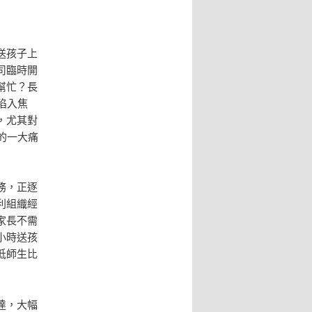
送孩子上
司臨時開
幫忙？長
陷入焦
，尤其對
的一大痛
務，正逐
利組織經
家長不需
小時送孩
低師生比
達，大幅