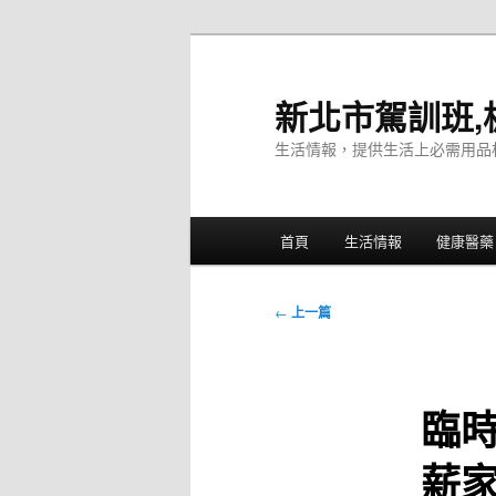
跳
至
主
新北市駕訓班,
要
生活情報，提供生活上必需用品
內
容
主
首頁
生活情報
健康醫藥
要
選
單
文
←
上一篇
章
導
覽
臨
薪