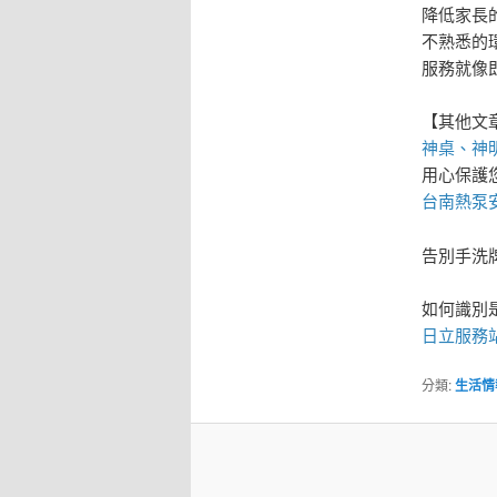
降低家長
不熟悉的
服務就像
【其他文
神桌、
神
用心保護
台南熱泵
告別手洗
如何識別
日立服務
分類:
生活情