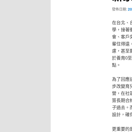
發佈日期:
20
在台北、
學，接著
會、客戶
輩住得遠
慮，甚至
於養育0
點。
為了回應
步改變育
營，在社
簽長期合
子過去。
設計，確
更重要的