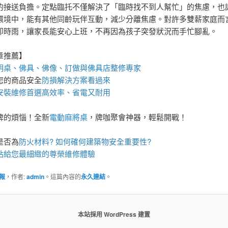
的接送負擔。定點臨托不僅解決了「臨時找不到人幫忙」的焦慮，也
環境中，能有其他同齡玩伴互動，減少分離焦慮。對許多雙薪家庭而
即時雨，讓家長能安心上班，不再因為孩子突發狀況而手忙腳亂。
章推薦】
明桌
、
佛具
、佛像、訂做與
佛具店
整修專家
您的商品安全
防損解決方案
看過來
安裝維修首選高效率、省電又耐用
牌的煩惱！全新
電動麻將桌
，牌咖聚會神器，輕鬆開戰！
是否為
防火材料
? 如何確何建築物安全重要性?
站
給您最細緻的尊榮維修體驗
報
，作者:
admin
。這篇內容的
永久連結
。
本站採用 WordPress 建置