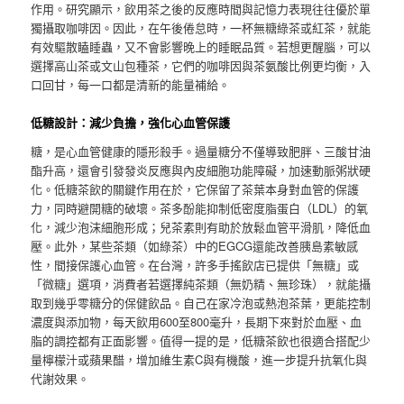
作用。研究顯示，飲用茶之後的反應時間與記憶力表現往往優於單
獨攝取咖啡因。因此，在午後倦怠時，一杯無糖綠茶或紅茶，就能
有效驅散瞌睡蟲，又不會影響晚上的睡眠品質。若想更醒腦，可以
選擇高山茶或文山包種茶，它們的咖啡因與茶氨酸比例更均衡，入
口回甘，每一口都是清新的能量補給。
低糖設計：減少負擔，強化心血管保護
糖，是心血管健康的隱形殺手。過量糖分不僅導致肥胖、三酸甘油
酯升高，還會引發發炎反應與內皮細胞功能障礙，加速動脈粥狀硬
化。低糖茶飲的關鍵作用在於，它保留了茶葉本身對血管的保護
力，同時避開糖的破壞。茶多酚能抑制低密度脂蛋白（LDL）的氧
化，減少泡沫細胞形成；兒茶素則有助於放鬆血管平滑肌，降低血
壓。此外，某些茶類（如綠茶）中的EGCG還能改善胰島素敏感
性，間接保護心血管。在台灣，許多手搖飲店已提供「無糖」或
「微糖」選項，消費者若選擇純茶類（無奶精、無珍珠），就能攝
取到幾乎零糖分的保健飲品。自己在家冷泡或熱泡茶葉，更能控制
濃度與添加物，每天飲用600至800毫升，長期下來對於血壓、血
脂的調控都有正面影響。值得一提的是，低糖茶飲也很適合搭配少
量檸檬汁或蘋果醋，增加維生素C與有機酸，進一步提升抗氧化與
代謝效果。