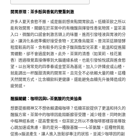
開胃原理：茶多酚與香氣的雙重刺激
許多人夏天食慾不振，或是飯前想來點開胃飲品。低糖茶飲之所以
能有效開胃，關鍵在於茶葉中的有機酸與揮發性香氣物質。當茶湯
入口，微酸的口感會刺激舌頭上的味蕾，進而引發唾液與胃液的分
泌，讓消化系統準備好接受食物。尤其像烏龍茶、普洱茶這類發酵
程度較高的茶，含有較多的沒食子酸與酯型兒茶素，能溫和促進腸
胃蠕動，卻不會過度刺激。此外，茶葉的清香（如茉莉、桂花薰
香）透過嗅覺直接傳導到大腦邊緣系統，也能引發愉悅感與進食慾
望。以台灣常見的四季春或金萱茶為基底，加入少許陳皮或山楂，
就能調出一杯酸甜清爽的開胃茶，且完全不必依賴大量的糖。這種
天然開胃方式，比含糖飲料更健康，還能避免血糖先升後降造成的
疲勞感。
醒腦關鍵：咖啡因與L-茶氨酸的完美協奏
想要提振精神又不想依賴濃縮咖啡？低糖茶飲提供了更溫和持久的
醒腦方案。茶葉中的咖啡因能阻斷腺苷受體，減少睡意，同時刺激
中樞神經系統，提高警覺性。但茶飲之所以不像咖啡那樣容易導致
心跳加速或焦慮，靠的是另一種胺基酸——L-茶氨酸。這種物質能
促進α腦波產生，讓人進入放鬆卻專注的狀態，並減少咖啡因的副