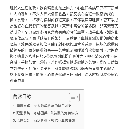
現代人生活忙碌，飲食精緻化加上壓力，心血管疾病早已不再是老
年人的專利。不少人尋求健康飲品，卻又擔心含糖量過高造成負
擔。其實，一杯精心調製的低糖茶飲，不僅能滿足味蕾，更可能成
為維護心血管健康的秘密武器。茶葉中富含的茶多酚、兒茶素等天
然成分，早已被許多研究證實有助於降低血壓、改善血脂、減少動
脈硬化風險。而「低糖」的設計，更避免了血糖劇烈波動與胰島素
阻抗，讓保護效益加倍。除了對心臟與血管的益處，這類茶飲還具
備獨特的開胃與醒腦效果——茶香能刺激唾液分泌與胃酸，增進食
慾；適量的咖啡因與L-茶氨酸則能提升專注力，卻不帶來心悸。在
台灣，手搖飲文化盛行，若能選擇無糖或微糖的茶類，搭配天然草
本如薄荷、桂花、陳皮等，就能輕鬆調製出既美味又養生的飲品。
以下將從開胃、醒腦、心血管保護三個面向，深入解析低糖茶飲的
神奇力量。
內容目錄
開胃原理：茶多酚與香氣的雙重刺激
醒腦關鍵：咖啡因與L-茶氨酸的完美協奏
低糖設計：減少負擔，強化心血管保護