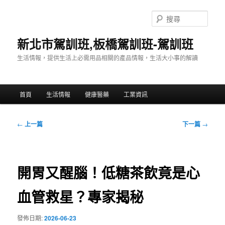
跳
至
搜
主
尋
要
新北市駕訓班,板橋駕訓班-駕訓班
內
生活情報，提供生活上必需用品相關的產品情報，生活大小事的解讀
容
主
首頁
生活情報
健康醫藥
工業資訊
要
選
單
文
←
上一篇
下一篇
→
章
導
覽
開胃又醒腦！低糖茶飲竟是心
血管救星？專家揭秘
發佈日期:
2026-06-23