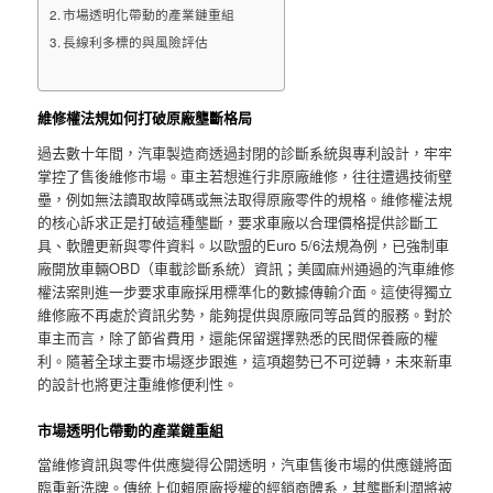
市場透明化帶動的產業鏈重組
長線利多標的與風險評估
維修權法規如何打破原廠壟斷格局
過去數十年間，汽車製造商透過封閉的診斷系統與專利設計，牢牢
掌控了售後維修市場。車主若想進行非原廠維修，往往遭遇技術壁
壘，例如無法讀取故障碼或無法取得原廠零件的規格。維修權法規
的核心訴求正是打破這種壟斷，要求車廠以合理價格提供診斷工
具、軟體更新與零件資料。以歐盟的Euro 5/6法規為例，已強制車
廠開放車輛OBD（車載診斷系統）資訊；美國麻州通過的汽車維修
權法案則進一步要求車廠採用標準化的數據傳輸介面。這使得獨立
維修廠不再處於資訊劣勢，能夠提供與原廠同等品質的服務。對於
車主而言，除了節省費用，還能保留選擇熟悉的民間保養廠的權
利。隨著全球主要市場逐步跟進，這項趨勢已不可逆轉，未來新車
的設計也將更注重維修便利性。
市場透明化帶動的產業鏈重組
當維修資訊與零件供應變得公開透明，汽車售後市場的供應鏈將面
臨重新洗牌。傳統上仰賴原廠授權的經銷商體系，其壟斷利潤將被