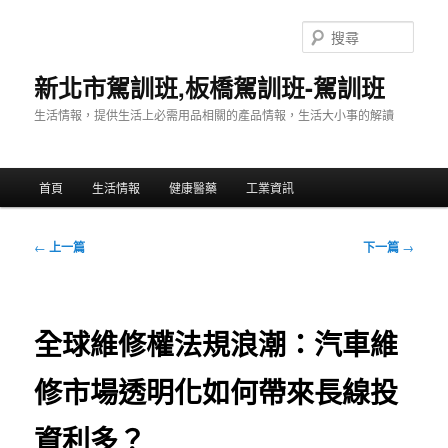
跳
至
搜
主
尋
要
新北市駕訓班,板橋駕訓班-駕訓班
內
生活情報，提供生活上必需用品相關的產品情報，生活大小事的解讀
容
主
首頁
生活情報
健康醫藥
工業資訊
要
選
單
文
←
上一篇
下一篇
→
章
導
覽
全球維修權法規浪潮：汽車維
修市場透明化如何帶來長線投
資利多？