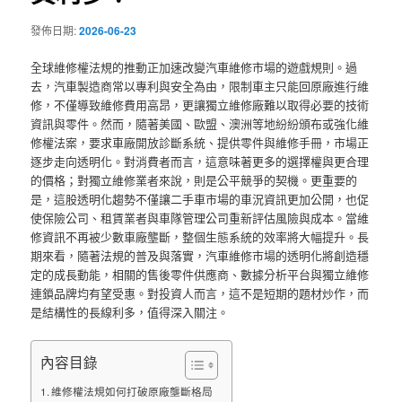
發佈日期:
2026-06-23
全球維修權法規的推動正加速改變汽車維修市場的遊戲規則。過
去，汽車製造商常以專利與安全為由，限制車主只能回原廠進行維
修，不僅導致維修費用高昂，更讓獨立維修廠難以取得必要的技術
資訊與零件。然而，隨著美國、歐盟、澳洲等地紛紛頒布或強化維
修權法案，要求車廠開放診斷系統、提供零件與維修手冊，市場正
逐步走向透明化。對消費者而言，這意味著更多的選擇權與更合理
的價格；對獨立維修業者來說，則是公平競爭的契機。更重要的
是，這股透明化趨勢不僅讓二手車市場的車況資訊更加公開，也促
使保險公司、租賃業者與車隊管理公司重新評估風險與成本。當維
修資訊不再被少數車廠壟斷，整個生態系統的效率將大幅提升。長
期來看，隨著法規的普及與落實，汽車維修市場的透明化將創造穩
定的成長動能，相關的售後零件供應商、數據分析平台與獨立維修
連鎖品牌均有望受惠。對投資人而言，這不是短期的題材炒作，而
是結構性的長線利多，值得深入關注。
內容目錄
維修權法規如何打破原廠壟斷格局