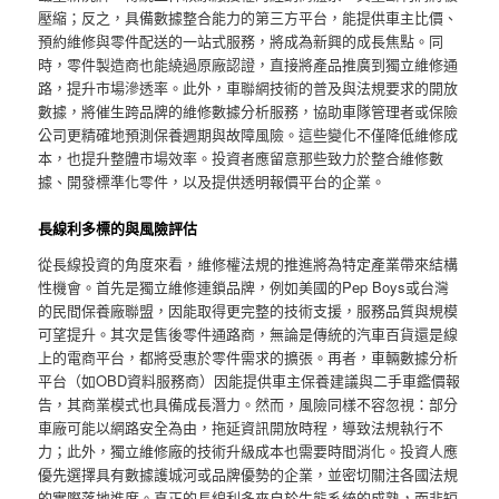
壓縮；反之，具備數據整合能力的第三方平台，能提供車主比價、
預約維修與零件配送的一站式服務，將成為新興的成長焦點。同
時，零件製造商也能繞過原廠認證，直接將產品推廣到獨立維修通
路，提升市場滲透率。此外，車聯網技術的普及與法規要求的開放
數據，將催生跨品牌的維修數據分析服務，協助車隊管理者或保險
公司更精確地預測保養週期與故障風險。這些變化不僅降低維修成
本，也提升整體市場效率。投資者應留意那些致力於整合維修數
據、開發標準化零件，以及提供透明報價平台的企業。
長線利多標的與風險評估
從長線投資的角度來看，維修權法規的推進將為特定產業帶來結構
性機會。首先是獨立維修連鎖品牌，例如美國的Pep Boys或台灣
的民間保養廠聯盟，因能取得更完整的技術支援，服務品質與規模
可望提升。其次是售後零件通路商，無論是傳統的汽車百貨還是線
上的電商平台，都將受惠於零件需求的擴張。再者，車輛數據分析
平台（如OBD資料服務商）因能提供車主保養建議與二手車鑑價報
告，其商業模式也具備成長潛力。然而，風險同樣不容忽視：部分
車廠可能以網路安全為由，拖延資訊開放時程，導致法規執行不
力；此外，獨立維修廠的技術升級成本也需要時間消化。投資人應
優先選擇具有數據護城河或品牌優勢的企業，並密切關注各國法規
的實際落地進度。真正的長線利多來自於生態系統的成熟，而非短