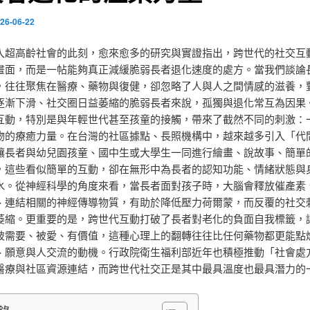
26-06-22
入超高齡社會的此刻，愈來愈多的研究與實證指出，跨世代的社交互
畫面，而是一帖能夠真正減緩脆弱長者退化速度的處方。當我們談論
，往往聚焦在醫療、藥物與復健，卻忽略了人與人之間情感的滋養，
逐漸下滑、社交圈日益萎縮的脆弱長者來說，孤獨與退化常互為因果
互動，特別是與年輕世代甚至孩童的接觸，帶來了截然不同的刺激：
物的療癒力量。在台灣的社區據點、長照機構中，越來越多引入「代
讓長者與幼兒園孩童、國中生或大學生一同進行繪畫、說故事、簡單
，這些看似簡單的互動，卻在無形中為長者的認知功能、情緒狀態與
水。從神經科學的角度來看，當長者面對孩子時，大腦會釋放催產素
、連結相關的神經傳導物質，有助於降低壓力荷爾蒙，而反覆的社交
萎縮。更重要的是，跨世代互動打破了長者對老化的負面自我標籤，
被需要、被愛、有價值，這種心理上的翻轉往往比任何藥物都更能點
、願意與人交流的動機。行政院衛生福利部近年也積極推動「社會處
醫療與社區資源連結，而跨世代社交正是其中最具溫度也最具潛力的