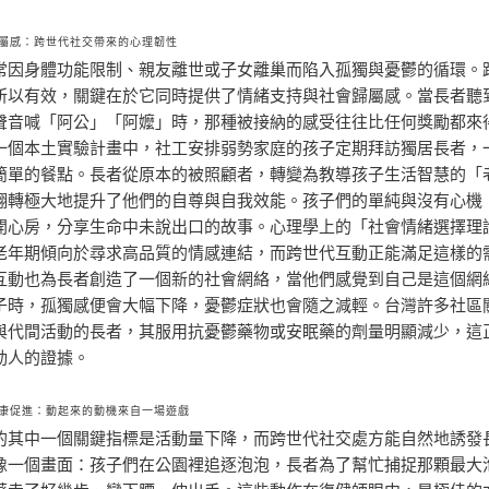
屬感：跨世代社交帶來的心理韌性
常因身體功能限制、親友離世或子女離巢而陷入孤獨與憂鬱的循環。
所以有效，關鍵在於它同時提供了情緒支持與社會歸屬感。當長者聽
聲音喊「阿公」「阿嬤」時，那種被接納的感受往往比任何獎勵都來
一個本土實驗計畫中，社工安排弱勢家庭的孩子定期拜訪獨居長者，
簡單的餐點。長者從原本的被照顧者，轉變為教導孩子生活智慧的「
翻轉極大地提升了他們的自尊與自我效能。孩子們的單純與沒有心機
開心房，分享生命中未說出口的故事。心理學上的「社會情緒選擇理
老年期傾向於尋求高品質的情感連結，而跨世代互動正能滿足這樣的
互動也為長者創造了一個新的社會網絡，當他們感覺到自己是這個網
子時，孤獨感便會大幅下降，憂鬱症狀也會隨之減輕。台灣許多社區
與代間活動的長者，其服用抗憂鬱藥物或安眠藥的劑量明顯減少，這
動人的證據。
康促進：動起來的動機來自一場遊戲
的其中一個關鍵指標是活動量下降，而跨世代社交處方能自然地誘發
像一個畫面：孩子們在公園裡追逐泡泡，長者為了幫忙捕捉那顆最大