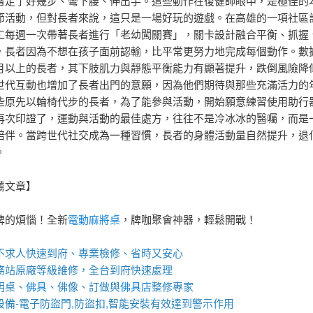
著走了好幾步、彎下腰、伸出手。這些動作在復健師眼中，是極佳的
節活動，但對長者來說，這只是一場好玩的遊戲。在高雄的一項社區
工每週一次帶著長者進行「老幼闖關賽」，關卡設計融合平衡、抓握
，長者因為不想在孩子面前認輸，比平常更努力地完成每個動作。數
月以上的長者，其下肢肌力與靜態平衡能力有顯著提升，跌倒風險降
世代互動也增加了長者出門的意願，因為他們期待與那些充滿活力的
些原先以輪椅代步的長者，為了能參與活動，開始願意練習使用助行
再次印證了，運動與活動的最佳處方，往往不是冷冰冰的醫囑，而是
陪伴。當跨世代社交成為一種習慣，長者的身體活動量自然提升，退
。
薦文章】
牌的煩惱！全新
電動麻將桌
，牌咖聚會神器，輕鬆開戰！
不求人快速到府、專業檢修、省時又安心
務站
原廠等級維修，全台到府快速處理
明桌
、
佛具
、佛像、訂做與
佛具店
整修專家
備-
電子防盜門
,
防盜扣
,智能安裝有效達到警示作用