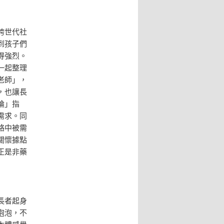
跨世代社
到孩子們
得強烈。
一起整理
老師」，
，也讓長
論」指
需求。同
絡中被需
關懷據點
正是非藥
長者起身
泡泡，不