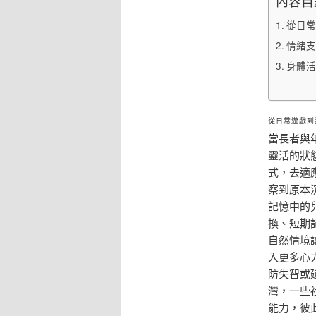
內容目
從日常
情緒支
身體活
從日常遊戲到
當長者與
靈活的狀
式，去適
察到原本
記憶中的
換、短期
自然情境
入更多心
防失智或
灣，一些
能力，彼