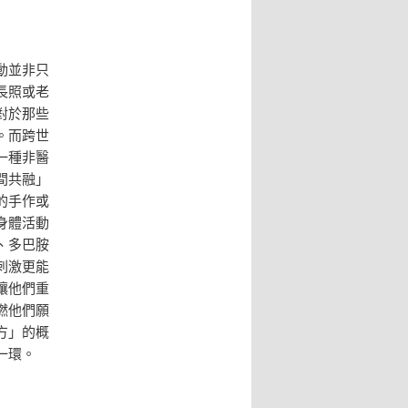
動並非只
長照或老
對於那些
。而跨世
一種非醫
間共融」
的手作或
身體活動
、多巴胺
刺激更能
讓他們重
燃他們願
方」的概
一環。