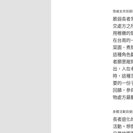
情緒支持與歸
脆弱長者
交處方之
用稚嫩的
在台南的
菜園、煮
這種角色
者願意敞
出，人在
時，這種
要的一份
回饋，參
物處方最
身體活動與健
長者退化
活動。想