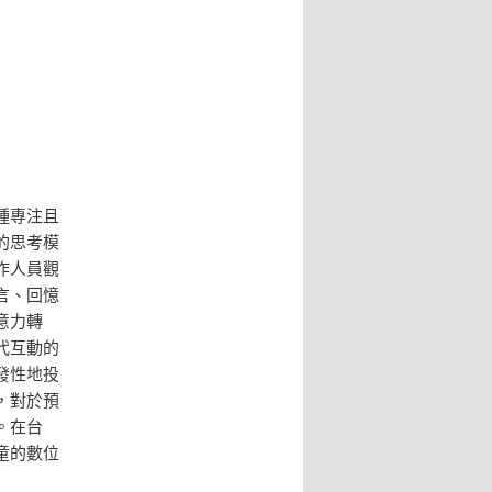
種專注且
的思考模
作人員觀
言、回憶
意力轉
代互動的
發性地投
，對於預
。在台
童的數位