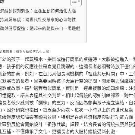
錄
遊戲到認知刺激：祖孫互動如何活化大腦
持與歸屬感：跨世代社交帶來的心理韌性
動與健康促進：動起來的動機來自一場遊戲
認知刺激：祖孫互動如何活化大腦
年幼的孩子一起玩積木、拼圖或進行簡單的桌遊時，大腦被迫進入一
態。孩子們的反應往往是直覺且跳躍的，這讓長者必須暫時放下僵化
應新的節奏。例如，在台北某個長照機構的「祖孫共玩時間」中，工
沉默寡言的長者，因為要回應孩子天馬行空的提問，開始努力組織語
兒歌或故事。這些過程看似簡單，實則是一連串複雜的認知訓練：注
記憶提取、語言表達與社交判斷。相比起傳統的認知訓練課程，跨世
讓長者較少感到被「訓練」的壓力，反而因為想與孩子建立連結，自
力。國外研究也指出，每周至少兩次、每次一小時以上的跨世代互動
延緩輕度認知障礙有顯著效果，特別是在語意流暢度與執行功能方面
社區發展協會開始設計「祖孫共學」課程，結合長者的傳統技藝與孩
此互補，不僅傳承了文化，更讓長者的大腦持續接受新刺激。