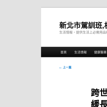
跳
至
主
新北市駕訓班,
要
生活情報，提供生活上必需用品
內
容
主
首頁
生活情報
健康醫藥
要
選
單
文
←
上一篇
章
導
覽
跨
緩