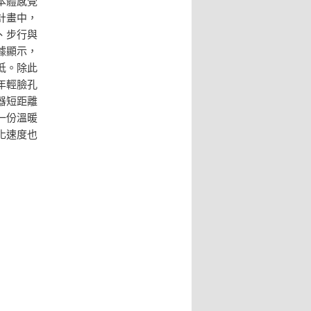
本體感覺
計畫中，
、步行與
據顯示，
低。除此
年輕臉孔
器短距離
一份溫暖
化速度也