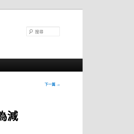
搜
尋
下一篇
→
為減