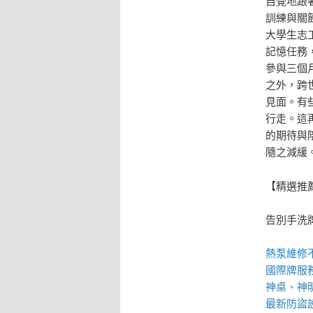
自覺地跟
訓練與關
大學生志
記憶任務
參與三個
之外，跨
見面。有
行走。這
的期待與
隨之減緩
【精選推
告別手洗
熱泵維修
國際牌服
神桌、
神
最新防盜設