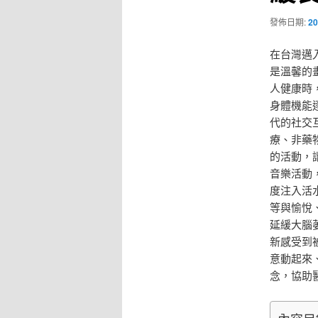
發佈日期:
20
在台灣邁
是溫馨的
人健康時
身體機能
代的社交
療、非藥
的活動，
音樂活動
度注入活
等與愉悅
延緩大腦
新感受到
意動起來
念，協助