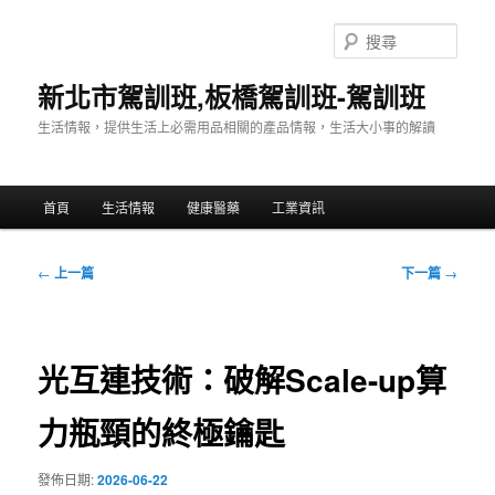
跳
至
搜
主
尋
要
新北市駕訓班,板橋駕訓班-駕訓班
內
生活情報，提供生活上必需用品相關的產品情報，生活大小事的解讀
容
主
首頁
生活情報
健康醫藥
工業資訊
要
選
單
文
←
上一篇
下一篇
→
章
導
覽
光互連技術：破解Scale-up算
力瓶頸的終極鑰匙
發佈日期:
2026-06-22