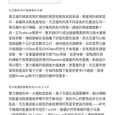
光互連如何打破頻寬天花板
電互連的頻寬受限於導線的電容效應與訊號衰減，隨著資料速率提
升，串擾與功耗急遽增加。光互連則利用不同波長的光載波在同一
條光纖中並行傳輸，波分複用技術可將單一通道的頻寬擴展數十
倍。在Scale-up場景中，數百個GPU或加速器需要即時交換大量梯
度與參數，傳統銅線在長距離下訊號完整性崩潰，而光互連可以輕
易跨越數十公尺甚至數百公尺，維持極低的誤碼率。目前業界已展
示每通道112Gbps甚至224Gbps的矽光子收發器，未來透過多通道
並聯，單一互連鏈路頻寬可達Tbps等級。這意味著，節點間的資
料傳輸不再需要透過昂貴的Repeater或複雜的時序重構，系統設計
得以簡化，算力擴展的瓶頸被大幅後推。更重要的是，光互連的頻
寬密度遠高於電子方案，在相同面積下能提供更多I/O通道，直接
回應Scale-up對平行通訊的爆炸性需求。
低功耗優勢驅動綠色SCALE-UP
算力擴展的另一大痛點是能耗。電子互連在高速運轉時，每bit傳輸
的能量消耗隨著速率攀升而不斷增加，資料中心的散熱成本也水漲
船高。光互連卻能以極低的能耗實現同等甚至更高的頻寬——矽光
子鏈路的能量效率可低於1 pJ/bit，遠優於同等規格的電子互連
（通常需要5-20 pJ/bit）。當Scale-up系統包含成千上萬個運算節