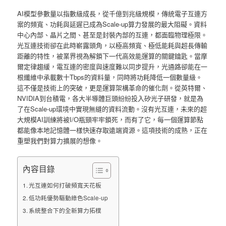
AI模型參數量以指數級成長，從千億到兆級規模，傳統電子互連方
案的頻寬、功耗與延遲已成為Scale-up算力發展的最大阻礙。資料
中心內部、晶片之間、甚至是封裝內部的互連，都面臨物理極限。
光互連技術卻在此時嶄露頭角，以極高頻寬、極低能耗與超長傳輸
距離的特性，被業界視為解鎖下一代高效能運算的關鍵鑰匙。當摩
爾定律趨緩，電互連的密度與速度難以同步提升，光通路卻能在一
根纖維中承載數十Tbps的資料量，同時將功耗降低一個數量級。
這不僅是技術上的突破，更是運算架構革命的催化劑。從英特爾、
NVIDIA到台積電，各大半導體巨頭紛紛投入矽光子研發，就是為
了在Scale-up環境中實現無縫的資料流動。沒有光互連，未來的超
大規模AI訓練將被I/O瓶頸牢牢鎖死，而有了它，每一個運算節點
都能像本地記憶體一樣快速存取遠端資源。這項技術的成熟，正在
重塑我們對算力擴展的想像。
內容目錄
光互連如何打破頻寬天花板
低功耗優勢驅動綠色Scale-up
系統整合下的全新算力拓樸