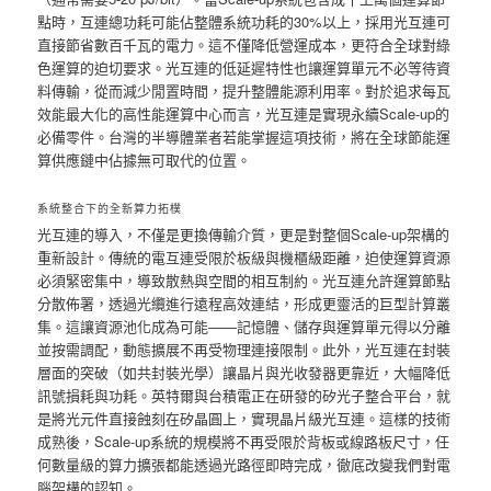
點時，互連總功耗可能佔整體系統功耗的30%以上，採用光互連可
直接節省數百千瓦的電力。這不僅降低營運成本，更符合全球對綠
色運算的迫切要求。光互連的低延遲特性也讓運算單元不必等待資
料傳輸，從而減少閒置時間，提升整體能源利用率。對於追求每瓦
效能最大化的高性能運算中心而言，光互連是實現永續Scale-up的
必備零件。台灣的半導體業者若能掌握這項技術，將在全球節能運
算供應鏈中佔據無可取代的位置。
系統整合下的全新算力拓樸
光互連的導入，不僅是更換傳輸介質，更是對整個Scale-up架構的
重新設計。傳統的電互連受限於板級與機櫃級距離，迫使運算資源
必須緊密集中，導致散熱與空間的相互制約。光互連允許運算節點
分散佈署，透過光纜進行遠程高效連結，形成更靈活的巨型計算叢
集。這讓資源池化成為可能——記憶體、儲存與運算單元得以分離
並按需調配，動態擴展不再受物理連接限制。此外，光互連在封裝
層面的突破（如共封裝光學）讓晶片與光收發器更靠近，大幅降低
訊號損耗與功耗。英特爾與台積電正在研發的矽光子整合平台，就
是將光元件直接蝕刻在矽晶圓上，實現晶片級光互連。這樣的技術
成熟後，Scale-up系統的規模將不再受限於背板或線路板尺寸，任
何數量級的算力擴張都能透過光路徑即時完成，徹底改變我們對電
腦架構的認知。