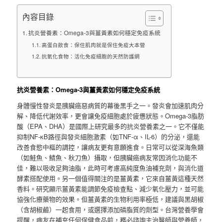
內容目錄
抗炎營養素：Omega-3與薑黃素如何穩定免疫系統
高蛋白飲食：保住肌肉就是保住免疫大本營
抗氧化食物：活化免疫細胞的天然防護網
抗炎營養素：Omega-3與薑黃素如何穩定免疫系統
身體慢性發炎是胰臟癌惡病質的幕後黑手之一。發炎會加速肌肉分
解、降低代謝效率，更會讓免疫細胞處於疲憊狀態。Omega-3脂肪
酸（EPA、DHA）是國際上研究最多的抗炎營養素之一。它不僅能
抑制NF-κB路徑與發炎細胞激素（如TNF-α、IL-6）的分泌，還能
改善食慾中樞的調控，讓病友更有意願進食。日常可以從深海魚類
（如鮭魚、鯖魚、秋刀魚）攝取，但胰臟癌病友常因消化功能不
佳，難以吸收足夠油脂，此時可考慮高純度魚油補充劑，與消化道
酵素搭配使用。另一個值得關注的是薑黃素，它來自薑黃這種天然
香料。研究顯示薑黃素能調節免疫檢查點、減少氧化壓力，並可能
協強化療藥物的效果。但薑黃素的生物利用率極低，建議與黑胡椒
（含胡椒鹼）一起食用，或選擇添加磷脂質的劑型。台灣營養學會
提醒，病友在補充任何保健食品前，務必諮詢主治醫師與營養師，