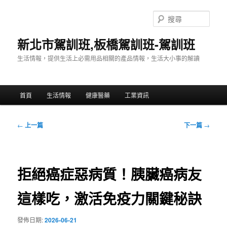
跳
至
搜
主
尋
要
新北市駕訓班,板橋駕訓班-駕訓班
內
生活情報，提供生活上必需用品相關的產品情報，生活大小事的解讀
容
主
首頁
生活情報
健康醫藥
工業資訊
要
選
單
文
←
上一篇
下一篇
→
章
導
覽
拒絕癌症惡病質！胰臟癌病友
這樣吃，激活免疫力關鍵秘訣
發佈日期:
2026-06-21