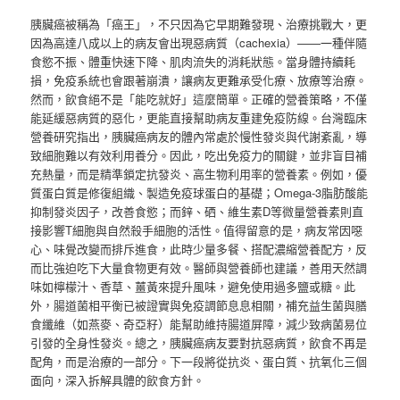
胰臟癌被稱為「癌王」，不只因為它早期難發現、治療挑戰大，更
因為高達八成以上的病友會出現惡病質（cachexia）——一種伴隨
食慾不振、體重快速下降、肌肉流失的消耗狀態。當身體持續耗
損，免疫系統也會跟著崩潰，讓病友更難承受化療、放療等治療。
然而，飲食絕不是「能吃就好」這麼簡單。正確的營養策略，不僅
能延緩惡病質的惡化，更能直接幫助病友重建免疫防線。台灣臨床
營養研究指出，胰臟癌病友的體內常處於慢性發炎與代謝紊亂，導
致細胞難以有效利用養分。因此，吃出免疫力的關鍵，並非盲目補
充熱量，而是精準鎖定抗發炎、高生物利用率的營養素。例如，優
質蛋白質是修復組織、製造免疫球蛋白的基礎；Omega-3脂肪酸能
抑制發炎因子，改善食慾；而鋅、硒、維生素D等微量營養素則直
接影響T細胞與自然殺手細胞的活性。值得留意的是，病友常因噁
心、味覺改變而排斥進食，此時少量多餐、搭配濃縮營養配方，反
而比強迫吃下大量食物更有效。醫師與營養師也建議，善用天然調
味如檸檬汁、香草、薑黃來提升風味，避免使用過多鹽或糖。此
外，腸道菌相平衡已被證實與免疫調節息息相關，補充益生菌與膳
食纖維（如燕麥、奇亞籽）能幫助維持腸道屏障，減少致病菌易位
引發的全身性發炎。總之，胰臟癌病友要對抗惡病質，飲食不再是
配角，而是治療的一部分。下一段將從抗炎、蛋白質、抗氧化三個
面向，深入拆解具體的飲食方針。