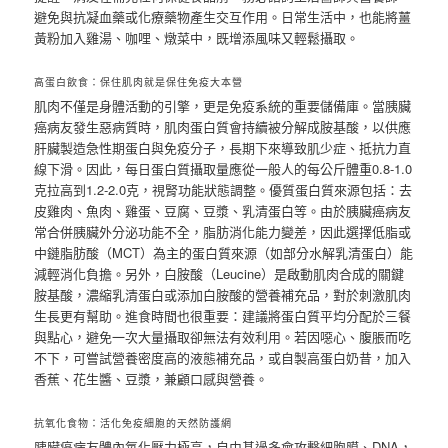
避免與抗凝血藥或化療藥物產生交互作用。日常生活中，也能將薑
黃粉加入雞湯、咖哩、燉菜中，既增添風味又輕鬆攝取。
高蛋白飲食：保住肌肉就是保住免疫大本營
肌肉不僅是身體活動的引擎，更是免疫系統的重要儲備庫。當胰臟
癌病友發生惡病質時，肌肉蛋白質會持續被分解成胺基酸，以供應
肝臟製造急性期蛋白與免疫分子，長期下來導致肌少症、抵抗力直
線下滑。因此，每日蛋白質攝取量應從一般人的每公斤體重0.8-1.0
克拉高到1.2-2.0克，視腎功能狀態調整。優質蛋白質來源包括：去
皮雞肉、魚肉、雞蛋、豆腐、豆漿、乳清蛋白等。由於胰臟癌病友
常合併胰臟外分泌功能不全，脂肪消化能力變差，因此選擇低脂或
中鏈脂肪酸（MCT）為主的蛋白質來源（如部分水解乳清蛋白）能
減輕消化負擔。另外，白胺酸（Leucine）是啟動肌肉合成的關鍵
胺基酸，濃縮乳清蛋白或添加白胺酸的營養補充品，對於刺激肌肉
生長更有幫助。進食時間也很重要：建議將蛋白質平均分配於三餐
與點心，避免一次大量攝取卻無法有效利用。若因噁心、腹脹而吃
不下，可嘗試營養密度高的液態補充品，或自製高蛋白奶昔，加入
香蕉、花生醬、豆漿，兼顧口感與營養。
抗氧化食物：活化免疫細胞的天然防護網
胰臟癌病友體內氧化壓力極高，自由基過多會攻擊細胞膜、DNA，