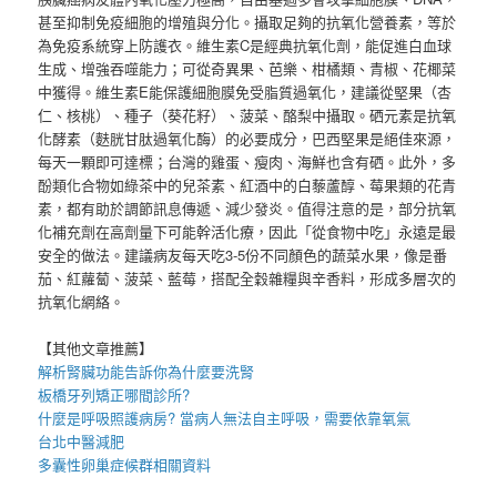
甚至抑制免疫細胞的增殖與分化。攝取足夠的抗氧化營養素，等於
為免疫系統穿上防護衣。維生素C是經典抗氧化劑，能促進白血球
生成、增強吞噬能力；可從奇異果、芭樂、柑橘類、青椒、花椰菜
中獲得。維生素E能保護細胞膜免受脂質過氧化，建議從堅果（杏
仁、核桃）、種子（葵花籽）、菠菜、酪梨中攝取。硒元素是抗氧
化酵素（麩胱甘肽過氧化酶）的必要成分，巴西堅果是絕佳來源，
每天一顆即可達標；台灣的雞蛋、瘦肉、海鮮也含有硒。此外，多
酚類化合物如綠茶中的兒茶素、紅酒中的白藜蘆醇、莓果類的花青
素，都有助於調節訊息傳遞、減少發炎。值得注意的是，部分抗氧
化補充劑在高劑量下可能幹活化療，因此「從食物中吃」永遠是最
安全的做法。建議病友每天吃3-5份不同顏色的蔬菜水果，像是番
茄、紅蘿蔔、菠菜、藍莓，搭配全穀雜糧與辛香料，形成多層次的
抗氧化網絡。
【其他文章推薦】
解析腎臟功能告訴你為什麼要
洗腎
板橋牙列矯正
哪間診所?
什麼是
呼吸照護
病房? 當病人無法自主呼吸，需要依靠氧氣
台北中醫減肥
多囊性卵巢症候群
相關資料