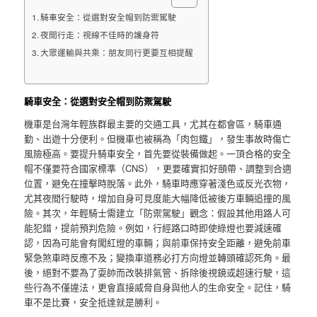
騎車安全：從選對安全帽到防禦駕駛
夜間行走：視線不佳時的護身符
大眾運輸與共乘：朋友同行更要互相提醒
騎車安全：從選對安全帽到防禦駕駛
機車是台灣年輕族群最主要的交通工具，尤其在都會區，騎車通
勤、出遊十分便利。但機車也被稱為「肉包鐵」，發生事故時傷亡
風險極高。要提升騎車安全，首先要從裝備做起。一頂合格的安全
帽不僅要符合國家標準（CNS），更要確實扣好頤帶、調整到合適
位置，避免在撞擊時脫落。此外，騎車時應穿著淺色或反光衣物，
尤其夜間行駛時，增加自身可見度能大幅降低被後方車輛追撞的風
險。其次，年輕騎士需建立「防禦駕駛」觀念：假設其他用路人可
能犯錯，提前預判危險。例如，行經路口時即使綠燈也要減速確
認，因為可能會有闖紅燈的車輛；與前車保持安全距離，避免前車
緊急煞車時反應不及；變換車道務必打方向燈並轉頭確認死角。最
後，絕對不要為了耍帥而改裝排氣管、拆除後視鏡或超速行駛，這
些行為不僅違法，更會直接威脅自身與他人的生命安全。記住，騎
車不是比賽，安全抵達就是勝利。