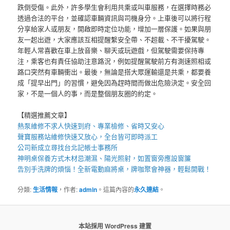
跌倒受傷。此外，許多學生會利用共乘或叫車服務，在選擇時務必
透過合法的平台，並確認車輛資訊與司機身分。上車後可以將行程
分享給家人或朋友，開啟即時定位功能，增加一層保護。如果與朋
友一起出遊，大家應該互相提醒繫安全帶、不超載、不干擾駕駛。
年輕人常喜歡在車上放音樂、聊天或玩遊戲，但駕駛需要保持專
注，乘客也有責任協助注意路況，例如提醒駕駛前方有測速照相或
路口突然有車輛衝出。最後，無論是搭大眾運輸還是共乘，都要養
成「提早出門」的習慣，避免因為趕時間而做出危險決定。安全回
家，不是一個人的事，而是整個朋友圈的約定。
【精選推薦文章】
熱泵維修
不求人快速到府、專業檢修、省時又安心
聲寶服務站
維修快速又放心，全台皆可即時派工
公司新成立尋找
台北記帳士事務所
神明桌
保養方式木材忌潮濕、陽光照射，如置窗旁應設窗簾
告別手洗牌的煩惱！全新
電動麻將桌
，牌咖聚會神器，輕鬆開戰！
分類:
生活情報
，作者:
admin
。這篇內容的
永久連結
。
本站採用 WordPress 建置