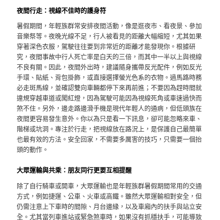
夜間行走：視線不佳時的護身符
暑假期間，年輕族群常安排夜間活動，像是逛夜市、看夜景、參加
音樂祭等。夜晚光線不足，行人被看見的距離大幅縮短，尤其如果
穿著深色衣服，駕駛往往要到非常近的距離才能發現你。根據研
究，夜間事故中行人死亡率是白天的三倍，而其中一半以上與視線
不良有關。因此，夜間外出時，建議隨身攜帶反光配件，例如反光
手環、貼紙、背包掛飾，或直接選擇螢光色系的衣物。過馬路時務
必走斑馬線，並確認雙向車輛都停下來再前進；不要因為趕時間就
違規穿越車道或闖紅燈，因為駕駛可能因為視線死角或車速過快而
煞不住。另外，邊走路邊滑手機是現代年輕人的通病，但低頭族在
夜間更容易發生意外。你以為只是看一下訊息，卻可能忽略來車、
階梯或坑洞。專注於行走，把視線放在路況上，是保護自己最簡單
也最有效的方法。安全回家，不需要多厲害的技巧，只需要一個抬
頭的動作。
大眾運輸與共乘：朋友同行更要互相提醒
除了自行騎車或開車，大眾運輸也是年輕族群暑假期間常用的交通
方式，例如捷運、公車、火車或高鐵。雖然大眾運輸相對安全，但
仍需注意上下車時的間隙、月台邊緣，以及車廂內的扶手與站立安
全。尤其當列車進站或緊急煞車時，如果沒有抓穩扶手，可能導致