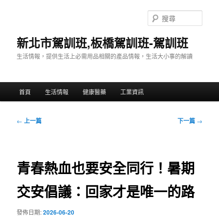
跳
至
搜
主
尋
要
新北市駕訓班,板橋駕訓班-駕訓班
內
生活情報，提供生活上必需用品相關的產品情報，生活大小事的解讀
容
主
首頁
生活情報
健康醫藥
工業資訊
要
選
單
文
←
上一篇
下一篇
→
章
導
覽
青春熱血也要安全同行！暑期
交安倡議：回家才是唯一的路
發佈日期:
2026-06-20