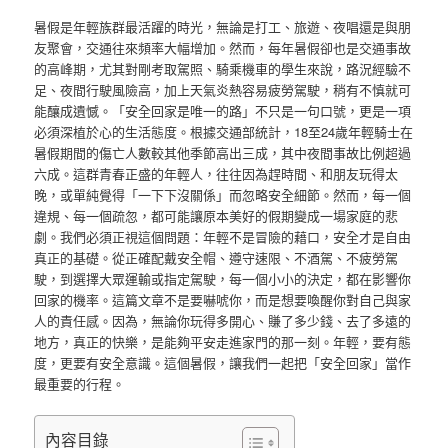
暑假是年輕族群最活躍的時光，無論是打工、旅遊、夜唱還是與朋
友聚會，交通往來頻率大幅增加。然而，每年暑假卻也是交通事故
的高峰期，尤其對剛考取駕照、騎乘機車的學生來說，路況經驗不
足、夜間行駛風險高，加上天氣炎熱容易疲勞駕駛，稍有不慎就可
能釀成遺憾。「安全回家是唯一的路」不只是一句口號，更是一項
必須深植於心的生活態度。根據交通部統計，18至24歲年輕騎士在
暑假期間的傷亡人數較其他季節高出三成，其中夜間事故比例超過
六成。這群青春正盛的年輕人，往往因為趕時間、和朋友玩得太
晚，或單純覺得「一下下沒關係」而忽略安全細節。然而，每一個
違規、每一個疏忽，都可能讓原本美好的假期變成一場家庭的悲
劇。我們必須正視這個問題：年輕不是冒險的藉口，安全才是自由
真正的基礎。從正確配戴安全帽、遵守速限、不酒駕、不疲勞駕
駛，到選擇大眾運輸或指定駕駛，每一個小小的決定，都在影響你
回家的機率。這篇文章不是要嚇唬你，而是想要喚醒你對自己與家
人的責任感。因為，無論你玩得多開心、賺了多少錢、去了多遠的
地方，真正的快樂，是能夠平安走進家門的那一刻。年輕，要有態
度，更要有安全意識。這個暑假，讓我們一起把「安全回家」當作
最重要的行程。
內容目錄