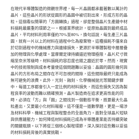
在現代半導體製造的微觀世界裡，每一片晶圓都承載著數以萬計的
晶片，這些晶片的形狀從圓形的晶圓中被切割出來，形成方形的晶
粒。這個看似簡單的「方圓轉換」過程，卻是整個晶片生產鏈中材
料損耗最嚴重的環節之一。根據業界統計，從原始晶圓到最終成品
晶片，平均材料利用率僅約70%至80%，換句話說，每生產三片晶
圓，就有一片以上的材料在過程中化為廢棄物。這種損耗不僅來自
於切割過程中的機械應力與邊緣損失，更源於半導體製程中層層疊
加的物理與化學處理。當摩爾定律持續逼近物理極限，晶片尺寸微
縮至奈米等級時，材料損耗的容忍度也隨之趨近於零。然而，現實
中的技術限制與成本考量使這個問題難以妥協：晶圓的圓形幾何與
晶片的方形布局之間存在不可忽視的間隙，這些間隙最終只能成為
無可避免的浪費。此外，光刻、蝕刻、化學機械拋光等關鍵步驟
中，每道工序都會引入一定比例的材料損失，而這些損失又因為製
程良率的波動而難以精確預測。晶片製造商在追求更高性能的同
時，必須在「方」與「圓」之間找到一個動態平衡，既要最大化晶
粒產出，又要最小化材料報廢。這不僅是一道數學題，更是一場涉
及材料科學、機械工程與製程整合的全面角力。面對全球晶片短缺
與供應鏈壓力，如何降低材料損耗已成為半導體產業能否持續突破
的關鍵瓶頸。以下將從三個核心製程環節，深入探討這些難以妥協
的材料損耗背後的真實挑戰。