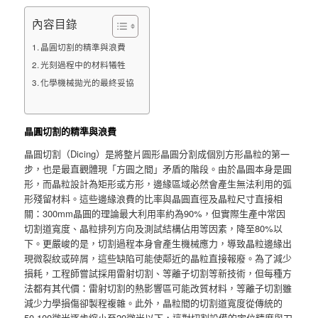
內容目錄
晶圓切割的精準與浪費
光刻過程中的材料犧牲
化學機械拋光的最終妥協
晶圓切割的精準與浪費
晶圓切割（Dicing）是將整片圓形晶圓分割成個別方形晶粒的第一
步，也是最直觀體現「方圓之間」矛盾的階段。由於晶圓本身是圓
形，而晶粒設計為矩形或方形，邊緣區域必然會產生無法利用的弧
形殘留材料。這些邊緣浪費的比率與晶圓直徑及晶粒尺寸直接相
關：300mm晶圓的理論最大利用率約為90%，但實際生產中常因
切割道寬度、晶粒排列方向及測試結構佔用等因素，降至80%以
下。更嚴峻的是，切割過程本身會產生機械應力，導致晶粒邊緣出
現微裂紋或碎屑，這些缺陷可能使鄰近的晶粒直接報廢。為了減少
損耗，工程師嘗試採用雷射切割、等離子切割等新技術，但每種方
法都有其代價：雷射切割的熱影響區可能改質材料，等離子切割雖
減少力學損傷卻製程複雜。此外，晶粒間的切割道寬度從傳統的
50-100微米逐步縮小至20微米以下，這對切割設備的定位精度與刀