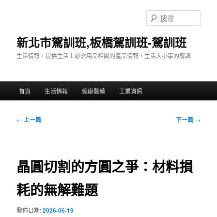
跳
至
搜
主
尋
要
新北市駕訓班,板橋駕訓班-駕訓班
內
生活情報，提供生活上必需用品相關的產品情報，生活大小事的解讀
容
主
首頁
生活情報
健康醫藥
工業資訊
要
選
單
文
←
上一篇
下一篇
→
章
導
覽
晶圓切割的方圓之爭：材料損
耗的無解難題
發佈日期:
2026-06-19