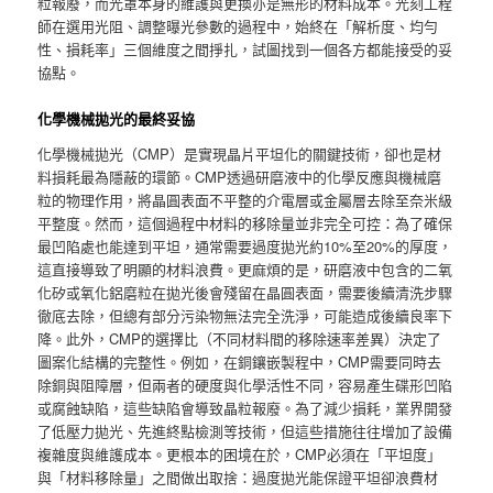
粒報廢，而光罩本身的維護與更換亦是無形的材料成本。光刻工程
師在選用光阻、調整曝光參數的過程中，始終在「解析度、均勻
性、損耗率」三個維度之間掙扎，試圖找到一個各方都能接受的妥
協點。
化學機械拋光的最終妥協
化學機械拋光（CMP）是實現晶片平坦化的關鍵技術，卻也是材
料損耗最為隱蔽的環節。CMP透過研磨液中的化學反應與機械磨
粒的物理作用，將晶圓表面不平整的介電層或金屬層去除至奈米級
平整度。然而，這個過程中材料的移除量並非完全可控：為了確保
最凹陷處也能達到平坦，通常需要過度拋光約10%至20%的厚度，
這直接導致了明顯的材料浪費。更麻煩的是，研磨液中包含的二氧
化矽或氧化鋁磨粒在拋光後會殘留在晶圓表面，需要後續清洗步驟
徹底去除，但總有部分污染物無法完全洗淨，可能造成後續良率下
降。此外，CMP的選擇比（不同材料間的移除速率差異）決定了
圖案化結構的完整性。例如，在銅鑲嵌製程中，CMP需要同時去
除銅與阻障層，但兩者的硬度與化學活性不同，容易產生碟形凹陷
或腐蝕缺陷，這些缺陷會導致晶粒報廢。為了減少損耗，業界開發
了低壓力拋光、先進終點檢測等技術，但這些措施往往增加了設備
複雜度與維護成本。更根本的困境在於，CMP必須在「平坦度」
與「材料移除量」之間做出取捨：過度拋光能保證平坦卻浪費材