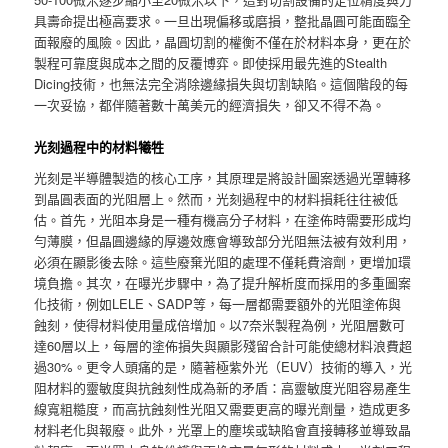
具壽命提出極高要求。一旦出現偏移或磨損，整批晶圓可能面臨全
面報廢的風險。因此，晶圓切割的權衡不僅在於材料本身，更在於
製程可靠度與成本之間的反覆博弈。即使採用最先進的Stealth
Dicing技術，也無法完全消除邊緣損失與切割缺陷。這個階段的每
一次妥協，都伴隨著數十萬美元的經濟損失，卻又不得不為。
光刻過程中的材料犧牲
光刻是半導體製造的核心工序，其原理是將設計圖案透過光罩轉移
到晶圓表面的光阻層上。然而，光刻過程中的材料損耗往往被低
估。首先，光阻本身是一種有機高分子材料，在塗佈時需要形成均
勻薄膜，但晶圓邊緣的厚邊效應會導致部分光阻無法被有效利用，
必須在顯影後去除。這些廢棄光阻的處理不僅耗費溶劑，更增加環
境負擔。其次，在曝光步驟中，為了提升解析度而採用的多重圖案
化技術，例如LELE、SADP等，每一層都需要額外的光阻塗佈與
蝕刻，使得材料使用量成倍增加。以7奈米製程為例，光阻層數可
達60層以上，每層的塗佈損失與顯影殘留合計可能使總材料浪費超
過30%。更令人頭痛的是，隨著極紫外光（EUV）技術的導入，光
阻材料的靈敏度與抗蝕刻性成為新的矛盾：高靈敏度光阻容易產生
線寬粗糙度，而高抗蝕刻性光阻又需要更高的曝光劑量，造成更多
材料老化與報廢。此外，光罩上的塵埃或缺陷會直接轉移並導致晶