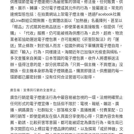
供應環節是電子煙違規行為最密集的領域。修法後，任何販賣、供
應、展示、轉讓、交付電子煙或其元件的行為，皆屬違法。常見的
違規型態包括：在拍賣網站上架電子煙主機、透過Facebook社團
或Line群組公開揪團、在實體店面以「加熱器」名義陳列、甚至以
「贈品」方式隨其他商品送出。即使業者未直接販售，但提供「代
購」、「代收」服務，仍可能被視為供應行為。此外，超商、物流
業者若協助運送電子煙包裹，亦可能觸犯《菸害防製法》的「運
送」禁止條款。對於個人而言，從國外網站下單購買電子煙自用，
屬於「輸入」行為，同樣違法。海關近年已加強X光檢查與緝私，
多次查獲來自美國、日本等國的電子煙包裹，收件人將遭移送法
辦。值得注意的是，部分民眾認為「只買一個主機、不買煙油」沒
關係，但主機本身即為電子煙類產品，購買即違法。供應鏈的每一
環節都已嚴密封鎖，沒有任何合法管道可以取得。
廣告端：宣傳與行銷的全面禁止
廣告行銷是電子煙違法行為中最容易被忽視的一環。法規明確禁止
任何形式的電子煙宣傳，包括但不限於：電視、報紙、雜誌、廣
播、網路廣告、社群貼文、部落格文章、直播推薦、付費業配、口
碑行銷等。即使是網友在個人頁面分享使用心得，只要內容含有推
薦、勸誘、比較菸害等意圖，都可能被認定為廣告行為。衛生局已
多次開罰在IG上標註電子煙品牌的網紅，以及撰寫「戒菸神器」文