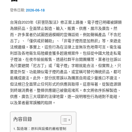
發佈日期:
2026-06-18
台灣自2023年《菸害防製法》修正案上路後，電子煙已明確被歸類
為類菸品，全面禁止製造、輸入、販賣、供應、展示及廣告。然
而，許多業者仍試圖透過模糊的宣傳話術，例如聲稱產品「不含尼
古丁」、「僅供戒菸輔助」、「非電子煙而是加熱菸」等，來遊走
法規邊緣。事實上，這些行為在法律上並無灰色地帶可言。衛生福
利部及各地衛生局陸續查獲多起違規案件，包括從中國大陸走私電
子煙油、在夜市偷偷販售、透過社群平台開團購等，業者往往誤以
為只要避開「尼古丁」或「電子煙」字眼就能合法，但實際上，只
要是外型、功能類似電子煙的產品，或宣稱可替代傳統菸品，都可
能構成違法。此外，部分民眾誤以為購買自用或少量進口不違法，
但法規已全面禁止任何形式的供應與取得。這意味著，從製造源頭
到終端消費者，整條供應鏈已被徹底堵死。本文將依序拆解製造、
供應、廣告三大環節的法律地雷，逐一說明哪些行為絕對不能碰，
以及業者最常誤觸的陷阱。
內容目錄
製造端：原料與設備的嚴格管制