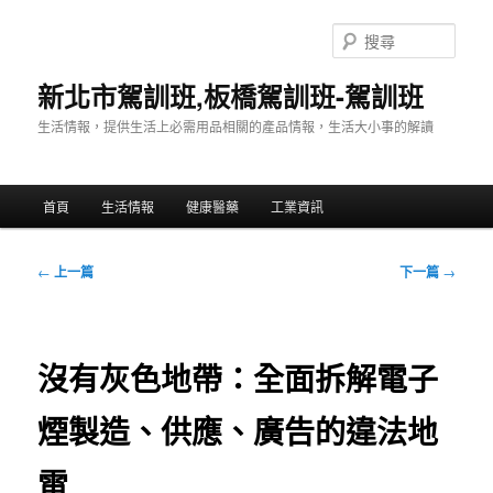
跳
至
搜
主
尋
要
新北市駕訓班,板橋駕訓班-駕訓班
內
生活情報，提供生活上必需用品相關的產品情報，生活大小事的解讀
容
主
首頁
生活情報
健康醫藥
工業資訊
要
選
單
文
←
上一篇
下一篇
→
章
導
覽
沒有灰色地帶：全面拆解電子
煙製造、供應、廣告的違法地
雷