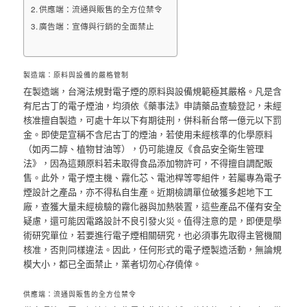
供應端：流通與販售的全方位禁令
廣告端：宣傳與行銷的全面禁止
製造端：原料與設備的嚴格管制
在製造端，台灣法規對電子煙的原料與設備規範極其嚴格。凡是含
有尼古丁的電子煙油，均須依《藥事法》申請藥品查驗登記，未經
核准擅自製造，可處十年以下有期徒刑，併科新台幣一億元以下罰
金。即使是宣稱不含尼古丁的煙油，若使用未經核準的化學原料
（如丙二醇、植物甘油等），仍可能違反《食品安全衛生管理
法》，因為這類原料若未取得食品添加物許可，不得擅自調配販
售。此外，電子煙主機、霧化芯、電池桿等零組件，若屬專為電子
煙設計之產品，亦不得私自生產。近期檢調單位破獲多起地下工
廠，查獲大量未經檢驗的霧化器與加熱裝置，這些產品不僅有安全
疑慮，還可能因電路設計不良引發火災。值得注意的是，即便是學
術研究單位，若要進行電子煙相關研究，也必須事先取得主管機關
核准，否則同樣違法。因此，任何形式的電子煙製造活動，無論規
模大小，都已全面禁止，業者切勿心存僥倖。
供應端：流通與販售的全方位禁令