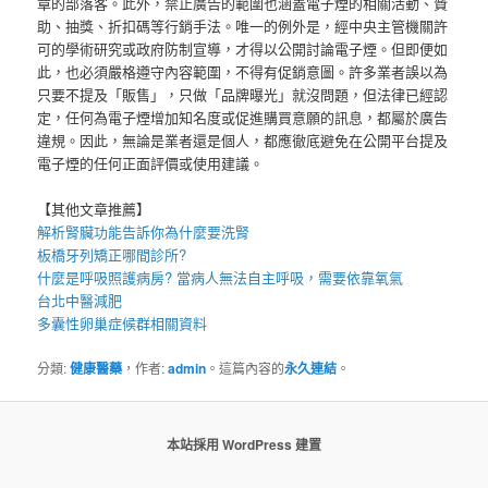
章的部落客。此外，禁止廣告的範圍也涵蓋電子煙的相關活動、贊
助、抽獎、折扣碼等行銷手法。唯一的例外是，經中央主管機關許
可的學術研究或政府防制宣導，才得以公開討論電子煙。但即便如
此，也必須嚴格遵守內容範圍，不得有促銷意圖。許多業者誤以為
只要不提及「販售」，只做「品牌曝光」就沒問題，但法律已經認
定，任何為電子煙增加知名度或促進購買意願的訊息，都屬於廣告
違規。因此，無論是業者還是個人，都應徹底避免在公開平台提及
電子煙的任何正面評價或使用建議。
【其他文章推薦】
解析腎臟功能告訴你為什麼要
洗腎
板橋牙列矯正
哪間診所?
什麼是
呼吸照護
病房? 當病人無法自主呼吸，需要依靠氧氣
台北中醫減肥
多囊性卵巢症候群
相關資料
分類:
健康醫藥
，作者:
admin
。這篇內容的
永久連結
。
本站採用 WordPress 建置