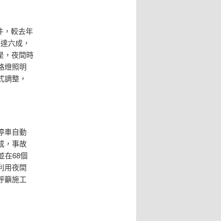
件，較去年
高達六成，
是，夜間時
路燈照明
式調整，
停車自動
成，事故
在68個
利用夜間
呼籲施工