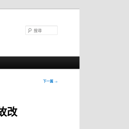
搜
尋
下一篇
→
故改