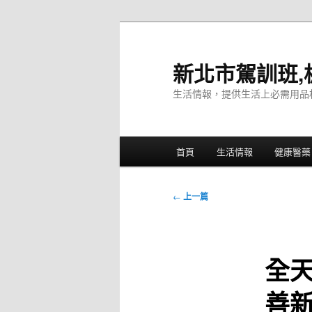
跳
至
主
新北市駕訓班,
要
生活情報，提供生活上必需用品
內
容
主
首頁
生活情報
健康醫藥
要
選
單
文
←
上一篇
章
導
覽
全
善