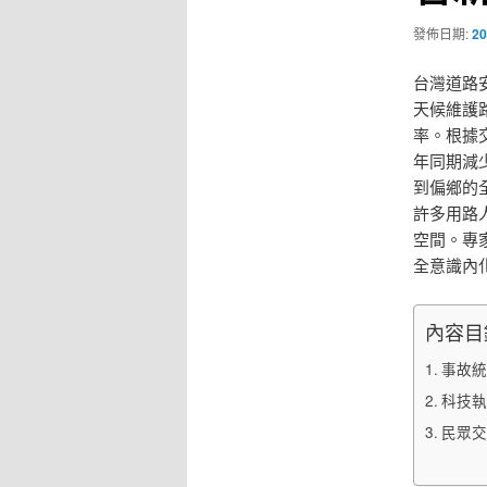
發佈日期:
20
台灣道路
天候維護
率。根據
年同期減
到偏鄉的
許多用路
空間。專
全意識內
內容目
事故統
科技執
民眾交