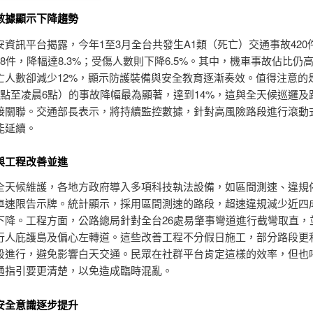
數據顯示下降趨勢
安資訊平台揭露，今年1至3月全台共發生A1類（死亡）交通事故420
8件，降幅達8.3%；受傷人數則下降6.5%。其中，機車事故佔比仍
亡人數卻減少12%，顯示防護裝備與安全教育逐漸奏效。值得注意的
6點至凌晨6點）的事故降幅最為顯著，達到14%，這與全天候巡邏及
接關聯。交通部長表示，將持續監控數據，針對高風險路段進行滾動
能延續。
與工程改善並進
全天候維護，各地方政府導入多項科技執法設備，如區間測速、違規
車速限告示牌。統計顯示，採用區間測速的路段，超速違規減少近四
下降。工程方面，公路總局針對全台26處易肇事彎道進行截彎取直，並
行人庇護島及偏心左轉道。這些改善工程不分假日施工，部分路段更
段進行，避免影響白天交通。民眾在社群平台肯定這樣的效率，但也
通指引要更清楚，以免造成臨時混亂。
安全意識逐步提升