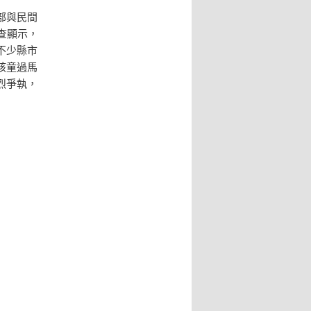
部與民間
查顯示，
不少縣市
孩童過馬
烈爭執，