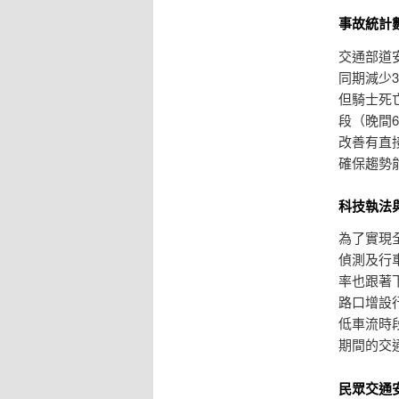
事故統計
交通部道
同期減少3
但騎士死
段（晚間
改善有直
確保趨勢
科技執法
為了實現
偵測及行
率也跟著
路口增設
低車流時
期間的交
民眾交通