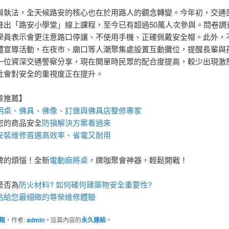
與執法，全天候路安的核心也在於用路人的觀念轉變。今年初，交通
推出「路安小學堂」線上課程，至今已有超過50萬人次參與。問卷調
學員表示會更注意路口停讓、不使用手機、正確佩戴安全帽。此外，
體宣導活動，在夜市、廟口等人潮聚集處設置互動攤位，提醒長輩與
一位資深交通警察分享，現在開單時民眾的配合度提高，較少出現激
社會對安全的重視度正在提升。
章推薦】
明桌
、
佛具
、佛像、訂做與
佛具店
整修專家
您的商品安全
防損解決方案
看過來
安裝維修首選高效率、省電又耐用
牌的煩惱！全新
電動麻將桌
，牌咖聚會神器，輕鬆開戰！
是否為
防火材料
? 如何確何建築物安全重要性?
站
給您最細緻的尊榮維修體驗
報
，作者:
admin
。這篇內容的
永久連結
。