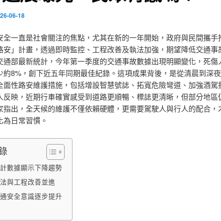
26-06-18
安全一直是社會關注的焦點，尤其在新的一年開始，政府與民間攜手
路安」計畫，透過即時監控、工程改善及執法加強，期望降低交通事
交通部最新統計，今年第一季度的交通事故數據出現明顯變化，死傷
少約8%，創下近五年同期最佳紀錄。這項成果背後，是從清晨到深
全面性路安維護措施，包括增設智慧號誌、拓寬危險彎道、加強酒駕
人反映，近期行車確實感受到道路更順暢、標誌更清晰，但部分地區
家指出，全天候的維護不僅依賴硬體，更需要駕駛人與行人的配合，
化為日常習慣。
錄
計數據顯示下降趨勢
法與工程改善並進
通安全意識逐步提升