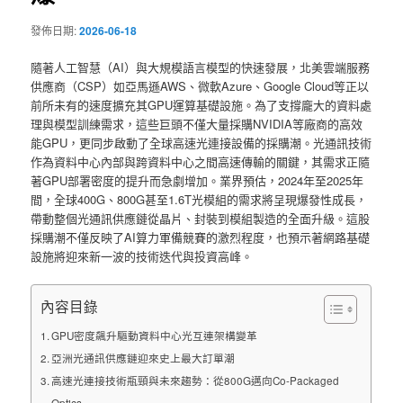
發佈日期:
2026-06-18
隨著人工智慧（AI）與大規模語言模型的快速發展，北美雲端服務
供應商（CSP）如亞馬遜AWS、微軟Azure、Google Cloud等正以
前所未有的速度擴充其GPU運算基礎設施。為了支撐龐大的資料處
理與模型訓練需求，這些巨頭不僅大量採購NVIDIA等廠商的高效
能GPU，更同步啟動了全球高速光連接設備的採購潮。光通訊技術
作為資料中心內部與跨資料中心之間高速傳輸的關鍵，其需求正隨
著GPU部署密度的提升而急劇增加。業界預估，2024年至2025年
間，全球400G、800G甚至1.6T光模組的需求將呈現爆發性成長，
帶動整個光通訊供應鏈從晶片、封裝到模組製造的全面升級。這股
採購潮不僅反映了AI算力軍備競賽的激烈程度，也預示著網路基礎
設施將迎來新一波的技術迭代與投資高峰。
內容目錄
GPU密度飆升驅動資料中心光互連架構變革
亞洲光通訊供應鏈迎來史上最大訂單潮
高速光連接技術瓶頸與未來趨勢：從800G邁向Co-Packaged