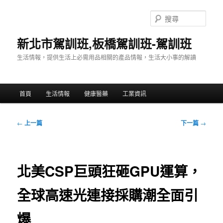
跳
至
搜
主
尋
要
新北市駕訓班,板橋駕訓班-駕訓班
內
生活情報，提供生活上必需用品相關的產品情報，生活大小事的解讀
容
主
首頁
生活情報
健康醫藥
工業資訊
要
選
單
文
←
上一篇
下一篇
→
章
導
覽
北美CSP巨頭狂砸GPU運算，
全球高速光連接採購潮全面引
爆