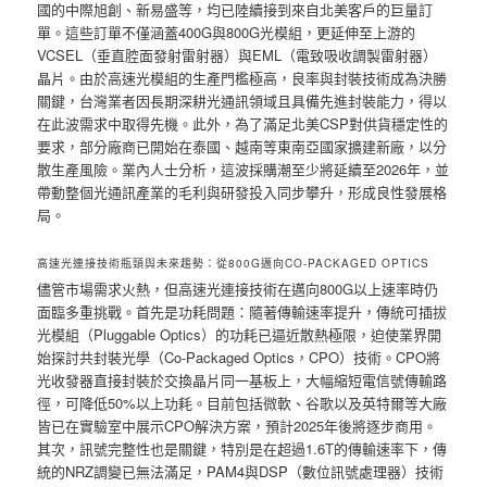
國的中際旭創、新易盛等，均已陸續接到來自北美客戶的巨量訂
單。這些訂單不僅涵蓋400G與800G光模組，更延伸至上游的
VCSEL（垂直腔面發射雷射器）與EML（電致吸收調製雷射器）
晶片。由於高速光模組的生產門檻極高，良率與封裝技術成為決勝
關鍵，台灣業者因長期深耕光通訊領域且具備先進封裝能力，得以
在此波需求中取得先機。此外，為了滿足北美CSP對供貨穩定性的
要求，部分廠商已開始在泰國、越南等東南亞國家擴建新廠，以分
散生產風險。業內人士分析，這波採購潮至少將延續至2026年，並
帶動整個光通訊產業的毛利與研發投入同步攀升，形成良性發展格
局。
高速光連接技術瓶頸與未來趨勢：從800G邁向CO-PACKAGED OPTICS
儘管市場需求火熱，但高速光連接技術在邁向800G以上速率時仍
面臨多重挑戰。首先是功耗問題：隨著傳輸速率提升，傳統可插拔
光模組（Pluggable Optics）的功耗已逼近散熱極限，迫使業界開
始探討共封裝光學（Co-Packaged Optics，CPO）技術。CPO將
光收發器直接封裝於交換晶片同一基板上，大幅縮短電信號傳輸路
徑，可降低50%以上功耗。目前包括微軟、谷歌以及英特爾等大廠
皆已在實驗室中展示CPO解決方案，預計2025年後將逐步商用。
其次，訊號完整性也是關鍵，特別是在超過1.6T的傳輸速率下，傳
統的NRZ調變已無法滿足，PAM4與DSP（數位訊號處理器）技術