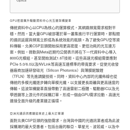
Optics
GPU密度飆升驅動資料中心光互連架構變革
傳統資料中心以CPU為核心的運算模式，其網路頻寬需求相對平
穩。然而，當大量GPU被部署於單一叢集進行平行運算時，節點間
的通訊延遲與頻寬立即成為系統效能的瓶頸。為了避免GPU空等資
料傳輸，北美CSP巨頭開始採用更高密度、更低功耗的光互連方
案。例如，微軟與Meta近期均公開表示將在下一代資料中心導入
800G光模組，甚至開始測試1.6T技術。這些高速光模組需要應對
PCIe 5.0/6.0以及NVLink等高速互連標準的帶寬要求，促使光收發
器廠商加速研發硅光（Silicon Photonics）與薄膜鈮酸鋰
（TFLN）等先進調變技術。同時，資料中心內部的光纖佈線也從
傳統的多模光纖逐步轉向單模光纖，以支援更長距離與更高速度的
傳輸。這波架構變革直接帶動了高速雷射二極體、驅動器IC以及光
學透鏡等上游元件的採購訂單，形成一個由GPU需求拉動、高速光
連接全面升級的產業鏈正循環。
亞洲光通訊供應鏈迎來史上最大訂單潮
面對北美CSP巨頭的強勁需求，台灣與中國的光通訊業者成為此波
採購潮的最大受惠者。包括台廠的聯亞、華星光、波若威，以及中