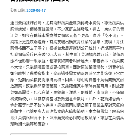
發佈日期:
2026-06-17
連日豪雨狂炸台灣，尤其南部蔬菜產區頻傳淹水災情，導致蔬菜供
應量銳減，價格應聲飆漲。不少家庭主婦發現，過去一束20元的青
江菜，如今在傳統市場竟然要價50元甚至更高，直呼「吃不消」。
網路上更是哀鴻遍野，有網友曬出購買青江菜的發票，驚嘆「青江
菜價格回不去了嗎？」根據台北農產運銷公司統計，近期蔬菜平均
批發價每公斤已突破40元大關，其中青江菜漲幅高達八成。菜價高
漲不僅影響一般家庭，也讓餐飲業者叫苦連天。業者表示，蔬菜成
本大增，只能調漲售價或更換菜單。面對這波菜價漲勢，消費者該
如何應對？農委會指出，豪雨過後需要約兩週時間才能恢復正常供
應，短期內菜價仍將維持高檔。因此，聰明消費者不妨轉向購買耐
放蔬菜，既能避開高價葉菜，又能確保家中隨時有菜可用。耐放蔬
菜如高麗菜、包心白菜、馬鈴薯、洋蔥、胡蘿蔔、南瓜等，不僅價
格波動較小，且儲存得當可放數週甚至數月。此外，乾貨如香菇、
金針菇等也是不錯的選擇。這波豪雨災情凸顯了農業生產對天氣的
脆弱性，也讓更多人關注飲食的永續與節約。本文將帶您了解為何
青江菜價格居高不下，並推薦幾款必囤的耐放蔬菜，讓您在菜價高
漲時期也能輕鬆應對。