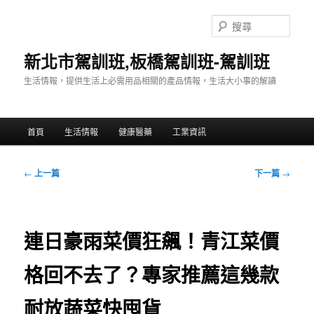
跳
至
搜
主
尋
要
新北市駕訓班,板橋駕訓班-駕訓班
內
生活情報，提供生活上必需用品相關的產品情報，生活大小事的解讀
容
主
首頁
生活情報
健康醫藥
工業資訊
要
選
單
文
←
上一篇
下一篇
→
章
導
覽
連日豪雨菜價狂飆！青江菜價
格回不去了？專家推薦這幾款
耐放蔬菜快囤貨