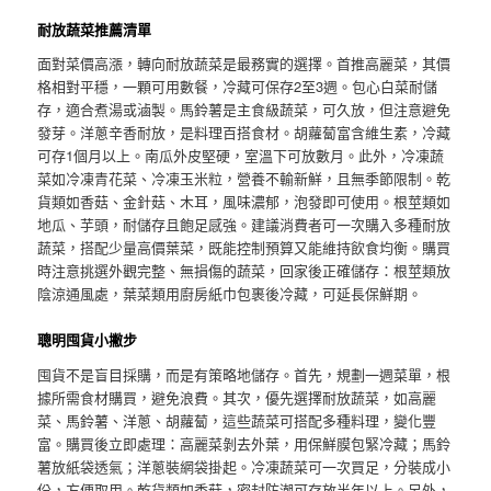
耐放蔬菜推薦清單
面對菜價高漲，轉向耐放蔬菜是最務實的選擇。首推高麗菜，其價
格相對平穩，一顆可用數餐，冷藏可保存2至3週。包心白菜耐儲
存，適合煮湯或滷製。馬鈴薯是主食級蔬菜，可久放，但注意避免
發芽。洋蔥辛香耐放，是料理百搭食材。胡蘿蔔富含維生素，冷藏
可存1個月以上。南瓜外皮堅硬，室溫下可放數月。此外，冷凍蔬
菜如冷凍青花菜、冷凍玉米粒，營養不輸新鮮，且無季節限制。乾
貨類如香菇、金針菇、木耳，風味濃郁，泡發即可使用。根莖類如
地瓜、芋頭，耐儲存且飽足感強。建議消費者可一次購入多種耐放
蔬菜，搭配少量高價葉菜，既能控制預算又能維持飲食均衡。購買
時注意挑選外觀完整、無損傷的蔬菜，回家後正確儲存：根莖類放
陰涼通風處，葉菜類用廚房紙巾包裹後冷藏，可延長保鮮期。
聰明囤貨小撇步
囤貨不是盲目採購，而是有策略地儲存。首先，規劃一週菜單，根
據所需食材購買，避免浪費。其次，優先選擇耐放蔬菜，如高麗
菜、馬鈴薯、洋蔥、胡蘿蔔，這些蔬菜可搭配多種料理，變化豐
富。購買後立即處理：高麗菜剝去外葉，用保鮮膜包緊冷藏；馬鈴
薯放紙袋透氣；洋蔥裝網袋掛起。冷凍蔬菜可一次買足，分裝成小
份，方便取用。乾貨類如香菇，密封防潮可存放半年以上。另外，