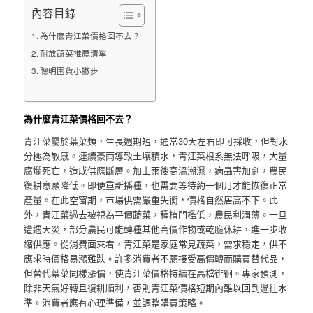
內容目錄
為什麼青江菜價格回不去？
耐放蔬菜推薦清單
聰明囤貨小撇步
為什麼青江菜價格回不去？
青江菜屬於葉菜類，生長週期短，通常30天左右即可採收，但對水
分極為敏感。連續豪雨導致土壤積水，青江菜根系無法呼吸，大量
腐爛死亡，造成供應斷層。加上雨後高溫潮濕，病蟲害加劇，農民
復耕意願降低。即便重新播種，也需要等待約一個月才能恢復正常
產量。在此空窗期，市場供需嚴重失衡，價格自然居高不下。此
外，青江菜過去被視為平價蔬菜，種植門檻低，農民利潤薄。一旦
遭遇天災，部分農民可能轉種其他高價作物或乾脆休耕，進一步收
縮供應。從消費面來看，青江菜是家庭常見蔬菜，需求穩定，供不
應求時價格易漲難跌。許多消費者不願接受高價轉而購買替代品，
但替代葉菜同樣漲價，使青江菜價格持續在高檔徘徊。專家預測，
除非天氣好轉且復耕順利，否則青江菜價格短期內難以回到過往水
準。消費者應有心理準備，並調整購買策略。