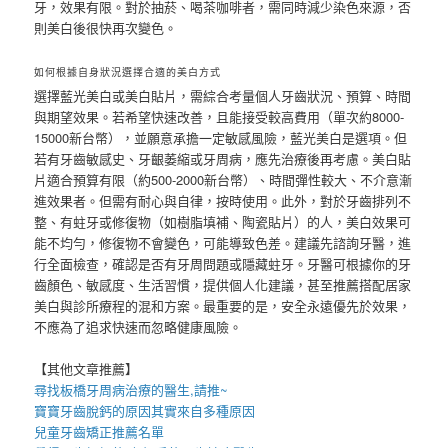
牙，效果有限。對於抽菸、喝茶咖啡者，需同時減少染色來源，否
則美白後很快再次變色。
如何根據自身狀況選擇合適的美白方式
選擇藍光美白或美白貼片，需綜合考量個人牙齒狀況、預算、時間
與期望效果。若希望快速改善，且能接受較高費用（單次約8000-
15000新台幣），並願意承擔一定敏感風險，藍光美白是選項。但
若有牙齒敏感史、牙齦萎縮或牙周病，應先治療後再考慮。美白貼
片適合預算有限（約500-2000新台幣）、時間彈性較大、不介意漸
進效果者。但需有耐心與自律，按時使用。此外，對於牙齒排列不
整、有蛀牙或修復物（如樹脂填補、陶瓷貼片）的人，美白效果可
能不均勻，修復物不會變色，可能導致色差。建議先諮詢牙醫，進
行全面檢查，確認是否有牙周問題或隱藏蛀牙。牙醫可根據你的牙
齒顏色、敏感度、生活習慣，提供個人化建議，甚至推薦搭配居家
美白與診所療程的混和方案。最重要的是，安全永遠優先於效果，
不應為了追求快速而忽略健康風險。
【其他文章推薦】
尋找
板橋牙周病治療
的醫生,請推~
寶寶牙齒脫鈣
的原因其實來自多種原因
兒童牙齒矯正推薦
名單