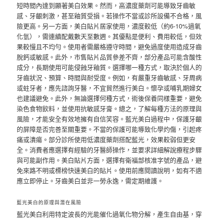
短時間內達到顯著美白效果。然而，高濃度藥劑可能導致牙齒敏
感、牙齦刺激，甚至釉質受損。若操作不當或診所設備不合格，風
險更高。另一方面，美白貼片居家使用，濃度較低（約6-10%過氧
化氫），需連續配戴數天至數週。其優點是便利、費用較低，但效
果較慢且不均勻。使用者需嚴格遵守時間，避免過度使用造成牙齒
脫鈣或敏感。此外，市售貼片品質參差不齊，部分產品可能含酸性
成分，長期使用可能侵蝕牙釉質。選擇哪一種方式，取決於個人的
牙齒狀況、預算、時間與耐受度。例如，有嚴重牙齒敏感、牙周病
或蛀牙者，應先諮詢牙醫，不宜貿然進行美白。懷孕或哺乳期婦女
也建議避免。此外，無論選擇何種方式，術後保養同樣重要，避免
染色食物飲料，並使用抗敏感牙膏。總之，了解每種方法的原理與
風險，才能安全有效地擁有自信笑容。藍光美白過程中，保護牙齦
的屏障是否完善至關重要。不當的保護可能導致化學灼傷，引起疼
痛或潰瘍。部分診所使用低濃度藥劑搭配藍光，效果較弱但更安
全。消費者應選擇有經驗的牙醫師操作，並要求詳細解說療程步驟
與可能副作用。美白貼片方面，選擇有衛福部核准字號的產品，避
免來路不明或標榜快速美白的貼片。使用前應閱讀說明，如有不適
應立即停止。牙齒美白並非一勞永逸，需定期維護。
藍光美白的原理與潛在風險
藍光美白利用特定波長的光能催化過氧化物分解，產生自由基，穿