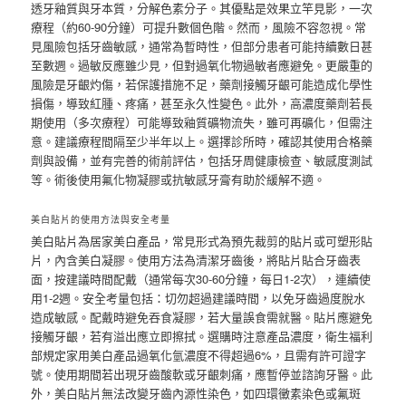
透牙釉質與牙本質，分解色素分子。其優點是效果立竿見影，一次
療程（約60-90分鐘）可提升數個色階。然而，風險不容忽視。常
見風險包括牙齒敏感，通常為暫時性，但部分患者可能持續數日甚
至數週。過敏反應雖少見，但對過氧化物過敏者應避免。更嚴重的
風險是牙齦灼傷，若保護措施不足，藥劑接觸牙齦可能造成化學性
損傷，導致紅腫、疼痛，甚至永久性變色。此外，高濃度藥劑若長
期使用（多次療程）可能導致釉質礦物流失，雖可再礦化，但需注
意。建議療程間隔至少半年以上。選擇診所時，確認其使用合格藥
劑與設備，並有完善的術前評估，包括牙周健康檢查、敏感度測試
等。術後使用氟化物凝膠或抗敏感牙膏有助於緩解不適。
美白貼片的使用方法與安全考量
美白貼片為居家美白產品，常見形式為預先裁剪的貼片或可塑形貼
片，內含美白凝膠。使用方法為清潔牙齒後，將貼片貼合牙齒表
面，按建議時間配戴（通常每次30-60分鐘，每日1-2次），連續使
用1-2週。安全考量包括：切勿超過建議時間，以免牙齒過度脫水
造成敏感。配戴時避免吞食凝膠，若大量誤食需就醫。貼片應避免
接觸牙齦，若有溢出應立即擦拭。選購時注意產品濃度，衛生福利
部規定家用美白產品過氧化氫濃度不得超過6%，且需有許可證字
號。使用期間若出現牙齒酸軟或牙齦刺痛，應暫停並諮詢牙醫。此
外，美白貼片無法改變牙齒內源性染色，如四環黴素染色或氟斑