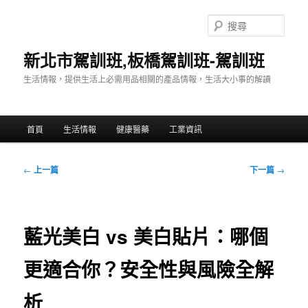
跳
至
搜
主
尋
要
新北市駕訓班,板橋駕訓班-駕訓班
內
生活情報，提供生活上必需用品相關的產品情報，生活大小事的解讀
容
主
首頁
生活情報
健康醫藥
工業資訊
要
選
單
文
←
上一篇
下一篇
→
章
導
覽
藍光美白 vs 美白貼片：哪個
更適合你？安全性與風險全解
析