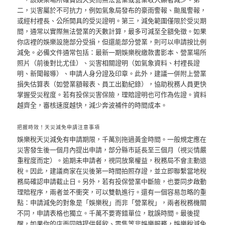
二，災害屬於不可抗力，例如氣象局發布的豪雨警報、颱風警報，
或經村裡長、公所開具的受災證明。第三，減免範圍僅限於受災期
間，通常以實際無法營業的天數計算，最多可減至全額免徵。如果
你店裡的娛樂設施部分受損，但還能部分營業，則可以申請按比例
減免。必備文件通常包括：最新一期娛樂稅繳款書影本、營業場所
照片（前後對比尤佳）、災害相關證明（如氣象資料、村裡長證
明、新聞報導）、申請人身分證及印章。此外，建議一併附上營業
損失估算表（如營業額報表、員工出勤紀錄），協助稅務人員更快
掌握受災程度。若有投保災害保險，理賠證明也可作為佐證。資料
越齊全，審核速度越快，減少奔波補件的時間成本。
把握時效！天災減免申請注意事項
娛樂稅天災減免有申請期限，千萬別拖過黃金時間。一般規定應在
災害發生後一個月內提出申請，部分縣市延長至三個月（視災情嚴
重程度而定）。逾期未申請者，視同放棄權益，稅務局不會主動退
稅。因此，建議商家在災後第一時間拍照存證，並立即聯繫當地稅
務局確認申請截止日。另外，若有投保營業中斷險，也要同步啟動
理賠程序，兩者並不衝突，可以雙軌進行。還有一個容易忽略的重
點：申請減免的對象是「娛樂稅」而非「營業稅」，兩者稅務機關
不同，申請表格也獨立。千萬不要寄錯單位，耽誤時間。最後提
醒，如果你的店面同時提供餐飲、零售等非娛樂服務，娛樂稅減免