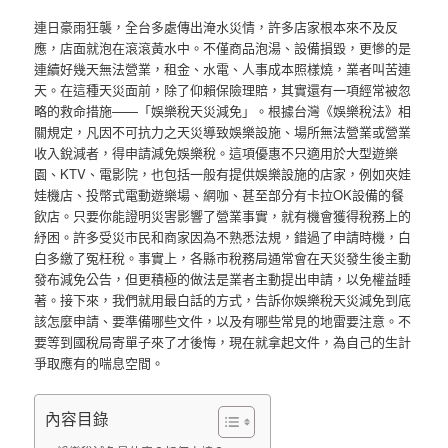
連日豪雨狂襲，全台多處傳出淹水災情，許多店家根本來不及反
應，店面就泡在滾滾黃水中。不僅商品泡湯、設備損毀，更慘的是
連續好幾天無法營業，租金、水電、人事成本照樣燒，業者叫苦連
天。在這種天災面前，除了仰賴保險理賠，其實還有一項經常被忽
略的救命措施——「娛樂稅天災減免」。根據台灣《娛樂稅法》相
關規定，凡因不可抗力之天災導致娛樂設施、場所無法營業或營業
收入銳減者，得申請減免娛樂稅。這項優惠不只適用於大型遊樂
園、KTV、電影院，也包括一般有提供娛樂設施的店家，例如夾娃
娃機店、投幣式電動遊樂場、網咖、甚至部分有卡拉OK設備的餐
飲店。只要你能證明災害影響了營業事實，就有機會獲得稅務上的
紓困。許多受災市民和商家因為不熟悉法規，錯過了申請時機，白
白多繳了冤枉稅。事實上，各縣市稅務局通常會在天災發生後主動
發布減免公告，但更積極的做法是業者主動提出申請，以免權益睡
著。接下來，我們就用最白話的方式，告訴你娛樂稅天災減免到底
該怎麼申請、要準備哪些文件，以及有哪些常見的地雷要注意。不
要等到國稅局寄單子來了才後悔，現在就拿起文件，為自己的生計
爭取應有的喘息空間。
內容目錄