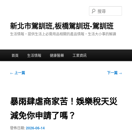
跳
至
搜
主
尋
要
新北市駕訓班,板橋駕訓班-駕訓班
內
生活情報，提供生活上必需用品相關的產品情報，生活大小事的解讀
容
主
首頁
生活情報
健康醫藥
工業資訊
要
選
單
文
←
上一篇
下一篇
→
章
導
覽
暴雨肆虐商家苦！娛樂稅天災
減免你申請了嗎？
發佈日期:
2026-06-14