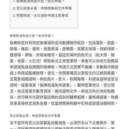
娛樂稅減免是什麼？如何申請？
受災商家必看：申請資格與文件準備
把握時效！天災減免申請注意事項
娛樂稅減免是什麼？如何申請？
娛樂稅是針對特定娛樂場所或活動課徵的稅目，包括電影、戲劇、
歌唱、舞蹈、魔術、技藝表演、遊樂園、高爾夫球場、保齡球館、
撞球場、網咖、夾娃娃機等。當這些場所因為天災（如大雨、颱
風、地震、土石流）導致無法正常營業時，業者可以向地方稅務局
申請減免該段期間的娛樂稅。申請方式其實不複雜，多數縣市開放
線上申請或臨櫃辦理。首先，你需要確認災害發生的日期與範圍，
並蒐集相關證明，例如照片、影片、新聞報導、村裡長證明或受災
證明。接著填寫「娛樂稅減免申請書」，載明營業地址、受災情
況、無法營業天數等資訊，連同證明文件一併送交所在地的稅務
局。部分縣市也提供電話預約或到府輔導服務。審核通過後，稅務
局會直接核定減免金額，從當期應納稅額中扣除或退還溢繳稅款。
受災商家必看：申請資格與文件準備
並不是所有受災店家都能自動減免，必須符合以下主要條件：第
一，該娛樂場所確實因天災而無法營業或營業收入顯著減少。第