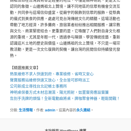
認同的象徵。山邊媽祖北上贊境，讓不同地區的信眾有機會交流互
動，共同參与這場信仰盛宴。從廟宇的裝飾到信眾的服飾，從祭典
的儀式到美食的供應，處處可見台灣傳統文化的精髓。這場活動也
帶動了地方經濟，許多攤商、旅宿業者紛紛推出相關服務，讓宗教
與文化、商業緊密結合。更重要的是，它喚醒了人們對自身文化根
源的重視，尤其是年輕一代，透過參与陣頭、學習傳統技藝，重新
認識這片土地的歷史與價值。山邊媽祖的北上贊境，不只是一場宗
教活動，更是一次文化復興的契機，讓台灣的民間信仰持續發光發
熱。
【精選推薦文章】
熱泵維修
不求人快速到府、專業檢修、省時又安心
聲寶服務站
維修快速又放心，全台皆可即時派工
公司新成立尋找
台北記帳士事務所
神明桌
保養方式木材忌潮濕、陽光照射，如置窗旁應設窗簾
告別手洗牌的煩惱！全新
電動麻將桌
，牌咖聚會神器，輕鬆開戰！
分類:
生活情報
，作者:
admin
。這篇內容的
永久連結
。
本站採用 WordPress 建置