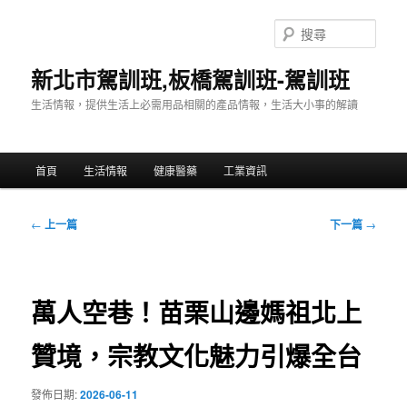
跳
至
搜
主
尋
要
新北市駕訓班,板橋駕訓班-駕訓班
內
生活情報，提供生活上必需用品相關的產品情報，生活大小事的解讀
容
主
首頁
生活情報
健康醫藥
工業資訊
要
選
單
文
←
上一篇
下一篇
→
章
導
覽
萬人空巷！苗栗山邊媽祖北上
贊境，宗教文化魅力引爆全台
發佈日期:
2026-06-11