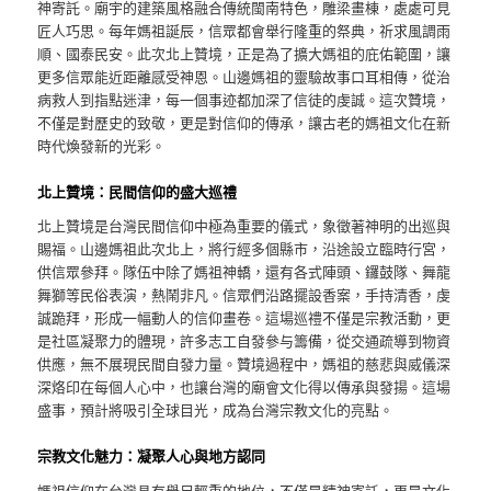
神寄託。廟宇的建築風格融合傳統閩南特色，雕梁畫棟，處處可見
匠人巧思。每年媽祖誕辰，信眾都會舉行隆重的祭典，祈求風調雨
順、國泰民安。此次北上贊境，正是為了擴大媽祖的庇佑範圍，讓
更多信眾能近距離感受神恩。山邊媽祖的靈驗故事口耳相傳，從治
病救人到指點迷津，每一個事迹都加深了信徒的虔誠。這次贊境，
不僅是對歷史的致敬，更是對信仰的傳承，讓古老的媽祖文化在新
時代煥發新的光彩。
北上贊境：民間信仰的盛大巡禮
北上贊境是台灣民間信仰中極為重要的儀式，象徵著神明的出巡與
賜福。山邊媽祖此次北上，將行經多個縣市，沿途設立臨時行宮，
供信眾參拜。隊伍中除了媽祖神轎，還有各式陣頭、鑼鼓隊、舞龍
舞獅等民俗表演，熱鬧非凡。信眾們沿路擺設香案，手持清香，虔
誠跪拜，形成一幅動人的信仰畫卷。這場巡禮不僅是宗教活動，更
是社區凝聚力的體現，許多志工自發參与籌備，從交通疏導到物資
供應，無不展現民間自發力量。贊境過程中，媽祖的慈悲與威儀深
深烙印在每個人心中，也讓台灣的廟會文化得以傳承與發揚。這場
盛事，預計將吸引全球目光，成為台灣宗教文化的亮點。
宗教文化魅力：凝聚人心與地方認同
媽祖信仰在台灣具有舉足輕重的地位，不僅是精神寄託，更是文化