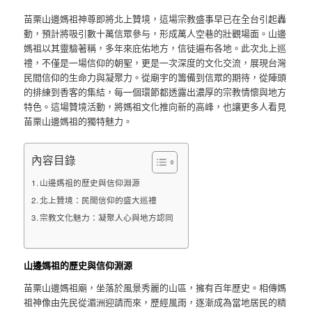
苗栗山邊媽祖神尊即將北上贊境，這場宗教盛事早已在全台引起轟
動，預計將吸引數十萬信眾參与，形成萬人空巷的壯觀場面。山邊
媽祖以其靈驗著稱，多年來庇佑地方，信徒遍布各地。此次北上巡
禮，不僅是一場信仰的朝聖，更是一次深度的文化交流，展現台灣
民間信仰的生命力與凝聚力。從廟宇的籌備到信眾的期待，從陣頭
的排練到香客的集結，每一個環節都透露出濃厚的宗教情懷與地方
特色。這場贊境活動，將媽祖文化推向新的高峰，也讓更多人看見
苗栗山邊媽祖的獨特魅力。
內容目錄
山邊媽祖的歷史與信仰淵源
北上贊境：民間信仰的盛大巡禮
宗教文化魅力：凝聚人心與地方認同
山邊媽祖的歷史與信仰淵源
苗栗山邊媽祖廟，坐落於風景秀麗的山區，擁有百年歷史。相傳媽
祖神像由先民從湄洲迎請而來，歷經風雨，逐漸成為當地居民的精