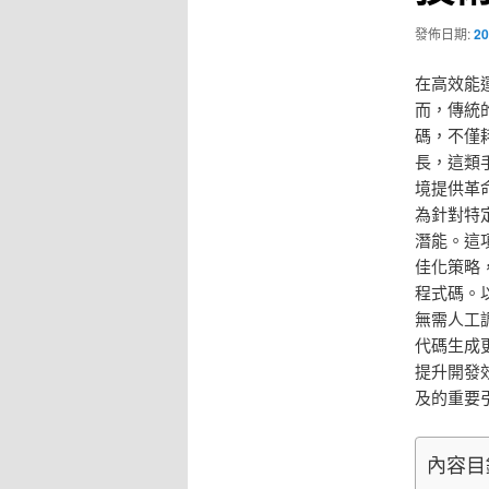
發佈日期:
20
在高效能
而，傳統
碼，不僅
長，這類
境提供革命
為針對特
潛能。這
佳化策略
程式碼。
無需人工
代碼生成
提升開發
及的重要
內容目