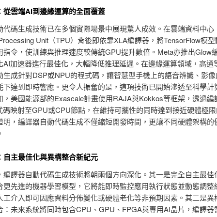
：從雲端AI到邊緣運算的全面覆蓋
動代碼生成技術已在多個實際場景中展現驚人成效。在雲端資料中心，G
r Processing Unit（TPU）背後即依靠XLA編譯器，將TensorFlow
用指令，使訓練與推理速度較傳統GPU提升數倍。Meta亦推出Glow
化AI加速器進行最佳化，大幅降低推理延遲。在邊緣運算領域，高通
動生成針對DSP或NPU的程式碼，讓智慧型手機上的語音辨識、影像
耗下達到即時響應。更令人振奮的是，這項技術已開始滲透至科學計
，美國能源部的Exascale計畫使用RAJA與Kokkos等框架，透過
程式碼映射至GPU或CPU節點，在維持可攜性的同時達到接近硬體極
證明，編譯器自動代碼生成不僅縮短開發時間，更讓不同硬體架構的
。
：自主最佳化與異構整合新紀元
，編譯器自動代碼生成技術將朝兩個方向深化。其一是完全自主最佳
合更先進的機器學習模型，它將能即時監控應用執行狀態並動態調整
人工介入即可因應資料分佈變化或硬體老化等非預期因素。其二是異
：未來系統將同時包含CPU、GPU、FPGA與專用AI晶片，編譯器