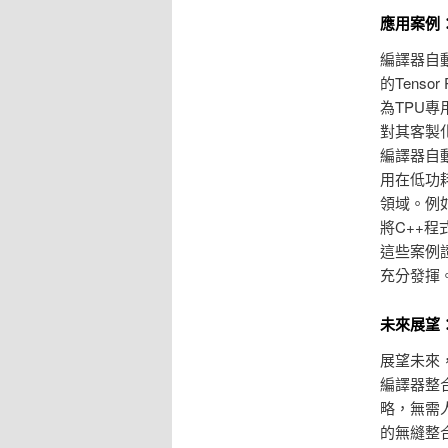
應用案例
編譯器自
的Tenso
為TPU專
對其客製
編譯器自
用在低功
領域。例如
將C++
這些案例
充分發揮
未來展望
展望未來
編譯器整
略，無需
的無縫整合