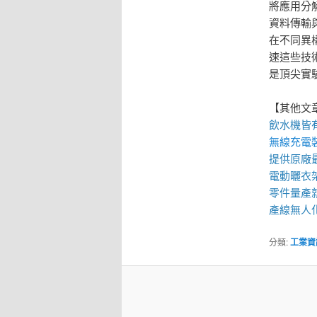
將應用分
資料傳輸
在不同異
速這些技
是頂尖實
【其他文
飲水機
皆
無線充電
提供原廠
電動曬衣
零件量產
產線無人
分類:
工業資