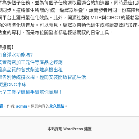
解為多個子任務，並為每個子任務選取最適合的加速器，同時最佳化
與同步。這將催生所謂的“統一編譯器堆疊”，讓開發者用同一份高階
構平台上獲得最佳化效能。此外，開源社群如MLIR與CIRCT的蓬勃
術的標準化與普及。可以預見，編譯器自動代碼生成將讓高效能加速
驗室的專利，而是每位開發者都能輕鬆駕馭的日常工具。
章推薦】
有含淨水功能嗎?
裝
置
精密加工元件等產品之經銷
最高品質的各式柴油
堆高機
出租
架
告別傳統撐衣桿，極簡安裝開啟智能生活
就選
CNC車床
化？
工業型機械手臂
幫你實現！
訊
，作者:
admin
。這篇內容的
永久連結
。
本站採用 WordPress 建置