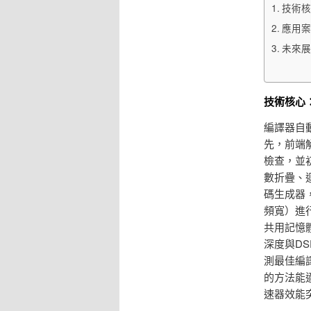
技術核
應用案
未來展
技術核心
編譯器自
先，前端
檢查，並
數折疊、
碼生成器
頻寬）進
共用記憶
深度與D
測最佳編
的方法能
速器效能