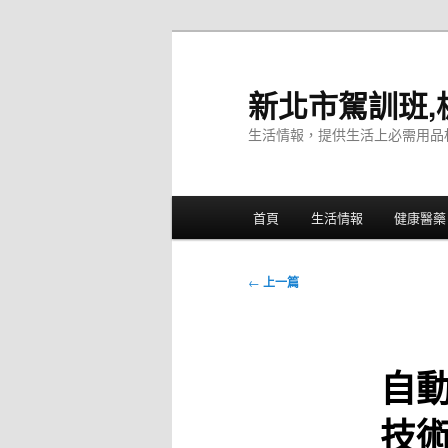
跳
至
主
新北市駕訓班,
要
生活情報，提供生活上必需用品
內
容
主
首頁
生活情報
健康醫藥
要
選
單
文
←
上一篇
章
導
覽
自
技