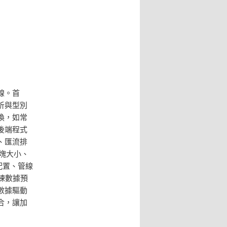
線。首
析與型別
換，如常
後端程式
、匯流排
塊大小、
配置、管線
練數據預
數據驅動
合，讓加