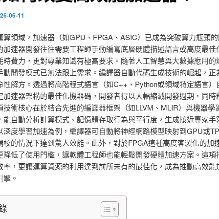
26-06-11
運算領域，加速器（如GPU、FPGA、ASIC）已成為突破算力瓶頸
的加速器開發往往需要工程師手動編寫底層硬體描述語言或高度最佳
耗時費力，更對專業知識有極高要求。隨著人工智慧與大數據應用的
手動開發模式已無法跟上需求。編譯器自動代碼生成技術的崛起，正
性解方。透過將高階程式語言（如C++、Python或領域特定語言）
定加速器架構的最佳化機器碼，開發者得以大幅縮減開發週期，同時
項技術核心在於結合先進的編譯器框架（如LLVM、MLIR）與機器學
，能自動分析計算模式、記憶體存取行為與平行度，生成接近專家手
以深度學習加速為例，編譯器可自動將神經網路模型映射到GPU或TP
調校的情況下達到驚人效能。此外，對於FPGA這種高度客製化的加
更降低了使用門檻，讓軟體工程師也能輕鬆開發硬體加速方案。這項
效率，更讓運算資源的利用達到前所未有的最佳化，成為推動高效能
引擎。
錄