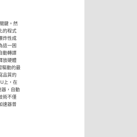
的關鍵。然
化的程式
爆炸性成
為這一困
自動轉譯
釋放硬體
習驅動的最
寫品質的
U上，在
速器，自動
技術不僅
加速器普