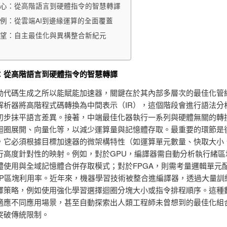
心：從高階語言到硬體指令的智慧轉譯
例：從雲端AI到邊緣運算的全面覆蓋
望：自主最佳化與異構整合新紀元
：從高階語言到硬體指令的智慧轉譯
動代碼生成之所以能賦能加速器，關鍵在於其內部多層次的最佳化管
解析器將高階程式碼轉換為中間表示（IR），這個階段會進行語法分
初步抹平語言差異。接著，中端最佳化器執行一系列與硬體無關的轉
迴圈展開、向量化等，以減少運算量與記憶體存取。最重要的環節是
，它必須根據目標加速器的微架構特性（如運算單元數量、快取大小
行高度針對性的映射。例如，對於GPU，編譯器需自動分析執行緒區
體使用與全域記憶體合併存取模式；對於FPGA，則需考量邏輯單元
SP區塊利用率。近年來，機器學習技術被整合進編譯器，透過大量訓
譯策略，例如使用強化學習選擇迴圈分塊大小或指令排程順序。這種
適應不同應用場景，甚至自動探索出人類工程師未曾想到的最佳化組
突破傳統限制。