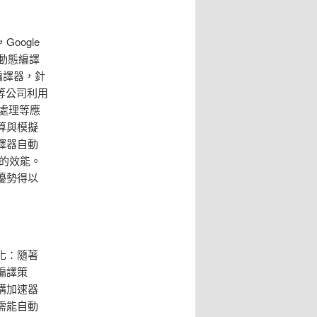
oogle
模型動態編譯
編譯器，針
等公司利用
處理等應
算與模擬
編譯器自動
限的效能。
優勢得以
化：隨著
編譯策
構加速器
需能自動