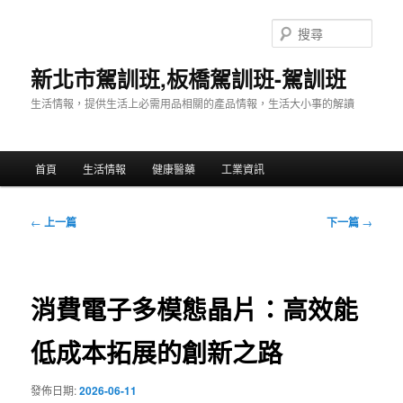
跳
至
搜
主
尋
要
新北市駕訓班,板橋駕訓班-駕訓班
內
生活情報，提供生活上必需用品相關的產品情報，生活大小事的解讀
容
主
首頁
生活情報
健康醫藥
工業資訊
要
選
單
文
←
上一篇
下一篇
→
章
導
覽
消費電子多模態晶片：高效能
低成本拓展的創新之路
發佈日期:
2026-06-11