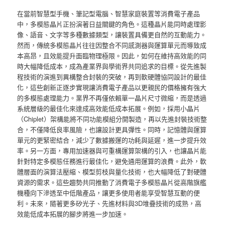
在當前智慧型手機、筆記型電腦、智慧家庭裝置等消費電子產品
中，多模態晶片正扮演著日益關鍵的角色。這種晶片能同時處理影
像、語音、文字等多種數據類型，讓裝置具備更自然的互動能力。
然而，傳統多模態晶片往往因整合不同感測器與運算單元而導致成
本高昂，且效能提升面臨物理極限。因此，如何在維持高效能的同
時大幅降低成本，成為產業界與學術界共同追求的目標。從先進製
程技術的演進到異構整合封裝的突破，再到軟硬體協同設計的最佳
化，這些創新正逐步實現讓消費電子產品以更親民的價格擁有強大
的多模態處理能力。業界不再僅依賴單一晶片尺寸微縮，而是透過
系統層級的最佳化來達成高效能低成本拓展。例如，採用小晶片
（Chiplet）架構能將不同功能模組分開製造，再以先進封裝技術整
合，不僅降低良率風險，也讓設計更具彈性。同時，記憶體與運算
單元的更緊密結合，減少了數據搬運的功耗與延遲，進一步提升效
率。另一方面，專用加速器與可重構運算架構的引入，也讓晶片能
針對特定多模態任務進行最佳化，避免通用運算的浪費。此外，軟
體層面的演算法壓縮、模型剪枝與量化技術，也大幅降低了對硬體
資源的需求。這些趨勢共同推動了消費電子多模態晶片從高階旗艦
機種向下滲透至中低階產品，讓更多使用者能享受智慧互動的便
利。未來，隨著更多矽光子、先進材料與3D堆疊技術的成熟，高
效能低成本拓展的腳步將進一步加速。