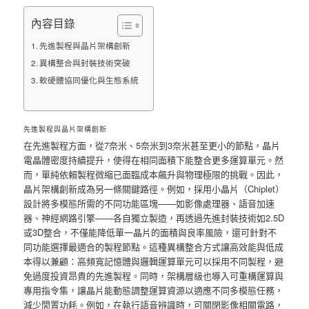
內容目錄
先進製程與晶片架構創新
異構整合與封裝技術突破
軟硬體協同優化與生態系統
先進製程與晶片架構創新
在先進製程方面，從7奈米、5奈米到3奈米甚至更小的節點，晶片
電晶體密度持續提升，使得在相同面積下能整合更多運算單元。然
而，單純依賴製程微縮已面臨成本飆升與物理極限的挑戰。因此，
晶片架構創新成為另一條關鍵路徑。例如，採用小晶片（Chiplet）
設計將多模態所需的不同功能區塊——如影像處理器、語音加速
器、神經網路引擎——各自獨立製造，再透過先進封裝技術如2.5D
或3D整合，不僅能降低單一晶片的面積與良率風險，還可針對不
同功能選擇最適合的製程節點。這種異構整合方式讓高效能與低成
本得以兼顧：高頻寬記憶體與邏輯運算單元可以採用不同製程，避
免過度投資昂貴的先進製程。同時，架構層級也導入可重構運算與
專用指令集，讓晶片能動態調整運算資源以適應不同多模態任務，
減少閒置功耗。例如，在執行語音辨識時，可關閉影像相關電路，