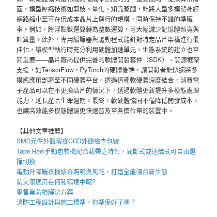
面，模型壓縮技術如剪枝、量化、知識蒸餾，能將大型多模態神經
網路縮小至可在低成本晶片上運行的規模，同時保持不錯的準確
率。例如，將浮點數運算轉為整數運算，可大幅減少記憶體頻寬與
計算量。此外，專用編譯器與驅動程式能針對特定晶片架構進行最
佳化，讓模型執行時充分利用硬體加速單元。生態系統的建立也至
關重要——晶片廠商提供完善的軟體開發套件（SDK）、開源框架
支援，如TensorFlow、PyTorch的硬體後端，讓開發者能快速將多
模態應用部署至不同硬體平台。透過這種軟硬體深度結合，消費電
子產品可以在不更換晶片的情況下，透過軟體更新提升多模態處理
能力，延長產品生命週期。最終，軟硬體協同不僅降低開發成本，
也讓高效能多模態體驗更快速普及至各價位帶的裝置中。
【其他文章推薦】
SMD元件外觀瑕疵
CCD外觀檢查包裝
Tape Reel手動包裝機
配合載帶之特性，間斷式或連續式可自由選
擇切換
電動升降曬衣機
結合照明與風乾，打造全能陽台新生態
防火漆
適用在何種環境中呢?
零售業
防損解決方案
消防工程
設計與施工標準，你準備好了嗎？