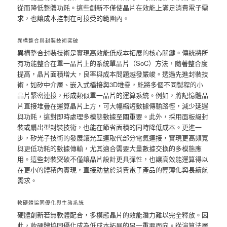
從而降低整體功耗。這些創新不僅使晶片在效能上滿足消費電子需
求，也讓成本控制在可接受的範圍內。
異構整合與封裝技術突破
異構整合封裝技術是實現高效能低成本拓展的核心關鍵。傳統將所
有功能整合在單一晶片上的系統單晶片（SoC）方法，隨著整合度
提高，晶片面積增大，良率與成本問題越發嚴峻。透過先進封裝技
術，如矽中介層、嵌入式橋接與3D堆疊，能將多個不同製程的小
晶片緊密連接，形成類似單一晶片的運算系統。例如，將記憶體晶
片直接堆疊在運算晶片上方，可大幅縮短數據傳輸路徑，減少延遲
與功耗，這對即時處理多模態數據至關重要。此外，採用面板級封
裝或扇出型封裝技術，也能在節省面積的同時降低成本。更進一
步，矽光子技術的發展讓光互連取代部分電氣連接，實現更高頻寬
與更低功耗的數據傳輸，尤其適合需要大量數據交換的多模態應
用。這些封裝突破不僅讓晶片設計更具彈性，也讓高效能運算得以
在更小的體積內實現，直接助益於消費電子產品的輕薄化與長續航
需求。
軟硬體協同優化與生態系統
硬體創新若無軟體配合，多模態晶片的效能潛力難以完全釋放。因
此，軟硬體協同優化成為低成本拓展的另一重要面向。從演算法層