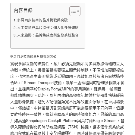
內容目錄
多屏同步技術的晶片挑戰與突破
人工智慧與晶片協作：個人化多屏體驗
未來趨勢：晶片集成度與生態系統整合
多屏同步技術的晶片挑戰與突破
實現多屏互動的流暢性，晶片必須克服顯示同步與數據傳輸的巨大
挑戰。傳統上，每個螢幕需要獨立顯示控制器，不僅增加硬體複雜
度，也容易產生畫面撕裂或延遲問題。高效能晶片解決方案透過整
合Multi-Stream Transport技術，讓單一處理器同時管理多個顯示輸
出，並採用基於DisplayPort或MIPI的專用通道，確保每一幀畫面
都能精準同步。此外，晶片內建的高頻寬記憶體控制器能快速緩衝
大量影像數據，避免因記憶體頻寬不足導致畫面停頓。在車用場景
中，儀錶板、中控螢幕與副駕娛樂屏可能需要顯示不同內容，但卻
要維持時序一致性，這就考驗晶片的即時調度能力。最新的車用晶
片如高通Snapdragon Cockpit Platform與英特爾Eagle Stream，皆
導入硬體虛擬化與時間敏感網路（TSN）協議，讓多個作業系統或
應用程式能在單晶片上安全隔離運行，同時確保顯示優先級與更新