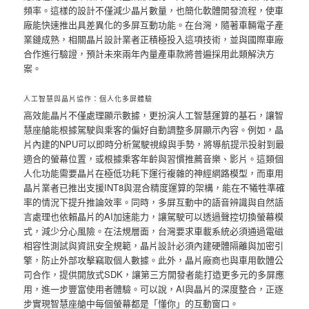
頻率。這樣的設計不僅減少晶片數量，也簡化軟體開發流程，使車
廠能快速推出具差異化的多屏互動功能。在台灣，隨著車輛電子產
業鏈成熟，相關晶片設計業者正積極投入這項技術，並與國際車廠
合作進行驗證，預計未來兩年內量產車款將普遍採用此類解決方
案。
人工智慧與晶片協作：個人化多屏體驗
高效能晶片不僅處理顯示數據，更扮演人工智慧運算的基石，讓智
慧座艙能根據駕駛與乘客的偏好自動調整多屏顯示內容。例如，晶
片內建的NPU可以即時分析駕駛視線與手勢，將導航提示投射到最
適合的螢幕位置，或根據乘客年齡與習慣推薦音樂、影片。這類個
人化功能需要晶片在極低功耗下運行複雜的神經網路模型，而車用
晶片業者已推出支援INT8與混合精度運算的架構，能在不犧牲準確
率的情況下提升推論效率。同時，多屏互動中的語音辨識與自然語
言處理也依賴晶片的AI加速能力，讓駕駛可以透過聲控切換螢幕模
式，減少分心風險。在法規層面，台灣要求車載系統必須通過電磁
相容性測試與資訊安全規範，晶片設計必須內建硬體隔離與加密引
擎，防止外部攻擊竊取個人數據。此外，晶片廠商也與車用軟體公
司合作，提供開放式SDK，讓第三方開發者能打造更多元的多屏應
用，進一步豐富使用者體驗。可以說，AI與晶片的深度整合，正逐
步實現智慧座艙中每個螢幕都是「懂你」的互動窗口。