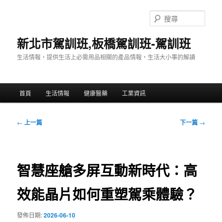
跳
至
搜
主
尋
要
新北市駕訓班,板橋駕訓班-駕訓班
內
生活情報，提供生活上必需用品相關的產品情報，生活大小事的解讀
容
主
首頁
生活情報
健康醫藥
工業資訊
要
選
單
文
←
上一篇
下一篇
→
章
導
覽
智慧座艙多屏互動新時代：高
效能晶片如何重塑駕乘體驗？
發佈日期:
2026-06-10