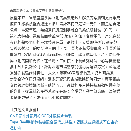
未來趨勢：晶片集成度與生態系統整合
展望未來，智慧座艙多屏互動的高效能晶片解決方案將朝更高集成
度與生態系統整合邁進。晶片設計不再只是單一元件，而是包含記
憶體、電源管理、無線通訊與感測器融合的系統級封裝（SiP），
這能大幅縮小電路板面積並降低功耗。例如，台積電的車用先進製
程已能將多個功能區塊整合在單一晶粒上，支援8K解析度顯示與
每秒60幀以上的更新率。同時，晶片業者正積極與車廠、作業系統
開發商（如Android Automotive、QNX）建立標準化平台，降低多
屏互動的開發門檻。在台灣，工研院、車輛研究測試中心等機構也
攜手晶片設計公司，針對本地市場需求開發專用解決方案，並透過
道路測試驗證相容性。未來，隨著5G車聯網普及，晶片可能進一
步整合V2X通訊模組，讓多屏資訊與雲端數據即時同步，實現智慧
交通管理與遠端診斷。總體而言，高效能晶片將持續驅動智慧座艙
的進化，從單純的多螢幕顯示升級為全場景互動生態系統，為駕乘
者帶來更安全、更個人化的移動體驗。
【其他文章推薦】
SMD元件外觀瑕疵
CCD外觀檢查包裝
Tape Reel手動包裝機
配合載帶之特性，間斷式或連續式可自由選
擇切換