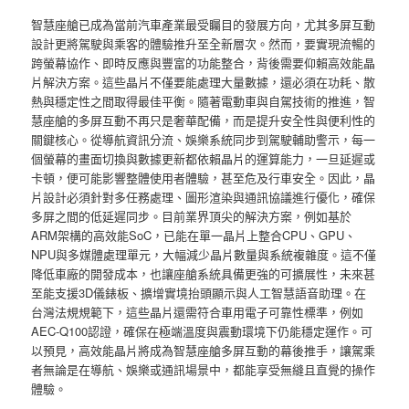
智慧座艙已成為當前汽車產業最受矚目的發展方向，尤其多屏互動
設計更將駕駛與乘客的體驗推升至全新層次。然而，要實現流暢的
跨螢幕協作、即時反應與豐富的功能整合，背後需要仰賴高效能晶
片解決方案。這些晶片不僅要能處理大量數據，還必須在功耗、散
熱與穩定性之間取得最佳平衡。隨著電動車與自駕技術的推進，智
慧座艙的多屏互動不再只是奢華配備，而是提升安全性與便利性的
關鍵核心。從導航資訊分流、娛樂系統同步到駕駛輔助警示，每一
個螢幕的畫面切換與數據更新都依賴晶片的運算能力，一旦延遲或
卡頓，便可能影響整體使用者體驗，甚至危及行車安全。因此，晶
片設計必須針對多任務處理、圖形渲染與通訊協議進行優化，確保
多屏之間的低延遲同步。目前業界頂尖的解決方案，例如基於
ARM架構的高效能SoC，已能在單一晶片上整合CPU、GPU、
NPU與多媒體處理單元，大幅減少晶片數量與系統複雜度。這不僅
降低車廠的開發成本，也讓座艙系統具備更強的可擴展性，未來甚
至能支援3D儀錶板、擴增實境抬頭顯示與人工智慧語音助理。在
台灣法規規範下，這些晶片還需符合車用電子可靠性標準，例如
AEC-Q100認證，確保在極端溫度與震動環境下仍能穩定運作。可
以預見，高效能晶片將成為智慧座艙多屏互動的幕後推手，讓駕乘
者無論是在導航、娛樂或通訊場景中，都能享受無縫且直覺的操作
體驗。