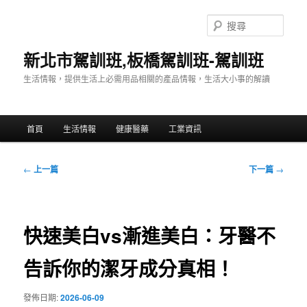
跳
至
搜
主
尋
要
新北市駕訓班,板橋駕訓班-駕訓班
內
生活情報，提供生活上必需用品相關的產品情報，生活大小事的解讀
容
主
首頁
生活情報
健康醫藥
工業資訊
要
選
單
文
←
上一篇
下一篇
→
章
導
覽
快速美白vs漸進美白：牙醫不
告訴你的潔牙成分真相！
發佈日期:
2026-06-09