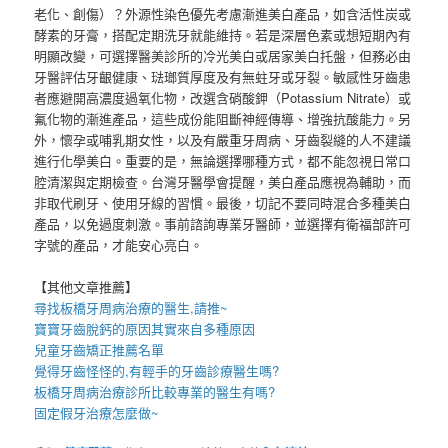
老化、創傷）？外源性染色優先考慮漸進美白產品，如含活性炭或
酵素的牙膏，搭配定期洗牙就能維持。若是深層色素或想短期內有
明顯改變，可選擇醫美診所的冷光美白或居家美白托盤，但務必由
牙醫評估牙齦健康、琺瑯質厚度及有無蛀牙或牙裂。敏感性牙齒患
者應避開高濃度過氧化物，改選含硝酸鉀（Potassium Nitrate）或
氟化物的漸進產品，這些成份能阻斷神經傳導、增強抗酸能力。另
外，懷孕或哺乳期女性，以及有嚴重牙周病、牙齒裂縫的人不建議
進行化學美白。重要的是，無論選擇哪種方式，都不能忽視日常口
腔清潔與定期檢查。台灣牙醫學會提醒，美白產品應視為輔助，而
非取代刷牙、使用牙線的習慣。最後，切記不要同時混合多種美白
產品，以免過度刺激。事前諮詢專業牙醫師，並選擇有衛福部許可
字號的產品，才能安心亮白。
【其他文章推薦】
尋找
板橋牙周病治療
的醫生,請推~
寶寶牙齒脫鈣
的原因其實來自多種原因
兒童牙齒矯正推薦
名單
覺得牙齒怪怪的,有輕手的
牙齒診療
醫生嗎?
板橋牙周病
治療診所比較專業的醫生有嗎?
固定假牙
治療怎麼做~