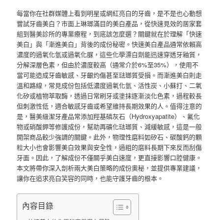
每當你在社群媒體上看到明星或網紅亮白的牙齒，是不是也心動想
嘗試牙齒美白？市面上琳瑯滿目的美白產品，從快速見效的居家套
組到醫美診所的專業療程，到底該怎麼選？關鍵就在於理解「快速
美白」與「漸進美白」背後的成份秘密。快速美白產品通常依賴高
濃度的過氧化氫或過氧化脲，這些化學漂白劑能迅速穿透牙釉質，
分解深層色素，但由於濃度較高（通常介於6%至35%），使用不
當可能造成牙齒敏感、牙齦灼傷甚至琺瑯質受損。而漸進美白則走
溫和路線，常見成份包括低濃度過氧化氫、活性炭、小蘇打、二氧
化矽或植物萃取酶，透過日常刷牙或塗抹逐漸淡化色素，過程較長
但刺激性低，適合敏感牙齒或希望維持長期效果的人。值得注意的
是，醫美級潔牙產品常添加羥基磷灰石（Hydroxyapatite）、氟化
物或硝酸鉀等修護成份，幫助再礦化琺瑯質、減緩敏感，這是一般
開架商品較少強調的關鍵。此外，物理性磨料如矽石、碳酸鈣的顆
粒大小也會影響美白效果與安全性，過粗的磨料長期下來反而刮傷
牙面。因此，了解成份不僅關乎美白速度，更直接影響口腔健康。
本文將帶你深入剖析兩大美白策略的成份奧秘，並提供專業建議，
讓你在追求亮白笑容的同時，也能守護牙齒的根本。
內容目錄