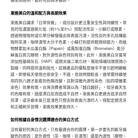
漸進美白的溫和配方與長期效果
漸進美白講求「日常保養」，成份設計更注重安全性與持續性。常
見的低濃度過氧化氫（約1%至5%）搭配活性炭、小蘇打或酵素，
透過物理吸附或化學分解慢慢去除表面污漬。活性炭的多孔結構能
吸附茶漬、咖啡漬等大分子色素，小蘇打則提供輕微研磨力，而植
物酵素如木瓜蛋白酶（Papain）或鳳梨蛋白酶（Bromelain）能分
解蛋白質沉積物，對外源性染色特別有效。此外，漸進美白牙膏常
添加羥基磷灰石（HAP）或微米級二氧化矽，幫助填補琺瑯質微小
裂縫，同時提供溫和拋光。這類產品的優點是幾乎不會引起明顯敏
感，即使每天使用也很安全。不過，見效時間較長，通常需持續使
用四到八週才能看到色階改變，且對深層內源性染色（如四環黴素
染色）效果有限。台灣消費者常誤以為「越白越好」，但牙齒天生
的色階有限，過度漂白反而造成不自然。漸進美白更適合追求自然
亮澤、或牙齒本身已是淺色只想去除表面污漬的人。搭配定期洗牙
和正確刷牙習慣，漸進效果更能持久。
如何根據自身情況選擇適合的美白方式
沒有最好的美白方式，只有最適合你的選擇。第一步要先判斷牙齒
變色的原因：是外源性（茶、咖啡、菸漬等）還是內源性（藥物、