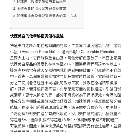
快速美白的化學秘密與潛在風險
漸進美白的溫和配方與長期效果
如何根據自身情況選擇適合的美白方式
快速美白的化學秘密與潛在風險
快速美白之所以能在短時間內見效，主要靠高濃度過氧化物。過氧
化氫（Hydrogen Peroxide）和過氧化脲（Carbamide Peroxide）
是兩大主力，它們能釋放自由基，氧化分解色素分子。市面上家用
快速美白產品的濃度約在10%至20%，而醫用療程可達35%以上。
這類產品通常在數天至兩週內就能達到明顯效果，但風險也不容忽
視。首先，高濃度過氧化物容易使牙齒暫時性敏感，據統計約有三
分之二使用者會經歷不同程度的敏感症狀，多數在療程結束後緩
解。其次，若牙齦保護不當，化學藥劑可能灼傷軟組織，引發白斑
或潰瘍。更令人擔憂的是，部分不肖業者為了追求速效，會添加酸
性成分如檸檬酸或磷酸來軟化琺瑯質，加速滲透，這反而破壞牙齒
結構，長期使用恐導致琺瑯質流失，讓牙齒更容易染色、更脆弱。
台灣衛福部對美白產品有嚴格規範，家用美白劑的過氧化氫含量不
得超過6%，過氧化脲不得超過18.5%，但網購或來路不明的產品
可能超標。因此，選擇快速美白時務必確認產品有合法標示，並遵
循使用說明，最好先諮詢牙醫師。