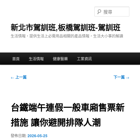
跳
至
搜
主
尋
要
新北市駕訓班,板橋駕訓班-駕訓班
內
生活情報，提供生活上必需用品相關的產品情報，生活大小事的解讀
容
主
首頁
生活情報
健康醫藥
工業資訊
要
選
單
文
←
上一篇
下一篇
→
章
導
覽
台鐵端午連假一般車廂售票新
措施 讓你避開排隊人潮
發佈日期:
2026-05-25