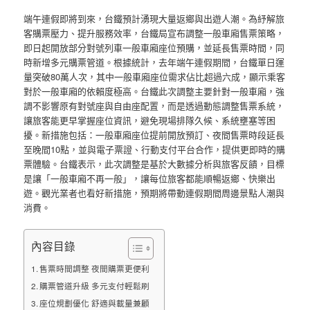
端午連假即將到來，台鐵預計湧現大量返鄉與出遊人潮。為紓解旅
客購票壓力、提升服務效率，台鐵局宣布調整一般車廂售票策略，
即日起開放部分對號列車一般車廂座位預購，並延長售票時間，同
時新增多元購票管道。根據統計，去年端午連假期間，台鐵單日運
量突破80萬人次，其中一般車廂座位需求佔比超過六成，顯示乘客
對於一般車廂的依賴度極高。台鐵此次調整主要針對一般車廂，強
調不影響原有對號座與自由座配置，而是透過動態調整售票系統，
讓旅客能更早掌握座位資訊，避免現場排隊久候、系統壅塞等困
擾。新措施包括：一般車廂座位提前開放預訂、夜間售票時段延長
至晚間10點，並與電子票證、行動支付平台合作，提供更即時的購
票體驗。台鐵表示，此次調整是基於大數據分析與旅客反饋，目標
是讓「一般車廂不再一般」，讓每位旅客都能順暢返鄉、快樂出
遊。觀光業者也看好新措施，預期將帶動連假期間周邊景點人潮與
消費。
內容目錄
售票時間調整 夜間購票更便利
購票管道升級 多元支付輕鬆刷
座位規劃優化 舒適與載量兼顧