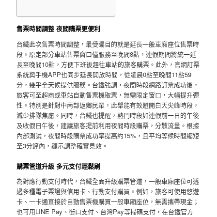
售票時間調整 夜間購票更便利
台鐵此次售票時間調整，最受矚目的就是延長一般車廂座位售票時
段。原定部分車站售票窗口僅服務至晚間8點，連假期間將統一延
長至晚間10點，方便下班後趕往車站的旅客購票。此外，官網訂票
系統與手機APP也同步延長開放時間，從凌晨0點至晚間11點59
分，幾乎全天候提供服務。台鐵強調，夜間時段網路訂票成功後，
旅客可至超商或車站自動售票機取票，無需限定窗口，大幅提升彈
性。特別是針對中南部返鄉民眾，此舉能有效避開白天尖峰時段，
減少排隊焦慮。同時，台鐵也提醒，熱門時段如連假前一日的午後
及收假日午後，建議旅客提前利用夜間時段購票，分散流量。根據
內部測試，夜間時段購票成功率提高約15%，且平均等候時間縮短
至3分鐘內，顯示調整確實見效。
購票管道升級 多元支付輕鬆刷
為對應行動支付時代，台鐵全面升級購票管道，一般車廂座位可透
過多種電子票證與信用卡、行動支付購買。例如，旅客可使用悠遊
卡、一卡通直接於自動售票機購買一般車廂座位，無需攜帶現金；
也可用LINE Pay、街口支付、台灣Pay等掃碼支付，在台鐵官方