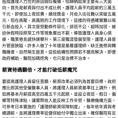
造成護理人力荒的原因錯綜複雜，但歸納起來主要有三大面
向。首先是薪資與付出不成比例，護理人員平均起薪約三萬五
千元，即使加上夜班費、績效獎金，月收入往往難以突破五萬
元，但在高壓、高風險的工作環境下，這樣的待遇確實難以吸
引新血投入。其次是勞動條件惡化，排班不公、超時加班、被
迫休假時段照常工作等現象層出不窮，導致護理人員身心俱
疲，職業倦怠感快速攀升。第三是職涯發展受限，護理人員晉
升管道狹隘，許多人做了十年還是基層護理師，缺乏進修與轉
職機會，自然萌生退意。這些結構性問題若不徹底解決，即便
政府補助、醫院加碼挖角，也只是治標不治本。
薪資待遇翻倍，才能打破低薪魔咒
要提高護理人員留任意願，薪資改革必須列為首要目標。政府
應比照其他受僱醫事人員，將護理人員薪資基準往上調升，例
如將基本月薪提高至四萬五千元起跳，並設立夜班、假日、偏
鄉等特殊津貼，讓實際收入能反映工作辛勞。醫療機構方面，
可參考日本實施的「護理師薪資保障制度」，每年依年資與考
績調薪，並將護理費率從健保給付中獨立出來，確保醫院有足