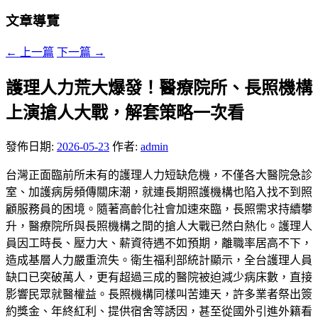
文章導覽
←
上一篇
下一篇
→
護理人力荒大爆發！醫療院所、長照機構
上演搶人大戰，解套策略一次看
發佈日期:
2026-05-23
作者:
admin
台灣正面臨前所未有的護理人力短缺危機，不僅各大醫院急診
室、加護病房頻傳關床潮，就連長期照護機構也陷入找不到照
顧服務員的困境。隨著高齡化社會加速來臨，長照需求持續攀
升，醫療院所與長照機構之間的搶人大戰已然白熱化。護理人
員因工時長、壓力大、薪資待遇不如預期，離職率居高不下，
造成基層人力嚴重流失。衛生福利部統計顯示，全台護理人員
缺口已突破萬人，更有超過三成的醫院被迫減少病床數，直接
影響民眾就醫權益。長照機構同樣叫苦連天，許多業者祭出簽
約獎金、年終紅利、提供宿舍等誘因，甚至從國外引進外籍看