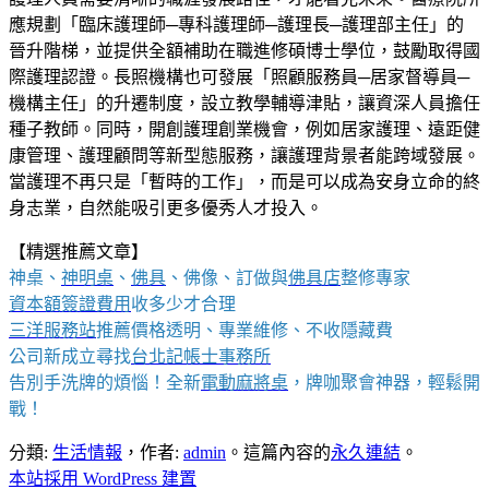
應規劃「臨床護理師─專科護理師─護理長─護理部主任」的
晉升階梯，並提供全額補助在職進修碩博士學位，鼓勵取得國
際護理認證。長照機構也可發展「照顧服務員─居家督導員─
機構主任」的升遷制度，設立教學輔導津貼，讓資深人員擔任
種子教師。同時，開創護理創業機會，例如居家護理、遠距健
康管理、護理顧問等新型態服務，讓護理背景者能跨域發展。
當護理不再只是「暫時的工作」，而是可以成為安身立命的終
身志業，自然能吸引更多優秀人才投入。
【精選推薦文章】
神桌、
神明桌
、
佛具
、佛像、訂做與
佛具店
整修專家
資本額簽證費用
收多少才合理
三洋服務站
推薦價格透明、專業維修、不收隱藏費
公司新成立尋找
台北記帳士事務所
告別手洗牌的煩惱！全新
電動麻將桌
，牌咖聚會神器，輕鬆開
戰！
分類:
生活情報
，作者:
admin
。這篇內容的
永久連結
。
本站採用 WordPress 建置