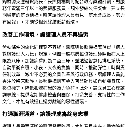
夠財源支應薪資成長。長照機構則可配合政府獎勵計劃，對服
務年資滿三年以上的照顧服務員，額外發給久任獎金，建立長
期穩定的薪資結構。唯有讓護理人員看見「薪水會成長、努力
有回報」，才能從根源終結低薪循環。
改善工作環境，讓護理人員不再過勞
勞動條件的優化同樣刻不容緩。醫院與長照機構應落實「病人
數與護理人力比」規定，例如一般病房每位護理師照顧病人上
限為八床，加護病房則為二至三床，並透過智慧化排班系統，
自動平衡白班、小夜、大夜的負擔。同時，推動彈性工時與責
任制改革，減少不必要的文書作業與行政庶務，讓護理人員能
專注於臨床照護。長照機構則可導入智慧輔具如自動翻身床、
移位機等，降低搬運病患的體力負荷。此外，設立員工心理諮
詢專線、提供定期健康檢查與團保，打造友善、支持性的工作
文化，才能有效遏止過勞離職的惡性循環。
打通職涯通道，讓護理成為終身志業
護理人員需要清晰的職涯發展路徑，才能看見未來。醫療院所