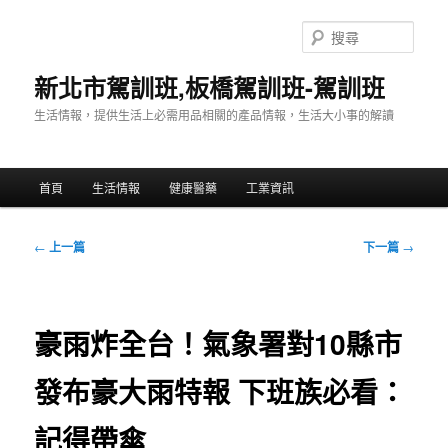
跳
至
搜
主
尋
要
新北市駕訓班,板橋駕訓班-駕訓班
內
生活情報，提供生活上必需用品相關的產品情報，生活大小事的解讀
容
主
首頁
生活情報
健康醫藥
工業資訊
要
選
單
文
←
上一篇
下一篇
→
章
導
覽
豪雨炸全台！氣象署對10縣市
發布豪大雨特報 下班族必看：
記得帶傘