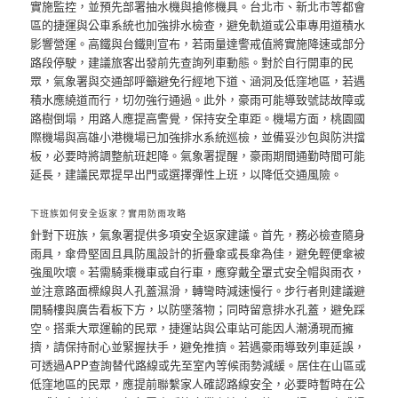
實施監控，並預先部署抽水機與搶修機具。台北市、新北市等都會
區的捷運與公車系統也加強排水檢查，避免軌道或公車專用道積水
影響營運。高鐵與台鐵則宣布，若雨量達警戒值將實施降速或部分
路段停駛，建議旅客出發前先查詢列車動態。對於自行開車的民
眾，氣象署與交通部呼籲避免行經地下道、涵洞及低窪地區，若遇
積水應繞道而行，切勿強行通過。此外，豪雨可能導致號誌故障或
路樹倒塌，用路人應提高警覺，保持安全車距。機場方面，桃園國
際機場與高雄小港機場已加強排水系統巡檢，並備妥沙包與防洪擋
板，必要時將調整航班起降。氣象署提醒，豪雨期間通勤時間可能
延長，建議民眾提早出門或選擇彈性上班，以降低交通風險。
下班族如何安全返家？實用防雨攻略
針對下班族，氣象署提供多項安全返家建議。首先，務必檢查隨身
雨具，傘骨堅固且具防風設計的折疊傘或長傘為佳，避免輕便傘被
強風吹壞。若需騎乘機車或自行車，應穿戴全罩式安全帽與雨衣，
並注意路面標線與人孔蓋濕滑，轉彎時減速慢行。步行者則建議避
開騎樓與廣告看板下方，以防墜落物；同時留意排水孔蓋，避免踩
空。搭乘大眾運輸的民眾，捷運站與公車站可能因人潮湧現而擁
擠，請保持耐心並緊握扶手，避免推擠。若遇豪雨導致列車延誤，
可透過APP查詢替代路線或先至室內等候雨勢減緩。居住在山區或
低窪地區的民眾，應提前聯繫家人確認路線安全，必要時暫時在公