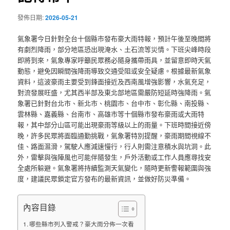
發佈日期:
2026-05-21
氣象署今日針對全台十個縣市發布豪大雨特報，預計午後至晚間將
有劇烈降雨，部分地區恐出現淹水、土石流等災情。下班尖峰時段
即將到來，氣象專家呼籲民眾務必隨身攜帶雨具，並留意即時天氣
動態，避免因瞬間強降雨導致交通受阻或安全疑慮。根據最新氣象
資料，這波豪雨主要受到鋒面接近及西南風增強影響，水氣充足，
對流發展旺盛，尤其西半部及東北部地區需嚴防短延時強降雨。氣
象署已針對台北市、新北市、桃園市、台中市、彰化縣、南投縣、
雲林縣、嘉義縣、台南市、高雄市等十個縣市發布豪雨或大雨特
報，其中部分山區可能出現豪雨等級以上的雨量。下班時間接近傍
晚，許多民眾將面臨通勤挑戰，氣象署特別提醒，豪雨期間視線不
佳、路面濕滑，駕駛人應減速慢行，行人則需注意積水與坑洞。此
外，雷擊與強陣風也可能伴隨發生，戶外活動或工作人員應尋找安
全處所躲避。氣象署將持續監測天氣變化，隨時更新警報範圍與強
度，建議民眾鎖定官方發布的最新資訊，並做好防災準備。
內容目錄
哪些縣市列入警戒？豪大雨分佈一次看