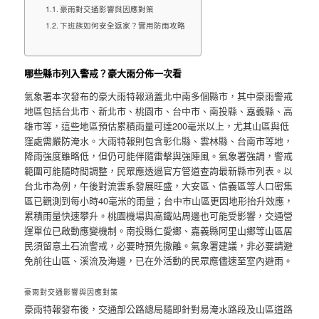
豪雨對交通影響與因應對策
下班族如何安全返家？實用防雨攻略
哪些縣市列入警戒？豪大雨分佈一次看
氣象署本次發布的豪大雨特報涵蓋北中南多個縣市，其中豪雨警戒
地區包括台北市、新北市、桃園市、台中市、南投縣、嘉義縣、高
雄市等，這些地區預估累積雨量可達200毫米以上，尤其山區與低
窪處需嚴防淹水。大雨特報則包含彰化縣、雲林縣、台南市等地，
降雨強度雖略低，但仍可能伴隨雷擊與強陣風。氣象署強調，警戒
範圍可能隨時間調整，民眾應透過官方管道查詢最新縣市列表。以
台北市為例，午後對流雲系發展旺盛，大安區、信義區等人口密集
區已觀測到每小時40毫米的雨量；台中市山區更因地形抬升效應，
累積雨量快速攀升。桃園機場與高鐵站周邊也可能受影響，交通營
運單位已啟動應變機制。南投縣仁愛鄉、嘉義縣阿里山鄉等山區居
民須留意土石流警戒，必要時預先撤離。氣象署建議，非必要請避
免前往山區、溪流及海邊，已在外活動的民眾應儘速至室內避雨。
豪雨對交通影響與因應對策
豪雨特報發布後，交通部公路總局隨即針對易淹水路段及山區道路