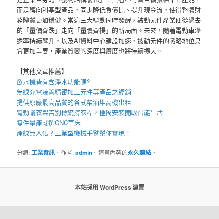
而是轉向利基型產品，同步降低負債比、提升現金流，使得整體財
務體質更加穩健。當這三大驅動同時發酵，被動元件產業便從過去
的「量價齊跌」走向「量價齊揚」的新局面。未來，隨著電動車滲
透率持續攀升，以及AI資料中心建設加速，被動元件的戰略地位只
會更加重要，產業質變的深度與廣度也將持續擴大。
【其他文章推薦】
飲水機
皆有含淨水功能嗎?
無線充電裝
置
精密加工元件等產品之經銷
提供原廠最高品質的各式柴油
堆高機
出租
電動曬衣架
告別傳統撐衣桿，極簡安裝開啟智能生活
零件量產就選
CNC車床
產線無人化？
工業型機械手臂
幫你實現！
分類:
工業資訊
，作者:
admin
。這篇內容的
永久連結
。
本站採用 WordPress 建置