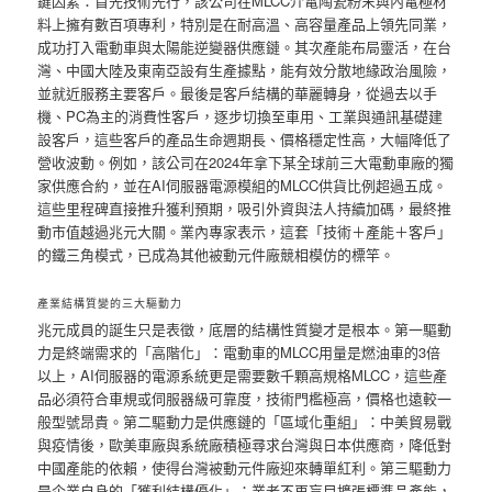
鍵因素：首先技術先行，該公司在MLCC介電陶瓷粉末與內電極材
料上擁有數百項專利，特別是在耐高溫、高容量產品上領先同業，
成功打入電動車與太陽能逆變器供應鏈。其次產能布局靈活，在台
灣、中國大陸及東南亞設有生產據點，能有效分散地緣政治風險，
並就近服務主要客戶。最後是客戶結構的華麗轉身，從過去以手
機、PC為主的消費性客戶，逐步切換至車用、工業與通訊基礎建
設客戶，這些客戶的產品生命週期長、價格穩定性高，大幅降低了
營收波動。例如，該公司在2024年拿下某全球前三大電動車廠的獨
家供應合約，並在AI伺服器電源模組的MLCC供貨比例超過五成。
這些里程碑直接推升獲利預期，吸引外資與法人持續加碼，最終推
動市值越過兆元大關。業內專家表示，這套「技術＋產能＋客戶」
的鐵三角模式，已成為其他被動元件廠競相模仿的標竿。
產業結構質變的三大驅動力
兆元成員的誕生只是表徵，底層的結構性質變才是根本。第一驅動
力是終端需求的「高階化」：電動車的MLCC用量是燃油車的3倍
以上，AI伺服器的電源系統更是需要數千顆高規格MLCC，這些產
品必須符合車規或伺服器級可靠度，技術門檻極高，價格也遠較一
般型號昂貴。第二驅動力是供應鏈的「區域化重組」：中美貿易戰
與疫情後，歐美車廠與系統廠積極尋求台灣與日本供應商，降低對
中國產能的依賴，使得台灣被動元件廠迎來轉單紅利。第三驅動力
是企業自身的「獲利結構優化」：業者不再盲目擴張標準品產能，