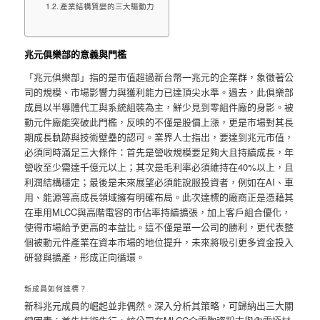
產業結構質變的三大驅動力
兆元俱樂部的意義與門檻
「兆元俱樂部」指的是市值超過新台幣一兆元的企業群，象徵著公
司的規模、市場影響力與獲利能力已達頂尖水準。過去，此俱樂部
成員以半導體代工與系統組裝為主，鮮少見到零組件廠的身影。被
動元件廠能突破此門檻，反映的不僅是股價上漲，更是市場對其長
期成長軌跡與技術壁壘的認可。業界人士指出，要達到兆元市值，
必須同時滿足三大條件：首先是營收規模要足夠大且持續成長，年
營收至少需達千億元以上；其次是毛利率必須維持在40%以上，且
利潤結構穩定；最後是未來展望必須能說服投資者，例如在AI、車
用、能源等高成長領域擁有明確布局。此次達標的廠商正是憑藉其
在車用MLCC與高階電容的市佔率持續擴張，加上客戶組合優化，
使得市場給予更高的本益比。這不僅是單一公司的勝利，更代表整
個被動元件產業在資本市場的地位提升，未來將吸引更多資金投入
研發與擴產，形成正向循環。
新成員如何達標？
新科兆元成員的崛起並非偶然。深入分析其策略，可歸納出三大關