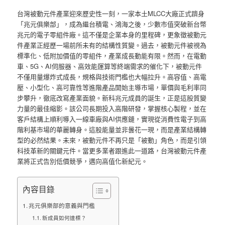
台灣被動元件產業迎來歷史性一刻，一家本土MLCC大廠正式躋身
「兆元俱樂部」，成為繼台積電、鴻海之後，少數市值突破新台幣
兆元的電子零組件廠。這不僅是企業本身的里程碑，更象徵被動元
件產業正經歷一場前所未有的結構性質變。過去，被動元件被視為
標準化、低附加價值的零組件，產業成長動能有限。然而，在電動
車、5G、AI伺服器、高效能運算等終端需求的催化下，被動元件
不僅用量爆炸式成長，規格與技術門檻也大幅拉升。高容值、高電
壓、小型化、高可靠性等進階產品開始主導市場，單價與毛利率同
步攀升，徹底改寫產業面貌。新科兆元成員的誕生，正是這股質變
力量的最佳縮影。該公司長期投入高階研發，掌握核心製程，並在
客戶結構上順利導入一線車廠與AI供應鏈，實現從消費性電子到高
階利基市場的華麗轉身。這股能量並非曇花一現，而是產業結構轉
型的必然結果。未來，被動元件不再只是「被動」角色，而是引領
科技革新的關鍵元件。當更多業者跟進此一道路，台灣被動元件產
業將正式告別低價競爭，邁向高值化新紀元。
內容目錄
兆元俱樂部的意義與門檻
新成員如何達標？