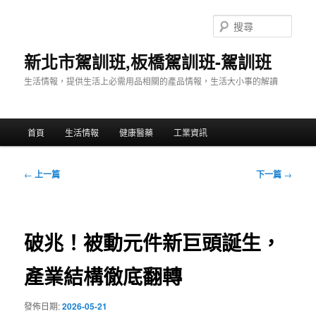
跳
至
搜
主
尋
要
新北市駕訓班,板橋駕訓班-駕訓班
內
生活情報，提供生活上必需用品相關的產品情報，生活大小事的解讀
容
主
首頁
生活情報
健康醫藥
工業資訊
要
選
單
文
←
上一篇
下一篇
→
章
導
覽
破兆！被動元件新巨頭誕生，
產業結構徹底翻轉
發佈日期:
2026-05-21