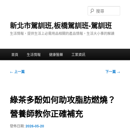
跳
至
搜
主
尋
要
新北市駕訓班,板橋駕訓班-駕訓班
內
生活情報，提供生活上必需用品相關的產品情報，生活大小事的解讀
容
主
首頁
生活情報
健康醫藥
工業資訊
要
選
單
文
←
上一篇
下一篇
→
章
導
覽
綠茶多酚如何助攻脂肪燃燒？
營養師教你正確補充
發佈日期:
2026-05-20