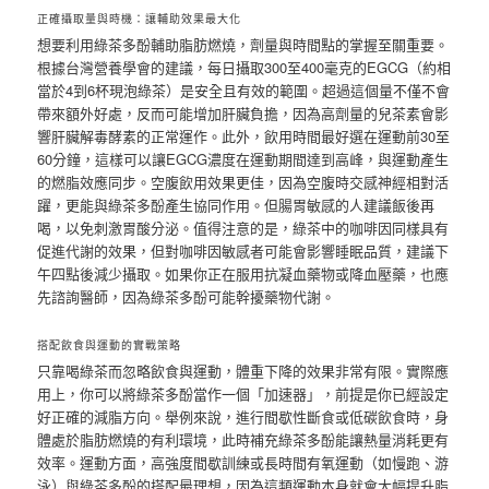
正確攝取量與時機：讓輔助效果最大化
想要利用綠茶多酚輔助脂肪燃燒，劑量與時間點的掌握至關重要。
根據台灣營養學會的建議，每日攝取300至400毫克的EGCG（約相
當於4到6杯現泡綠茶）是安全且有效的範圍。超過這個量不僅不會
帶來額外好處，反而可能增加肝臟負擔，因為高劑量的兒茶素會影
響肝臟解毒酵素的正常運作。此外，飲用時間最好選在運動前30至
60分鐘，這樣可以讓EGCG濃度在運動期間達到高峰，與運動產生
的燃脂效應同步。空腹飲用效果更佳，因為空腹時交感神經相對活
躍，更能與綠茶多酚產生協同作用。但腸胃敏感的人建議飯後再
喝，以免刺激胃酸分泌。值得注意的是，綠茶中的咖啡因同樣具有
促進代謝的效果，但對咖啡因敏感者可能會影響睡眠品質，建議下
午四點後減少攝取。如果你正在服用抗凝血藥物或降血壓藥，也應
先諮詢醫師，因為綠茶多酚可能幹擾藥物代謝。
搭配飲食與運動的實戰策略
只靠喝綠茶而忽略飲食與運動，體重下降的效果非常有限。實際應
用上，你可以將綠茶多酚當作一個「加速器」，前提是你已經設定
好正確的減脂方向。舉例來說，進行間歇性斷食或低碳飲食時，身
體處於脂肪燃燒的有利環境，此時補充綠茶多酚能讓熱量消耗更有
效率。運動方面，高強度間歇訓練或長時間有氧運動（如慢跑、游
泳）與綠茶多酚的搭配最理想，因為這類運動本身就會大幅提升脂