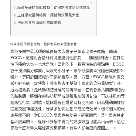
綠茶多酚的燃脂機制：從抑制吸收到促進氧化
正確攝取量與時機：讓輔助效果最大化
搭配飲食與運動的實戰策略
綠茶多酚的燃脂機制：從抑制吸收到促進氧化
綠茶多酚中最活躍的成員是表沒食子兒茶素沒食子酸酯，簡稱
EGCG。這種化合物能夠與脂肪消化酵素——胰脂酶結合，使其活
性下降約30%。也就是說，當你吃下一頓高油脂的餐點時，EGCG
會干擾油脂分解成可吸收的小分子，讓部分脂肪直接隨著糞便排出
體外，等同於間接減少了熱量攝取。另一方面，EGCG還能刺激交
感神經系統，促使腎上腺素與去甲基腎上腺素的分泌量短暫上升，
這兩種激素正是啟動脂肪分解的關鍵訊號。它們會激活脂肪細胞內
的脂肪酶，將儲存的脂肪切開成游離脂肪酸與甘油，再送往肌肉等
組織進行氧化燃燒。這個過程在運動時特別明顯，因為運動同樣會
提高交感神經活性，綠茶多酚與運動形成加成效果。但每個人的代
謝基因不同，對EGCG的反應也有差異。研究顯示，某些帶有特定
基因變異的人，從綠茶多酚中得到的燃脂效益可能高出兩倍。這也
是為什麼有些人喝綠茶效果顯著，有些人卻無感的原因之一。