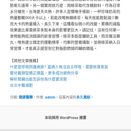
肪氧化速率。另一個實用技巧是：用綠茶取代含糖飲料，作為日常
水分補充。台灣夏天炎熱，許多人習慣喝手搖飲，一杯珍珠奶茶的
熱量動輒500大卡以上，若能改喝無糖綠茶，每天就能輕鬆減少數
百大卡的熱量攝入。長久下來，這種看似微小的改變，累積的減脂
效果遠比單靠綠茶多酚本身的影響更巨大。請記住，沒有任何單一
食物能夠抵消錯誤的飲食習慣。綠茶多酚是輔助工具，而非魔法藥
丸。唯有建立穩定的運動頻率、均衡的營養攝取，並將綠茶納入日
常習慣，才能真正感受到它對脂肪燃燒的輔助價值。
【其他文章推薦】
什麼是
呼吸照護
病房? 當病人無法自主呼吸，需要依靠氧氣
嬰兒戴
頭型
矯正頭盔，更多成功案例分享
解析腎臟功能告訴你為什麼要
洗腎
台北中醫減肥
分類:
健康醫藥
，作者:
admin
。這篇內容的
永久連結
。
本站採用 WordPress 建置