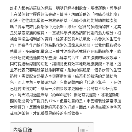
許多人都有過這樣的經驗：明明已經控制飲食、規律運動，體重卻
卡在某個數字遲遲無法突破。這時，坊間流傳的「喝綠茶就能瘦」
說法，往往成為最後一根救命稻草。但綠茶真的能幫助燃燒脂肪
嗎？答案或許比你想像中更複雜。綠茶中富含的多酚類物質，尤其
是兒茶素家族的成員，一直被科學界視為調節代謝的潛力成分。根
據台灣衛生福利部的資料，綠茶多酚具有抗氧化、抗發炎的生理作
用，而這些作用恰巧與脂肪代謝的環節息息相關。當我們攝取過多
熱量時，多餘的能量會以三酸甘油酯的形式儲存在脂肪細胞中。綠
茶多酚能夠透過抑制某些消化酵素的活性，減少脂肪的吸收效率，
同時促進粒線體的活動，讓細胞更有效率地燃燒脂肪酸。不過，這
並不代表只要喝綠茶就能躺著瘦。脂肪的燃燒是一個多步驟的生理
過程，需要配合熱量赤字與運動刺激，綠茶多酚扮演的是輔助角
色，而非主角。更精確地說，它像是體內的「代謝小幫手」，在你
已經付出努力時，讓每一步燃脂效果更顯著。台灣有不少研究指
出，每天飲用適量綠茶（約600毫升）搭配有氧運動，可讓運動期
間的脂肪氧化率提升約17%。但要注意的是，市售罐裝綠茶常添加
大量糖分，反而會抵銷綠茶多酚的好處。因此，選擇無糖的冷泡茶
或現沖茶葉，才能獲得最純粹的多酚營養。
內容目錄