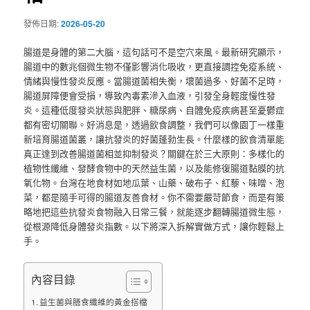
發佈日期:
2026-05-20
腸道是身體的第二大腦，這句話可不是空穴來風。最新研究顯示，
腸道中的數兆個微生物不僅影響消化吸收，更直接調控免疫系統、
情緒與慢性發炎反應。當腸道菌相失衡，壞菌過多、好菌不足時，
腸道屏障便會受損，導致內毒素滲入血液，引發全身輕度慢性發
炎。這種低度發炎狀態與肥胖、糖尿病、自體免疫疾病甚至憂鬱症
都有密切關聯。好消息是，透過飲食調整，我們可以像園丁一樣重
新培育腸道菌叢，讓抗發炎的好菌蓬勃生長。什麼樣的飲食清單能
真正達到改善腸道菌相並抑制發炎？關鍵在於三大原則：多樣化的
植物性纖維、發酵食物中的天然益生菌，以及能修復腸道黏膜的抗
氧化物。台灣在地食材如地瓜葉、山藥、破布子、紅藜、味噌、泡
菜，都是隨手可得的腸道友善食材。你不需要嚴苛節食，而是有策
略地把這些抗發炎食物融入日常三餐，就能逐步翻轉腸道微生態，
從根源降低身體發炎指數。以下將深入拆解實做方式，讓你輕鬆上
手。
內容目錄
益生菌與膳食纖維的黃金搭檔