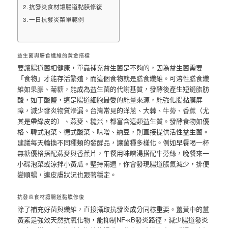
抗發炎食材讓腸道黏膜修復
一日抗發炎菜單範例
益生菌與膳食纖維的黃金搭檔
要讓腸道菌相健康，單靠補充益生菌是不夠的，因為益生菌需要
「食物」才能存活繁殖，而這個食物就是膳食纖維。可溶性膳食纖
維如果膠、菊糖，能成為益生菌的代謝基質，發酵後產生短鏈脂肪
酸，如丁酸鹽，這是腸道細胞最愛的能量來源，能強化腸黏膜屏
障，減少發炎物質滲漏。台灣常見的洋蔥、大蒜、牛蒡、香蕉（尤
其是帶綠皮的）、燕麥、糙米，都富含這類益生質。發酵食物如優
格、韓式泡菜、德式酸菜、味噌、納豆，則直接提供活性益生菌。
建議每天輪換不同種類的發酵品，讓菌種多樣化。例如早餐喝一杯
無糖優格搭配燕麥與香蕉片，午餐用味噌湯搭配牛蒡絲，晚餐來一
小碟泡菜或涼拌小黃瓜。堅持兩週，你會發現腸道脹氣減少，排便
變順暢，連皮膚狀況也跟著穩定。
抗發炎食材讓腸道黏膜修復
除了補充好菌與纖維，直接攝取抗發炎成分同樣重要。薑黃中的薑
黃素是強效天然抗氧化物，能抑制NF-κB發炎路徑，減少腸道發炎