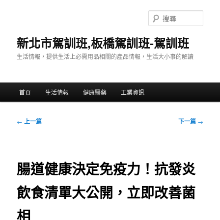
跳
至
搜
主
尋
要
新北市駕訓班,板橋駕訓班-駕訓班
內
生活情報，提供生活上必需用品相關的產品情報，生活大小事的解讀
容
主
首頁
生活情報
健康醫藥
工業資訊
要
選
單
文
←
上一篇
下一篇
→
章
導
覽
腸道健康決定免疫力！抗發炎
飲食清單大公開，立即改善菌
相