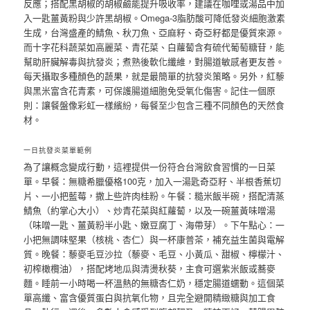
反應；搭配黑胡椒的胡椒鹼能提升吸收率，建議在咖哩或湯品中加
入一匙薑黃粉與少許黑胡椒。Omega-3脂肪酸可降低發炎細胞激素
生成，台灣盛產的鯖魚、秋刀魚、亞麻籽、奇亞籽都是優質來源。
而十字花科蔬菜如高麗菜、青花菜、白蘿蔔含有硫代葡萄糖苷，能
幫助肝臟解毒與抗發炎；煮熟後軟化纖維，對腸道敏感者更友善。
每天攝取多種顏色的蔬果，就是最簡單的抗發炎策略。另外，紅藜
與黑米富含花青素，可保護腸道細胞免受氧化傷害。記住一個原
則：讓餐盤像彩虹一樣繽紛，每餐至少包含三種不同顏色的天然食
材。
一日抗發炎菜單範例
為了讓概念變成行動，這裡提供一份符合台灣飲食習慣的一日菜
單。早餐：無糖希臘優格100克，加入一湯匙奇亞籽、半根香蕉切
片、一小把藍莓，撒上些許肉桂粉。午餐：糙米飯半碗，搭配清蒸
鯖魚（約掌心大小）、炒青花菜與紅蘿蔔，以及一碗薑黃味噌湯
（味噌一匙、薑黃粉半小匙、嫩豆腐丁、海帶芽）。下午點心：一
小把無調味堅果（核桃、杏仁）與一杯康普茶，補充益生菌與電解
質。晚餐：藜麥毛豆沙拉（藜麥、毛豆、小黃瓜、甜椒、檸檬汁、
初榨橄欖油），搭配烤地瓜與清燙秋葵，主食可選紫米飯或蕎麥
麵。睡前一小時喝一杯溫熱的無糖杏仁奶，穩定腸道蠕動。這個菜
單高纖、富含優質蛋白與抗氧化物，且完全避開精緻糖與加工食