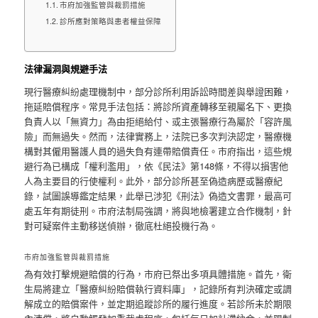
市府加強監管與裁罰措施
診所應對策略與患者權益保障
法律漏洞與規避手法
現行醫療糾紛處理機制中，部分診所利用訴訟時間差與舉證困難，
拖延賠償程序。常見手法包括：將診所資產轉移至親屬名下、更換
負責人以「無資力」為由拒絕給付、或主張醫療行為屬於「容許風
險」而無過失。然而，法律實務上，法院已多次判決認定，醫療機
構對其僱用醫護人員的過失負有連帶賠償責任。市府指出，這些規
避行為已構成「權利濫用」，依《民法》第148條，不得以損害他
人為主要目的行使權利。此外，部分診所甚至偽造病歷或醫療紀
錄，試圖誤導鑑定結果，此舉已涉犯《刑法》偽造文書罪，最高可
處五年有期徒刑。市府法制局強調，將與地檢署建立合作機制，針
對可疑案件主動移送偵辦，徹底杜絕投機行為。
市府加強監管與裁罰措施
為有效打擊規避賠償的行為，市府已祭出多項具體措施。首先，衛
生局將建立「醫療糾紛賠償執行資料庫」，記錄所有判決確定或調
解成立的賠償案件，並定期追蹤診所的履行進度。若診所未於期限