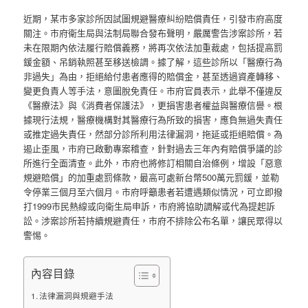
近期，某市多家診所因試圖規避醫療糾紛賠償責任，引發市府高度
關注。市府衛生局與法制局聯合發布聲明，嚴厲警告涉案診所，若
未在限期內依法履行賠償義務，將再次依法加重裁處，包括提高罰
鍰金額、吊銷執照甚至移送檢調。據了解，這些診所以「醫療行為
非過失」為由，拒絕給付患者應得的賠償金，甚至透過資產轉移、
變更負責人等手法，意圖脫免責任。市府官員表示，此舉不僅違反
《醫療法》與《消費者保護法》，更損害患者權益與醫療信譽。根
據現行法規，醫療機構對其醫療行為所致的損害，應負無過失責任
或推定過失責任，然部分診所利用法律漏洞，拖延或拒絕賠償。為
遏止歪風，市府已啟動專案稽查，針對過去三年內有賠償爭議的診
所進行全面清查。此外，市府也將修訂相關自治條例，增設「惡意
規避賠償」的加重處罰條款，最高可處新台幣500萬元罰鍰，並勒
令停業三個月至六個月。市府呼籲患者若遭遇類似情況，可立即撥
打1999市民熱線或向衛生局申訴，市府將協助調解或代為提起訴
訟。涉案診所若持續規避責任，市府不排除公布名單，讓民眾得以
警惕。
內容目錄
法律漏洞與規避手法