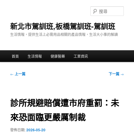
跳
至
搜
主
尋
要
新北市駕訓班,板橋駕訓班-駕訓班
內
生活情報，提供生活上必需用品相關的產品情報，生活大小事的解讀
容
主
首頁
生活情報
健康醫藥
工業資訊
要
選
單
文
←
上一篇
下一篇
→
章
導
覽
診所規避賠償遭市府重罰：未
來恐面臨更嚴厲制裁
發佈日期:
2026-05-20