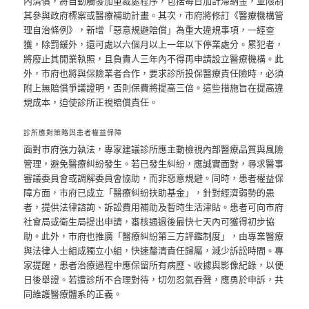
內清償，將自動觸發加重裁處程序，包括每日加計滯納金，並限制
其參與政府標案或醫療補助計畫。其次，市府將修訂《醫療機構管
理自治條例》，新增「惡意規避賠償」為重大違規事項，一經查
獲，除罰鍰外，還可處以六個月以上一年以下停業處分。累犯者，
將廢止其開業執照，且負責人三年內不得再申請設立醫療機構。此
外，市府也將與保險業者合作，要求診所投保醫療責任險時，必須
附上無賠償爭議證明，否則保費將提高三倍。這些措施旨在提高違
規成本，迫使診所正視賠償責任。
診所應對策略與患者權益保障
面對市府強力執法，專家建議診所應主動檢視內部醫療品質與風險
管理，避免醫療糾紛發生。若已發生糾紛，應誠實面對，尋求醫事
審議委員會或調解委員會協助，而非惡意規避。同時，患者權益保
障方面，市府已成立「醫療糾紛扶助基金」，針對經濟弱勢的患
者，提供法律諮詢、訴訟費用補助及暫時生活津貼。患者可向市府
社會局或衛生局提出申請，審核通過後最快七天內可獲得初步協
助。此外，市府也推廣「醫療糾紛第三方評鑑制度」，由專業醫療
與法律人士組成獨立小組，快速釐清責任歸屬，減少訴訟時間。專
家提醒，患者治療過程中應保留所有病歷、收據與影像紀錄，以便
日後舉證。若遭診所不合理對待，切勿忍氣吞聲，應勇於申訴，共
同維護醫療體系的正義。