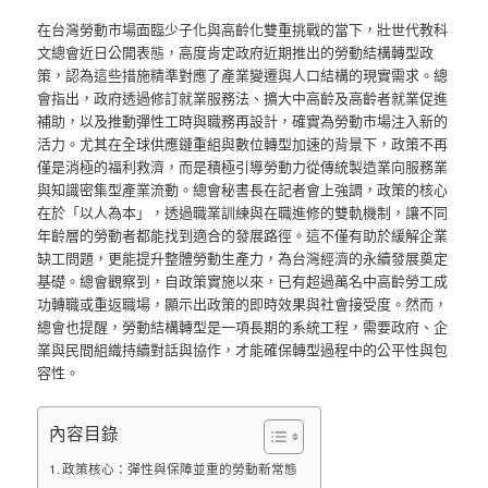
在台灣勞動市場面臨少子化與高齡化雙重挑戰的當下，壯世代教科
文總會近日公開表態，高度肯定政府近期推出的勞動結構轉型政
策，認為這些措施精準對應了產業變遷與人口結構的現實需求。總
會指出，政府透過修訂就業服務法、擴大中高齡及高齡者就業促進
補助，以及推動彈性工時與職務再設計，確實為勞動市場注入新的
活力。尤其在全球供應鏈重組與數位轉型加速的背景下，政策不再
僅是消極的福利救濟，而是積極引導勞動力從傳統製造業向服務業
與知識密集型產業流動。總會秘書長在記者會上強調，政策的核心
在於「以人為本」，透過職業訓練與在職進修的雙軌機制，讓不同
年齡層的勞動者都能找到適合的發展路徑。這不僅有助於緩解企業
缺工問題，更能提升整體勞動生產力，為台灣經濟的永續發展奠定
基礎。總會觀察到，自政策實施以來，已有超過萬名中高齡勞工成
功轉職或重返職場，顯示出政策的即時效果與社會接受度。然而，
總會也提醒，勞動結構轉型是一項長期的系統工程，需要政府、企
業與民間組織持續對話與協作，才能確保轉型過程中的公平性與包
容性。
內容目錄
政策核心：彈性與保障並重的勞動新常態