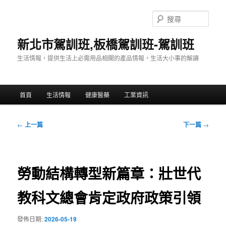
跳
至
搜
主
尋
要
新北市駕訓班,板橋駕訓班-駕訓班
內
生活情報，提供生活上必需用品相關的產品情報，生活大小事的解讀
容
主
首頁
生活情報
健康醫藥
工業資訊
要
選
單
文
←
上一篇
下一篇
→
章
導
覽
勞動結構轉型新篇章：壯世代
教科文總會肯定政府政策引領
發佈日期:
2026-05-19