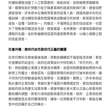
的補助課程涵蓋了人工智慧應用、綠能技術、長照服務等關鍵領
域，確實有助於勞動力從夕陽產業順利過渡到新興行業。總會田野
調查發現，許多原本在傳統零售業的從業人員，透過為期半年的在
職訓練，成功轉型為電商營運專員或數據分析助理，薪資甚至有所
成長。這種「訓用合一」的模式，不僅降低企業的培訓成本，也提
升了勞動者的職涯安全感。總會建議，未來應進一步擴增高階技術
課程的名額，並針對偏鄉地區提供遠距教學資源，以縮小城鄉之間
的技能落差。
社會共鳴：跨世代合作與世代正義的實踐
壯世代教科文總會最後強調，勞動結構轉型不僅是經濟命題，更是
社會團結的試金石。政府在政策設計中特別納入「世代共好」原
則，例如鼓勵企業建立青銀混合團隊，並提供稅務優惠給聘用中高
齡勞工的僱主。總會認為，這種政策導向有助於打破年齡歧視，讓
不同世代的勞動者能夠互相學習、互補優勢。實際上，許多參與試
點計畫的企業回報，青銀共事不僅提升團隊穩定性，更因為經驗與
創新的結合而產生加乘效果。總會呼籲社會大眾以正面心態看待勞
動結構的調整，將老化視為經驗資產而非負擔。政府、企業與民間
應持續營造友善的職場環境，讓每一位勞動者不分年齡，都能在轉
型中找到屬於自己的舞台。