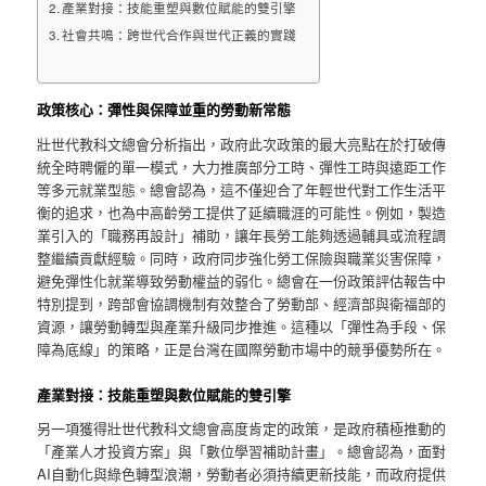
產業對接：技能重塑與數位賦能的雙引擎
社會共鳴：跨世代合作與世代正義的實踐
政策核心：彈性與保障並重的勞動新常態
壯世代教科文總會分析指出，政府此次政策的最大亮點在於打破傳
統全時聘僱的單一模式，大力推廣部分工時、彈性工時與遠距工作
等多元就業型態。總會認為，這不僅迎合了年輕世代對工作生活平
衡的追求，也為中高齡勞工提供了延續職涯的可能性。例如，製造
業引入的「職務再設計」補助，讓年長勞工能夠透過輔具或流程調
整繼續貢獻經驗。同時，政府同步強化勞工保險與職業災害保障，
避免彈性化就業導致勞動權益的弱化。總會在一份政策評估報告中
特別提到，跨部會協調機制有效整合了勞動部、經濟部與衛福部的
資源，讓勞動轉型與產業升級同步推進。這種以「彈性為手段、保
障為底線」的策略，正是台灣在國際勞動市場中的競爭優勢所在。
產業對接：技能重塑與數位賦能的雙引擎
另一項獲得壯世代教科文總會高度肯定的政策，是政府積極推動的
「產業人才投資方案」與「數位學習補助計畫」。總會認為，面對
AI自動化與綠色轉型浪潮，勞動者必須持續更新技能，而政府提供