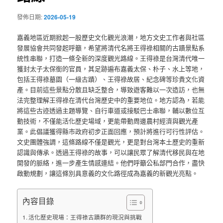
發佈日期:
2026-05-19
嘉義地區近期掀起一股歷史文化觀光浪潮，地方文史工作者與社區
發展協會共同發起呼籲，希望將清代名將王得祿相關的古蹟景點系
統性串聯，打造一條全新的深度觀光路線。王得祿是台灣清代唯一
獲封太子太保銜的官員，其足跡遍布嘉義太保、朴子、水上等地，
包括王得祿墓園（一級古蹟）、王得祿故居、紀念碑等珍貴文化資
產。目前這些景點分散且缺乏整合，導致遊客難以一次造訪，也無
法完整理解王得祿在清代台灣歷史中的重要地位。地方認為，若能
將這些古迹透過主題導覽、自行車道或接駁巴士串聯，輔以數位互
動技術，不僅能活化歷史場域，更能帶動周邊農村經濟與觀光產
業。此倡議獲得縣市政府初步正面回應，預計將進行可行性評估。
文史團體強調，這條路線不僅是觀光，更是對台灣本土歷史的重新
認識與傳承。透過王得祿的故事，可以讓民眾了解清代移民與在地
開發的脈絡，進一步產生情感連結。他們呼籲公私部門合作，盡快
啟動規劃，讓這條別具意義的文化路徑成為嘉義的新觀光亮點。
內容目錄
活化歷史現場：王得祿古蹟群的現況與挑戰