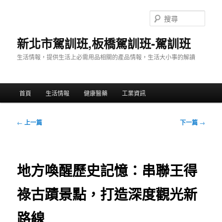
跳
至
搜
主
尋
要
新北市駕訓班,板橋駕訓班-駕訓班
內
生活情報，提供生活上必需用品相關的產品情報，生活大小事的解讀
容
主
首頁
生活情報
健康醫藥
工業資訊
要
選
單
文
←
上一篇
下一篇
→
章
導
覽
地方喚醒歷史記憶：串聯王得
祿古蹟景點，打造深度觀光新
路線