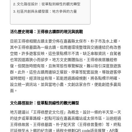
文化路徑設計：從單點到線性的觀光轉型
社區共創與永續發展：地方參與的力量
活化歷史現場：王得祿古蹟群的現況與挑戰
目前王得祿相關古蹟主要分佈在嘉義縣太保市、朴子市及水上鄉，
其中王得祿墓園為一級古蹟，但周邊環境整理與交通連結仍有改善
空間。許多遊客反映，這些景點標示不清，缺乏串聯資訊，自駕者
也常因道路狹小而卻步。地方文史團體指出，王得祿故居雖經修
復，但開放時間有限，且無常態性導覽解說，難以吸引深度旅遊族
群。此外，這些古蹟周邊缺乏餐飲、停車等配套設施，導致遊客停
留時間短，經濟效益有限。若能透過路線規劃，將各點標示明確、
設立統一資訊站，並與當地小農、文創店家合作，便能創造多贏局
面。
文化路徑設計：從單點到線性的觀光轉型
地方建議以「王得祿歷史文化徑」為概念，設計一條約半天至一天
的徒步或單車路線。起點可設在嘉義高鐵站或太保市區，沿途經過
王得祿故居、王得祿墓園、朴子配天宮（王得祿曾重修）等，終點
可延伸至水上鄉的紀念碑。過程中規劃QR code語音導覽、AR重