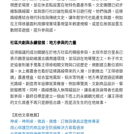
現歷史場景，並在休息點設置在地特色農產市集。文史團體已初步
繪製路線圖，並與旅行社討論包裝成半日遊行程。他們強調，這條
路線應結合現代科技與傳統文史，讓年輕世代也能產生興趣。例如
在王得祿墓園利用擴增實境重現當年敕建規模，或是在故居設置互
動問答遊戲，提升參與感。
社區共創與永續發展：地方參與的力量
這項倡議的成功關鍵在於地方社區的積極參與。太保市部分里長已
表示願意協助維護古蹟周邊環境，並培訓在地導覽志工。朴子市文
史協會則著手蒐集王得祿相關文物與口述歷史，規劃建立數位資料
庫。水上鄉農會也看好這條路線帶來的人潮，計劃推出「王得祿御
膳」農產禮盒，結合當地鳳梨、稻米等特產。地方希望透過這條觀
光路線，創造青年返鄉就業機會，例如導覽員、文創商品設計、餐
飲服務等。同時，路線應融入無障礙設計，讓長者與身障者也能輕
鬆參與。最終目標是建立一個由下而上的永續觀光模式，讓王得祿
的文化資產不再只是靜態古蹟，而是活生生的在地故事。
【其他文章推薦】
神桌、
神明桌
、
佛具
、佛像、訂做與
佛具店
整修專家
用心保護您的商品安全
防損解決方案
看過來
台南熱泵
安裝維修首選高效率、省電又耐用