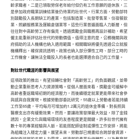
齡求職者，二是已領取勞保老年給付但仍有工作意願的退休族，三
是參加政府職業訓練結業後仍待業的壯世代。行業方面，勞動部特
別鼓勵投入長期缺工的產業，包括製造業、批發零售業、住宿餐飲
業、照顧服務業及運輸倉儲業等。這些行業普遍面臨人力斷層，但
往往對中高齡勞工存有偏見。透過獎勵金與職務再設計補助，希望
僱主能重新評估壯世代的勞動價值。值得注意的是，公務機關與政
府捐助的法人機構也納入適用範圍，相關職缺將優先透過公立就服
機構釋出，確保資訊透明。政策也納入部分彈性工時、部分工時的
工作機會，讓無法全職投入的長者也能選擇適合自己的工作量。
對壯世代職涯的影響與展望
這項政策的推出，有望扭轉社會對「高齡勞工」的負面觀感，並帶
動企業重新思考人力資源策略。從個人層面來看，獎勵金可緩解中
高齡者重返職場初期的經濟壓力，而後續穩定就業更能帶來社會參
與感與自我實現。根據勞動部委託研究，55歲以上勞動者若能持續
工作至65歲，平均每月可增加約1.2萬元的退休金準備，對長照與
醫療支出亦有緩衝效果。然而，要讓政策發揮最大效益，除了金錢
誘因，企業文化與職場環境的友善程度更是關鍵。許多壯世代擁有
數十年的專業經驗與人脈，若能搭配師徒制或彈性工作安排，將能
為組織注入穩定力量。展望未來，勞動部已規畫結合跨部會資源，
例如衛福部的長照人力需求、經濟部的產業升級轉型，以及教育部