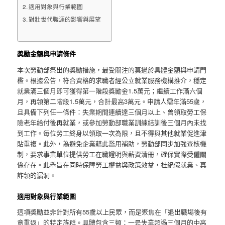
適用對象與行業範圍
對壯世代職涯的影響與展望
獎勵金額與申請條件
本次勞動部祭出的獎勵措施，最受關注的莫過於具體金額與申請門
檻。根據公告，符合資格的求職者經公立就業服務機構推介，穩定
就業滿三個月即可獲得第一階段獎勵金1.5萬元；繼續工作滿六個
月，再領第二階段1.5萬元，合計最高3萬元。申請人需年滿55歲，
且具備下列任一條件：失業期間連續達三個月以上、曾領取勞工保
險老年給付後再就業，或參加勞動部職業訓練結訓後三個月內未找
到工作。每位勞工終身以領取一次為限，且不得與其他就業促進津
貼重複。此外，為避免企業藉此濫用補助，勞動部同步加強查核機
制，要求事業單位提供勞工在職證明與薪資清冊，確保實際受僱關
係存在。此舉旨在同時保障勞工權益與政策效益，杜絕假就業、真
詐領的漏洞。
適用對象與行業範圍
這項獎勵並非針對所有55歲以上民眾，而是聚焦在「退出職場後有
意重返」的特定族群。具體包含三類：一是失業超過三個月的中高