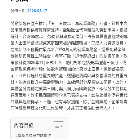
發佈日期:
2026-05-17
勞動部近日宣布推出「五十五歲以上再就業獎勵」計畫，針對中高
齡求職者提供實質經濟支持，鼓勵壯世代重新投入勞動市場。根據
統計，台灣55歲以上勞動參與率長期偏低，許多具備豐富經驗的專
業人士因年齡歧視或家庭因素被迫離開職場，形成人力資源浪費。
這項新制不僅提供最高新台幣3萬元的就業獎勵金，還搭配職業訓
練補助與彈性工時媒合，希望打破「退休即退出」的刻板印象。政
策預計從2025年7月正式上路，適用對象包括失業超過三個月、或
曾領取勞保老年給付後欲重返職場的55歲以上國民。勞動部長表
示，壯世代是社會重要的資產，透過經濟誘因與友善環境的雙重設
計，能有效提升中高齡勞動力，並緩解部分產業缺工問題。此外，
獎勵金分為穩定就業三個月與六個月兩階段發放，確保勞工能長期
適應職場。許多民間團體與企業已表達支持，認為此舉能促進世代
共融與經驗傳承。不過，也有專家提醒，除了金錢獎勵，企業端需
同時調整管理文化與工作流程，才能真正留住壯世代人才。
內容目錄
獎勵金額與申請條件