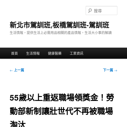
跳
至
搜
主
尋
要
新北市駕訓班,板橋駕訓班-駕訓班
內
生活情報，提供生活上必需用品相關的產品情報，生活大小事的解讀
容
主
首頁
生活情報
健康醫藥
工業資訊
要
選
單
文
←
上一篇
下一篇
→
章
導
覽
55歲以上重返職場領獎金！勞
動部新制讓壯世代不再被職場
淘汰