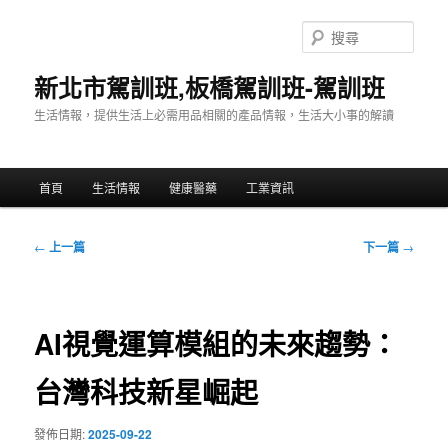
跳
至
搜
主
尋
要
新北市駕訓班,板橋駕訓班-駕訓班
內
生活情報，提供生活上必需用品相關的產品情報，生活大小事的解讀
容
主
首頁
生活情報
健康醫藥
工業資訊
要
選
單
文
←
上一篇
下一篇
→
章
導
覽
AI視覺運算模組的未來趨勢：
台灣科技新星崛起
發佈日期:
2025-09-22