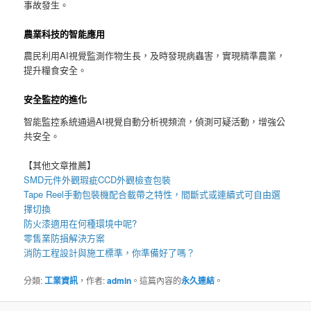
事故發生。
農業科技的智能應用
農民利用AI視覺監測作物生長，及時發現病蟲害，實現精準農業，
提升糧食安全。
安全監控的進化
智能監控系統通過AI視覺自動分析視頻流，偵測可疑活動，增強公
共安全。
【其他文章推薦】
SMD元件外觀瑕疵
CCD外觀檢查包裝
Tape Reel手動包裝機
配合載帶之特性，間斷式或連續式可自由選
擇切換
防火漆
適用在何種環境中呢?
零售業
防損解決方案
消防工程
設計與施工標準，你準備好了嗎？
分類:
工業資訊
，作者:
admin
。這篇內容的
永久連結
。