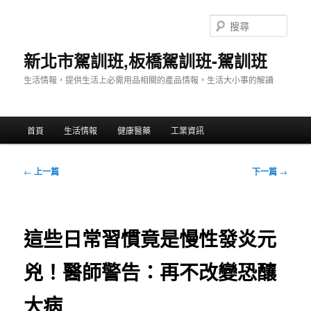
跳
至
搜
主
尋
要
新北市駕訓班,板橋駕訓班-駕訓班
內
生活情報，提供生活上必需用品相關的產品情報，生活大小事的解讀
容
主
首頁
生活情報
健康醫藥
工業資訊
要
選
單
文
←
上一篇
下一篇
→
章
導
覽
這些日常習慣竟是慢性發炎元
兇！醫師警告：再不改變恐釀
大病