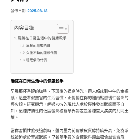
發佈日期:
2025-08-18
內容目錄
隱藏在日常生活中的健康殺手
早餐的甜蜜陷阱
久坐不動的隱形代價
睡眠債的代價
隱藏在日常生活中的健康殺手
早晨那杯香醇的咖啡、下班後的追劇時光、週末賴床到中午的幸福
感，這些看似無害的生活習慣，正悄悄在你的體內點燃慢性發炎的
導火線。研究顯示，超過70%的現代人處於慢性發炎狀態而不自
知，這種持續性的低度發炎被醫學界認定是各種重大疾病的共同土
壤。
當你習慣性熬夜追劇時，體內壓力荷爾蒙皮質醇持續升高，免疫系
統被迫處於警戒狀態。早餐隨手買的含糖飲料讓血糖像坐雲霄飛