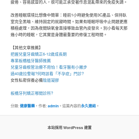
疲倦、容易感冒的人，很可能正承受著作息混亂帶來的免疫失調。
改善睡眠環境比想像中簡單：睡前1小時避免使用3C產品、保持臥
室完全黑暗、維持固定的就寢時間。如果有睡眠呼吸中止問題更應
積極處理，因為夜間缺氧會直接導致血管內皮發炎。別小看每天那
幾小時的睡眠，它其實是身體最重要的修復工程時間。
【其他文章推薦】
把握
兒童牙齒矯正
6-12歲成長期
專業
板橋植牙
醫師推薦
兒童牙齒根管治療
不用怕！看牙醫有小撇步
過40歲拉警報?何時該看「
不孕症
」門診?
女性私密保養必備
陰道凝膠
板橋牙列矯正
哪間診所?
分類:
健康醫藥
，作者:
admin
。這篇內容的
永久連結
。
本站採用 WordPress 建置