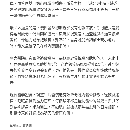
車，血管內壁開始出現微小損傷。辦公室裡一坐就是8小時，缺乏
運動導致肌肉釋放促發炎因子。這些日常行為就像滴水穿石，一點
一滴侵蝕著我們的健康防線。
最令人擔憂的是，慢性發炎初期幾乎沒有明顯症狀。你可能只是覺
得容易疲倦、偶爾關節僵硬、皮膚狀況變差，這些輕微不適常被歸
咎於工作壓力或年紀增長。殊不知，當身體開始頻繁出現小毛病
時，發炎風暴早已在體內醞釀多時。
臺大醫院研究團隊追蹤發現，長期處於慢性發炎狀態的人，未來十
年內罹患糖尿病風險增加3倍，心血管疾病風險提升2.5倍，甚至與
失智症發生率有顯著關聯。更可怕的是，慢性發炎會加速端粒酶縮
短，直接影響細胞老化速度，等於讓生理年齡比實際年齡老得更
快。
現代醫學證實，調整生活習慣能有效降低體內發炎指數。從飲食選
擇、睡眠品質到壓力管理，每個環節都是控制發炎的關鍵。與其等
到疾病纏身才求助醫生，不如現在就檢視那些被忽略的日常細節，
別讓今天的舒適成為明天的健康負債。
早餐的甜蜜陷阱