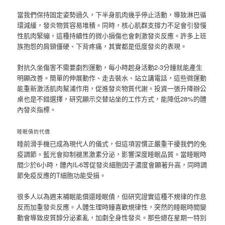
當我們保持固定姿勢過久，下半身肌肉幾乎停止活動，導致淋巴循
環減緩，發炎物質容易堆積。同時，核心肌群支撐力不足會引發慢
性肌肉緊繃，這種持續性的微小損傷也會刺激發炎反應。許多上班
族抱怨的肩頸僵硬、下背疼痛，其實都是低度發炎的表現。
對抗久坐傷害不需要劇烈運動，每小時起身活動2-3分鐘就能產生
明顯改善。簡單的伸展動作、走去裝水、站立講電話，這些微運動
能重新激活肌肉幫浦作用，促進發炎物質代謝。投資一張升降辦公
桌也是不錯選擇，研究顯示交替站坐的工作方式，能降低28%的體
內發炎指標。
睡眠債的代價
睡前滑手機已成為現代人的儀式，但這項習慣正嚴重干擾我們的免
疫調節。藍光會抑制褪黑激素分泌，影響深度睡眠品質。當睡眠時
間少於6小時，體內IL-6等促發炎細胞因子濃度會顯著升高，同時調
節免疫反應的T細胞功能受損。
很多人以為週末補眠能償還睡眠債，但研究證實這種不規律的作息
反而加重發炎反應。人體生理時鐘喜歡規律性，突然的睡眠時間變
動會導致皮質醇分泌紊亂，加劇全身性發炎。那些總在星期一特別