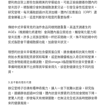
便利商店架上那些包裝精美的早餐組合，可能正偷偷餵養你體內的
發炎因子。精製糖分會刺激細胞激素分泌，引發全身性低度發炎。
研究發現，每天攝取超過25克添加糖，體內C反應蛋白（CRP）濃
度會顯著上升，這是判斷發炎程度的重要指標。
傳統中式早餐常見的油炸食品同樣問題重重。高溫烹調產生的
AGEs（晚期糖化終產物）會與體內蛋白質結合，觸發氧化壓力和
發炎反應。許多上班族習慣用一杯奶茶開啟一天，殊不知奶精中的
反式脂肪會干擾細胞膜功能，加劇發炎狀況。
理想的抗發炎早餐應該包含優質蛋白質、膳食纖維和抗氧化物質。
例如水煮蛋搭配燕麥粥和莓果，或是無糖優格加入奇亞籽和堅果。
這些食物能穩定血糖波動，提供omega-3脂肪酸等抗發炎營養素。
準備時間其實不比排隊買早餐來得久，卻是對健康完全不同的投
資。
久坐不動的隱形代價
辦公室椅子彷彿有種神奇魔力，讓人一坐下就難以起身。研究指
出，連續靜坐超過90分鐘，體內抗發炎酵素的活性就會開始下降。
更驚人的是，即使每天有規律運動，也無法完全抵消長時間靜坐帶
來的健康風險。