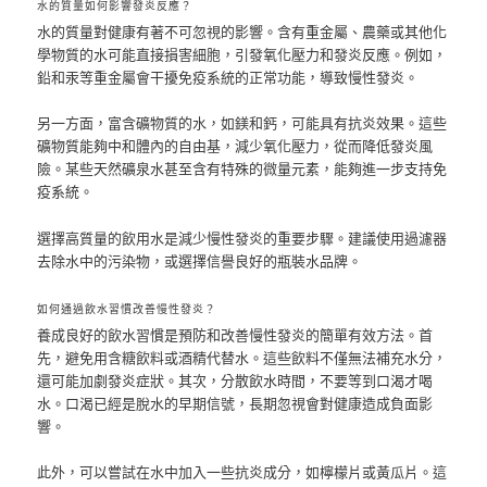
水的質量如何影響發炎反應？
水的質量對健康有著不可忽視的影響。含有重金屬、農藥或其他化
學物質的水可能直接損害細胞，引發氧化壓力和發炎反應。例如，
鉛和汞等重金屬會干擾免疫系統的正常功能，導致慢性發炎。
另一方面，富含礦物質的水，如鎂和鈣，可能具有抗炎效果。這些
礦物質能夠中和體內的自由基，減少氧化壓力，從而降低發炎風
險。某些天然礦泉水甚至含有特殊的微量元素，能夠進一步支持免
疫系統。
選擇高質量的飲用水是減少慢性發炎的重要步驟。建議使用過濾器
去除水中的污染物，或選擇信譽良好的瓶裝水品牌。
如何通過飲水習慣改善慢性發炎？
養成良好的飲水習慣是預防和改善慢性發炎的簡單有效方法。首
先，避免用含糖飲料或酒精代替水。這些飲料不僅無法補充水分，
還可能加劇發炎症狀。其次，分散飲水時間，不要等到口渴才喝
水。口渴已經是脫水的早期信號，長期忽視會對健康造成負面影
響。
此外，可以嘗試在水中加入一些抗炎成分，如檸檬片或黃瓜片。這