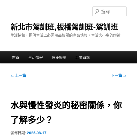
跳
至
搜
主
尋
要
新北市駕訓班,板橋駕訓班-駕訓班
內
生活情報，提供生活上必需用品相關的產品情報，生活大小事的解讀
容
主
首頁
生活情報
健康醫藥
工業資訊
要
選
單
文
←
上一篇
下一篇
→
章
導
覽
水與慢性發炎的秘密關係，你
了解多少？
發佈日期:
2025-08-17