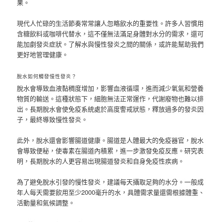
果。
現代人忙碌的生活節奏常常讓人忽略飲水的重要性。許多人習慣用
含糖飲料或咖啡代替水，這不僅無法滿足身體對水分的需求，還可
能加劇發炎症狀。了解水與慢性發炎之間的關係，或許能幫助我們
更好地管理健康。
脫水如何觸發慢性發炎？
脫水會導致血液黏稠度增加，影響血液循環，進而減少氧氣和營養
物質的輸送。這種狀態下，細胞無法正常運作，代謝廢物也難以排
出。長期脫水會使免疫系統處於高度警戒狀態，釋放過多的發炎因
子，最終導致慢性發炎。
此外，脫水還會影響腸道健康。腸道是人體最大的免疫器官，脫水
會導致便秘，使毒素在腸道內積累，進一步激發免疫反應。研究表
明，長期脫水的人更容易出現腸道發炎和自身免疫性疾病。
為了避免脫水引發的慢性發炎，建議每天攝取足夠的水分。一般成
年人每天需要飲用至少2000毫升的水，具體需求量還需根據體重、
活動量和氣候調整。