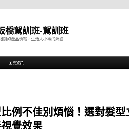
板橋駕訓班-駕訓班
相關的產品情報，生活大小事的解讀
工業資訊
型比例不佳別煩惱！選對髮型
善視覺效果