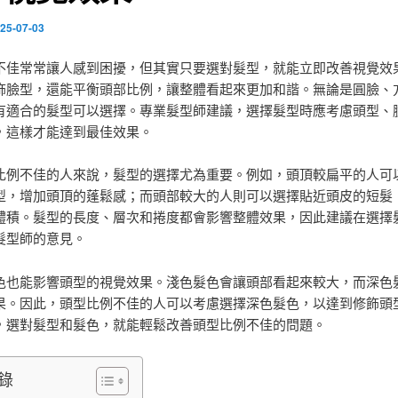
25-07-03
不佳常常讓人感到困擾，但其實只要選對髮型，就能立即改善視覺效
飾臉型，還能平衡頭部比例，讓整體看起來更加和諧。無論是圓臉、
有適合的髮型可以選擇。專業髮型師建議，選擇髮型時應考慮頭型、
，這樣才能達到最佳效果。
比例不佳的人來說，髮型的選擇尤為重要。例如，頭頂較扁平的人可
型，增加頭頂的蓬鬆感；而頭部較大的人則可以選擇貼近頭皮的短髮
體積。髮型的長度、層次和捲度都會影響整體效果，因此建議在選擇
髮型師的意見。
色也能影響頭型的視覺效果。淺色髮色會讓頭部看起來較大，而深色
果。因此，頭型比例不佳的人可以考慮選擇深色髮色，以達到修飾頭
，選對髮型和髮色，就能輕鬆改善頭型比例不佳的問題。
錄