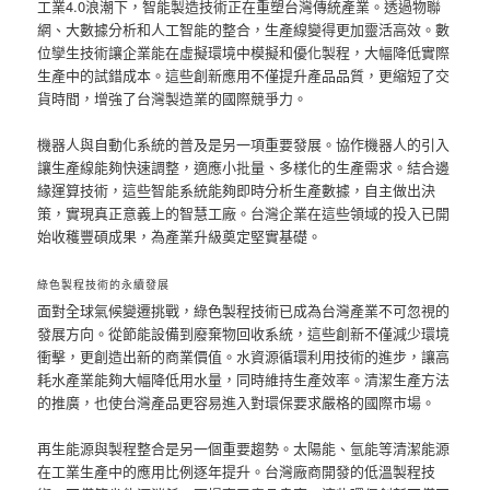
工業4.0浪潮下，智能製造技術正在重塑台灣傳統產業。透過物聯
網、大數據分析和人工智能的整合，生產線變得更加靈活高效。數
位孿生技術讓企業能在虛擬環境中模擬和優化製程，大幅降低實際
生產中的試錯成本。這些創新應用不僅提升產品品質，更縮短了交
貨時間，增強了台灣製造業的國際競爭力。
機器人與自動化系統的普及是另一項重要發展。協作機器人的引入
讓生產線能夠快速調整，適應小批量、多樣化的生產需求。結合邊
緣運算技術，這些智能系統能夠即時分析生產數據，自主做出決
策，實現真正意義上的智慧工廠。台灣企業在這些領域的投入已開
始收穫豐碩成果，為產業升級奠定堅實基礎。
綠色製程技術的永續發展
面對全球氣候變遷挑戰，綠色製程技術已成為台灣產業不可忽視的
發展方向。從節能設備到廢棄物回收系統，這些創新不僅減少環境
衝擊，更創造出新的商業價值。水資源循環利用技術的進步，讓高
耗水產業能夠大幅降低用水量，同時維持生產效率。清潔生產方法
的推廣，也使台灣產品更容易進入對環保要求嚴格的國際市場。
再生能源與製程整合是另一個重要趨勢。太陽能、氫能等清潔能源
在工業生產中的應用比例逐年提升。台灣廠商開發的低溫製程技