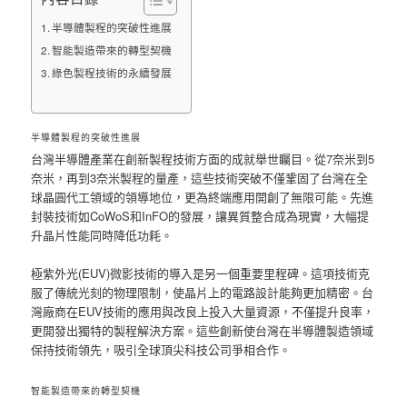
半導體製程的突破性進展
智能製造帶來的轉型契機
綠色製程技術的永續發展
半導體製程的突破性進展
台灣半導體產業在創新製程技術方面的成就舉世矚目。從7奈米到5
奈米，再到3奈米製程的量產，這些技術突破不僅鞏固了台灣在全
球晶圓代工領域的領導地位，更為終端應用開創了無限可能。先進
封裝技術如CoWoS和InFO的發展，讓異質整合成為現實，大幅提
升晶片性能同時降低功耗。
極紫外光(EUV)微影技術的導入是另一個重要里程碑。這項技術克
服了傳統光刻的物理限制，使晶片上的電路設計能夠更加精密。台
灣廠商在EUV技術的應用與改良上投入大量資源，不僅提升良率，
更開發出獨特的製程解決方案。這些創新使台灣在半導體製造領域
保持技術領先，吸引全球頂尖科技公司爭相合作。
智能製造帶來的轉型契機