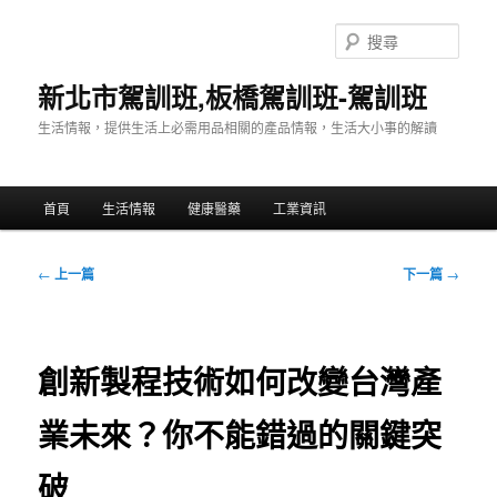
跳
至
搜
主
尋
要
新北市駕訓班,板橋駕訓班-駕訓班
內
生活情報，提供生活上必需用品相關的產品情報，生活大小事的解讀
容
主
首頁
生活情報
健康醫藥
工業資訊
要
選
單
文
←
上一篇
下一篇
→
章
導
覽
創新製程技術如何改變台灣產
業未來？你不能錯過的關鍵突
破