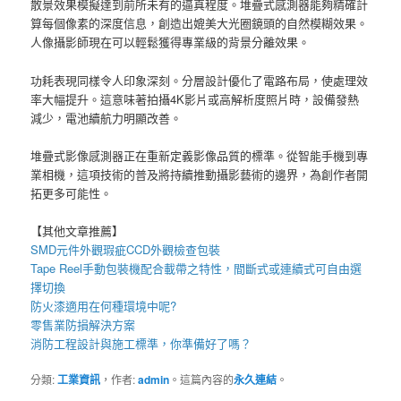
散景效果模擬達到前所未有的逼真程度。堆疊式感測器能夠精確計
算每個像素的深度信息，創造出媲美大光圈鏡頭的自然模糊效果。
人像攝影師現在可以輕鬆獲得專業級的背景分離效果。
功耗表現同樣令人印象深刻。分層設計優化了電路布局，使處理效
率大幅提升。這意味著拍攝4K影片或高解析度照片時，設備發熱
減少，電池續航力明顯改善。
堆疊式影像感測器正在重新定義影像品質的標準。從智能手機到專
業相機，這項技術的普及將持續推動攝影藝術的邊界，為創作者開
拓更多可能性。
【其他文章推薦】
SMD元件外觀瑕疵
CCD外觀檢查包裝
Tape Reel手動包裝機
配合載帶之特性，間斷式或連續式可自由選
擇切換
防火漆
適用在何種環境中呢?
零售業
防損解決方案
消防工程
設計與施工標準，你準備好了嗎？
分類:
工業資訊
，作者:
admin
。這篇內容的
永久連結
。