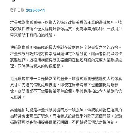
發佈日期:
2025-06-11
堆疊式影像感測器正以驚人的速度改變著攝影產業的遊戲規則。這
項突破性技術不僅大幅提升影像品質，更為專業攝影師和一般用戶
帶來前所未有的拍攝體驗。
傳統影像感測器面臨的最大挑戰在於處理速度與畫質之間的取捨。
堆疊式設計巧妙地將像素層與處理電路層分開，讓兩者都能以最佳
狀態運作。這種結構使得感測器能夠在極短時間內完成大量數據處
理，同時保持驚人的影像細節。
低光環境拍攝一直是攝影師的噩夢。堆疊式感測器透過更大的像素
尺寸和先進的信號處理技術，即使在昏暗場景下也能捕捉清晰影
像。夜間攝影不再需要攜帶笨重設備，手機也能拍出令人驚艷的低
光照片。
高速連拍功能是堆疊式感測器的另一項強項。傳統感測器在連續拍
攝時常會出現黑屏現象，而堆疊式設計幾乎消除了這個問題。運動
攝影師可以完整捕捉每個精彩瞬間，不再錯過任何決定性時刻。