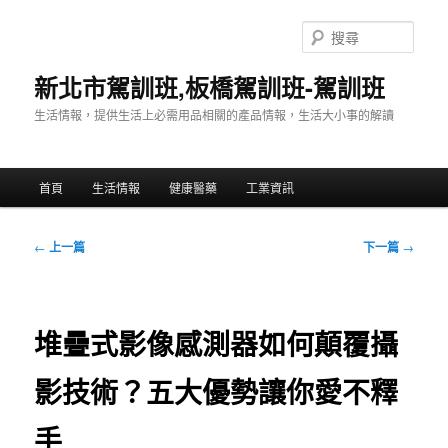
跳
至
搜
主
尋
要
新北市駕訓班,板橋駕訓班-駕訓班
內
生活情報，提供生活上必需用品相關的產品情報，生活大小事的解讀
容
主
首頁
生活情報
健康醫藥
工業資訊
要
選
單
文
←
上一篇
下一篇
→
章
導
覽
堆疊式影像感測器如何顛覆攝
影技術？五大優勢讓你愛不釋
手