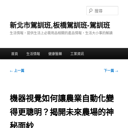
跳
至
搜
主
尋
要
新北市駕訓班,板橋駕訓班-駕訓班
內
生活情報，提供生活上必需用品相關的產品情報，生活大小事的解讀
容
主
首頁
生活情報
健康醫藥
工業資訊
要
選
單
文
←
上一篇
下一篇
→
章
導
覽
機器視覺如何讓農業自動化變
得更聰明？揭開未來農場的神
秘面紗