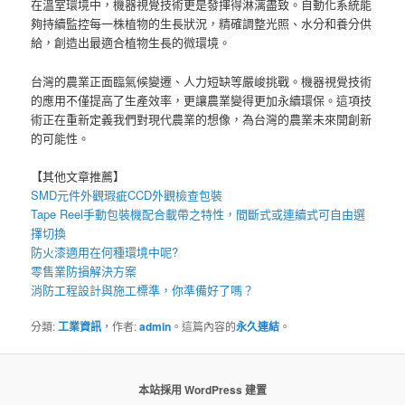
在溫室環境中，機器視覺技術更是發揮得淋漓盡致。自動化系統能
夠持續監控每一株植物的生長狀況，精確調整光照、水分和養分供
給，創造出最適合植物生長的微環境。
台灣的農業正面臨氣候變遷、人力短缺等嚴峻挑戰。機器視覺技術
的應用不僅提高了生產效率，更讓農業變得更加永續環保。這項技
術正在重新定義我們對現代農業的想像，為台灣的農業未來開創新
的可能性。
【其他文章推薦】
SMD元件外觀瑕疵
CCD外觀檢查包裝
Tape Reel手動包裝機
配合載帶之特性，間斷式或連續式可自由選
擇切換
防火漆
適用在何種環境中呢?
零售業
防損解決方案
消防工程
設計與施工標準，你準備好了嗎？
分類:
工業資訊
，作者:
admin
。這篇內容的
永久連結
。
本站採用 WordPress 建置