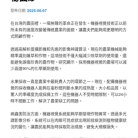
發佈日期:
2025-06-07
在台灣的農田裡，一場無聲的革命正在發生。機器視覺技術正以前
所未有的速度改變著傳統農業的面貌，讓農夫們能夠用更聰明的方
式照顧作物。
透過高解析度攝影機和先進的影像辨識算法，現在的農業機械能夠
精準識別雜草和作物。這項技術不僅大幅減少除草劑的使用量，還
能避免誤傷珍貴的農作物。研究顯示，採用機器視覺的農場可以減
少高達90%的化學藥劑使用。
水果採收一直是農業中最耗費人力的環節之一。現在，配備機器視
覺的採收機器人能夠在毫秒間判斷水果的成熟度、大小和品質，以
驚人的準確度完成採摘工作。這些機器人不受時間限制，可以24小
時不間斷工作，解決了農業缺工的問題。
病蟲害防治方面，機器視覺系統能夠早期發現作物異常。透過多光
譜影像分析，系統可以在肉眼可見症狀出現前就檢測到植物健康狀
況的變化，讓農民能夠及時採取防治措施，避免大規模損失。