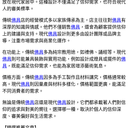
放在現代家居中。這種設計不僅滿足了信仰需求，也符合現代
人的審美標準。
傳統
佛具
店的經營模式多以家族傳承為主，店主往往對
佛具
有
深厚的知識與情感。他們不僅銷售
佛具
，還會為顧客提供信仰
上的建議與支持。現代
佛具
設計則更多由設計團隊或品牌主
導，注重市場需求與商業化運作。
在功能上，傳統
佛具
多為純宗教用途，如禮佛、誦經等。現代
佛具
則可能兼具裝飾與實用功能，例如設計成燈具或擺件的
佛
具
，既能滿足信仰需求，也能為家居增添藝術氣息。
價格方面，傳統
佛具
因多為手工製作且材料講究，價格通常較
高。現代
佛具
則因量產與材料多樣化，價格範圍更廣，能滿足
不同消費者的需求。
無論是傳統
佛具
店還是現代
佛具
設計，它們都承載著人們對信
仰的追求與對美的嚮往。選擇哪一種，取決於個人的信仰深
度、審美偏好與生活需求。
【精選推薦文章】