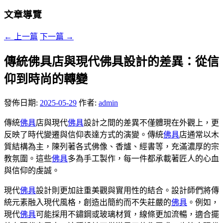
文章導覽
←
上一篇
下一篇
→
傳統佛具店與現代佛具設計的差異：從信
仰到時尚的轉變
發佈日期:
2025-05-29
作者:
admin
傳統
佛具
店與現代
佛具
設計之間的差異不僅體現在外觀上，更
反映了時代變遷與信仰表達方式的演變。傳統
佛具
店通常以木
質結構為主，陳列著各式佛像、香爐、經書等，充滿濃厚的宗
教氛圍。這些
佛具
多為手工製作，每一件都承載著匠人的心血
與信仰的虔誠。
現代
佛具
設計則更加註重美觀與實用性的結合。設計師們將傳
統元素融入現代風格，創造出簡約而不失莊嚴的
佛具
。例如，
現代
佛具
可能採用不鏽鋼或玻璃材質，線條更加流暢，適合擺