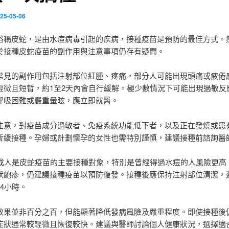
25-05-06
俗稱皮蛇，是由水痘病毒引起的疾病，接種疫苗是預防的最佳方式。
於接種皮蛇疫苗的副作用與注意事項仍存有疑問。
常見的副作用包括注射部位紅腫、疼痛，部分人可能出現頭痛或疲倦
輕微且短暫，約1至2天內會自行緩解。極少數情況下可能出現過敏反
呼吸困難或嚴重暈眩，應立即就醫。
注意，對疫苗成分過敏者、免疫系統功能低下者，以及正在發燒或患
暫緩接種。孕婦或計劃懷孕的女性也需特別謹慎，建議接種前諮詢醫
上成人是皮蛇疫苗的主要接種對象，特別是曾經得過水痘的人風險更高
狀皰疹，仍建議接種疫苗以預防復發。接種後應保持注射部位清潔，
4小時。
效果並非百分之百，但能顯著降低發病風險及嚴重程度。即使接種後
症狀通常較輕微且恢復較快。建議與醫師討論個人健康狀況，選擇適