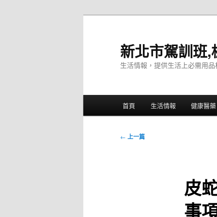
跳
至
主
新北市駕訓班,
要
生活情報，提供生活上必需用品
內
容
主
首頁
生活情報
健康醫藥
要
選
單
文
←
上一篇
章
導
覽
皮
事