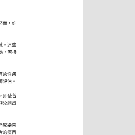
然而，許
感。這些
應，若接
有急性疾
師評估。
。即使曾
避免劇烈
仍感染帶
合的疫苗