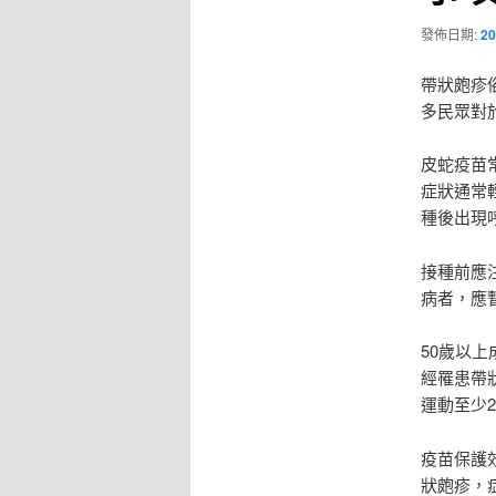
發佈日期:
20
帶狀皰疹
多民眾對
皮蛇疫苗
症狀通常
種後出現
接種前應
病者，應
50歲以
經罹患帶
運動至少2
疫苗保護
狀皰疹，